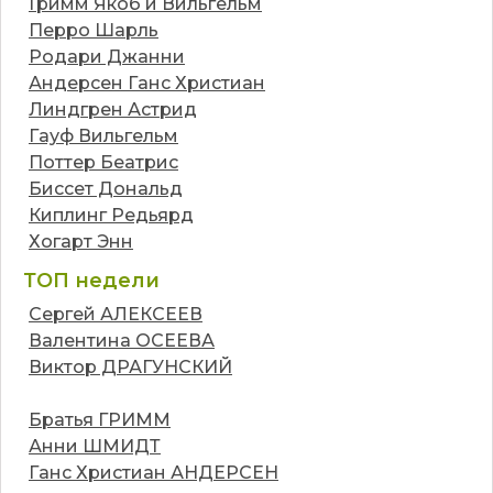
Гримм Якоб и Вильгельм
Перро Шарль
Родари Джанни
Андерсен Ганс Христиан
Линдгрен Астрид
Гауф Вильгельм
Поттер Беатрис
Биссет Дональд
Киплинг Редьярд
Хогарт Энн
ТОП недели
Сергей АЛЕКСЕЕВ
Валентина ОСЕЕВА
Виктор ДРАГУНСКИЙ
Братья ГРИММ
Анни ШМИДТ
Ганс Христиан АНДЕРСЕН