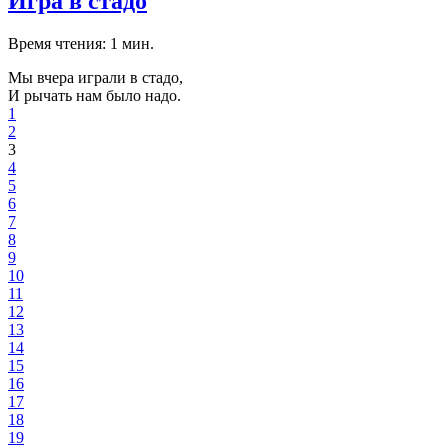
Игра в стадо
Время чтения: 1 мин.
Мы вчера играли в стадо,
И рычать нам было надо.
1
2
3
4
5
6
7
8
9
10
11
12
13
14
15
16
17
18
19