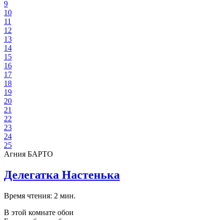
9
10
11
12
13
14
15
16
17
18
19
20
21
22
23
24
25
Агния БАРТО
Делегатка Настенька
Время чтения: 2 мин.
В этой комнате обои