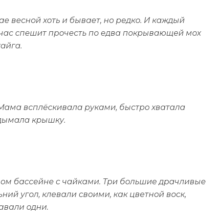
ае весной хоть и бывает, но редко. И каждый
отчас спешит прочесть по едва покрывающей мох
тайга.
 Мама всплёскивала руками, быстро хватала
одымала крышку.
ном бассейне с чайками. Три большие драчливые
ний угол, клевали своими, как цветной воск,
авали одни.