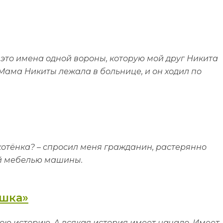
 это имена одной вороны, которую мой друг Никита
Мама Никиты лежала в больнице, и он ходил по
 котёнка? – спросил меня гражданин, растерянно
й мебелью машины.
шка»
вою историю. А всякая история имеет начало. Имеет