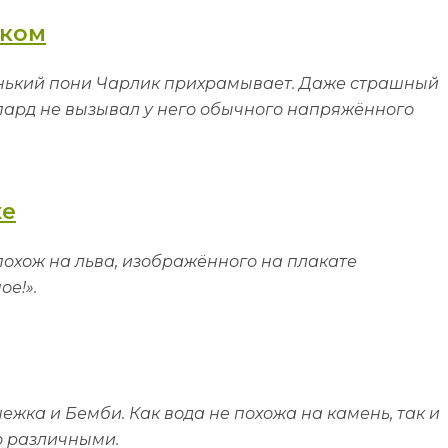
аком
енький пони Чарлик прихрамывает. Даже страшный
епард не вызывал у него обычного напряжённого
же
охож на льва, изображённого на плакате
е!».
ежка и Бемби. Как вода не похожа на камень, так и
о различными.