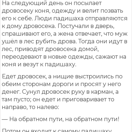
На следующий день он посылает
дровосеку коня, одежду и велит позвать
его к себе. Люди падишаха отправляются
к дому дровосека. Постучали в дверь,
спрашивают его, а жена отвечает, что муж
ушёл в лес рубить дрова. Тогда они идут в
лес, приводят дровосека домой,
переодевают в новые одежды, сажают на
коня и везут к падишаху.
Едет дровосек, а нищие выстроились по
обеим сторонам дороги и просят у него
денег. Сунул дровосек руку в карман, а
там пусто; он едет и приговаривает то
направо, то налево:
— На обратном пути, на обратном пути!
Потом он входит к самому падишаху.