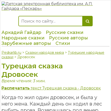
Аркадий Гайдар
Русские сказки
Народные сказки
Русские авторы
Зарубежные авторы
Стихи
Peskarlib.ru
>
Сказки народов мира
>
Турецкие народные
сказки
> Дровосек
Турецкая сказка
Дровосек
Время чтения: 3 мин.
Распечатать
текст Турецкая сказка - Дровосек
Когда-то жил один дровосек, и была у
него жена. Каждый день он ходил в лес
рубить дрова. Возвращаясь под вечер