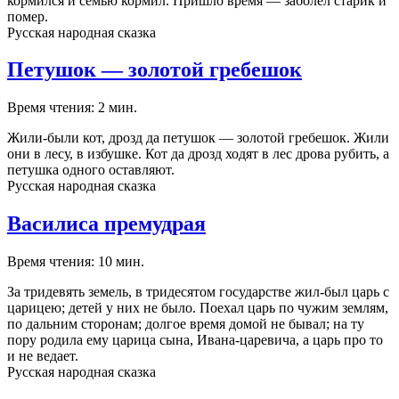
кормился и семью кормил. Пришло время — заболел старик и
помер.
Русская народная сказка
Петушок — золотой гребешок
Время чтения: 2 мин.
Жили-были кот, дрозд да петушок — золотой гребешок. Жили
они в лесу, в избушке. Кот да дрозд ходят в лес дрова рубить, а
петушка одного оставляют.
Русская народная сказка
Василиса премудрая
Время чтения: 10 мин.
За тридевять земель, в тридесятом государстве жил-был царь с
царицею; детей у них не было. Поехал царь по чужим землям,
по дальним сторонам; долгое время домой не бывал; на ту
пору родила ему царица сына, Ивана-царевича, а царь про то
и не ведает.
Русская народная сказка