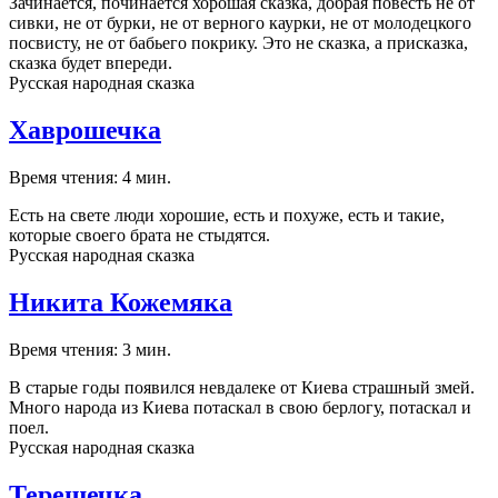
Зачинается, починается хорошая сказка, добрая повесть не от
сивки, не от бурки, не от верного каурки, не от молодецкого
посвисту, не от бабьего покрику. Это не сказка, а присказка,
сказка будет впереди.
Русская народная сказка
Хаврошечка
Время чтения: 4 мин.
Есть на свете люди хорошие, есть и похуже, есть и такие,
которые своего брата не стыдятся.
Русская народная сказка
Никита Кожемяка
Время чтения: 3 мин.
В старые годы появился невдалеке от Киева страшный змей.
Много народа из Киева потаскал в свою берлогу, потаскал и
поел.
Русская народная сказка
Терешечка