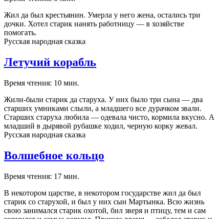
Жил да был крестьянин. Умерла у него жена, остались три
дочки. Хотел старик нанять работницу — в хозяйстве
помогать.
Русская народная сказка
Летучий корабль
Время чтения: 10 мин.
Жили-были старик да старуха. У них было три сына — два
старших умниками слыли, а младшего все дурачком звали.
Старших старуха любила — одевала чисто, кормила вкусно. А
младший в дырявой рубашке ходил, черную корку жевал.
Русская народная сказка
Волшебное кольцо
Время чтения: 17 мин.
В некотором царстве, в некотором государстве жил да был
старик со старухой, и был у них сын Мартынка. Всю жизнь
свою занимался старик охотой, бил зверя и птицу, тем и сам