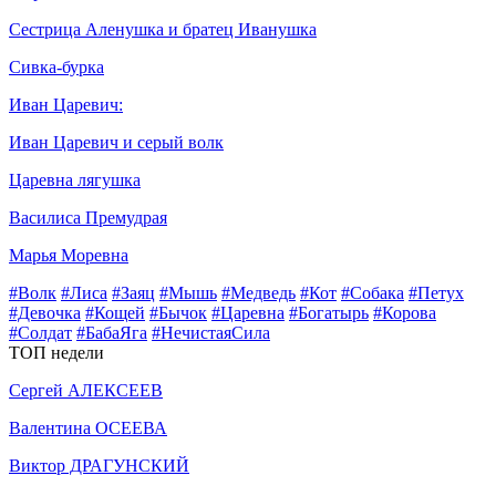
Сестрица Аленушка и братец Иванушка
Сивка-бурка
Иван Царевич:
Иван Царевич и серый волк
Царевна лягушка
Василиса Премудрая
Марья Моревна
#Волк
#Лиса
#Заяц
#Мышь
#Медведь
#Кот
#Собака
#Петух
#Девочка
#Кощей
#Бычок
#Царевна
#Богатырь
#Корова
#Солдат
#БабаЯга
#НечистаяСила
ТОП недели
Сергей АЛЕКСЕЕВ
Валентина ОСЕЕВА
Виктор ДРАГУНСКИЙ