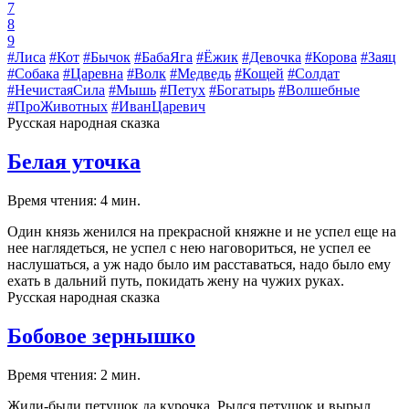
7
8
9
#Лиса
#Кот
#Бычок
#БабаЯга
#Ёжик
#Девочка
#Корова
#Заяц
#Собака
#Царевна
#Волк
#Медведь
#Кощей
#Солдат
#НечистаяСила
#Мышь
#Петух
#Богатырь
#Волшебные
#ПроЖивотных
#ИванЦаревич
Русская народная сказка
Белая уточка
Время чтения: 4 мин.
Один князь женился на прекрасной княжне и не успел еще на
нее наглядеться, не успел с нею наговориться, не успел ее
наслушаться, а уж надо было им расставаться, надо было ему
ехать в дальний путь, покидать жену на чужих руках.
Русская народная сказка
Бобовое зернышко
Время чтения: 2 мин.
Жили-были петушок да курочка. Рылся петушок и вырыл