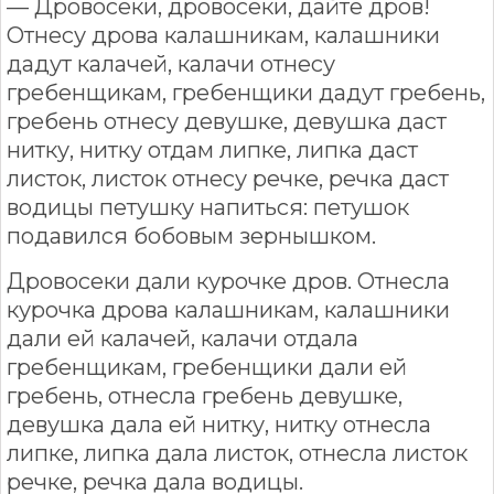
— Дровосеки, дровосеки, дайте дров!
Отнесу дрова калашникам, калашники
дадут калачей, калачи отнесу
гребенщикам, гребенщики дадут гребень,
гребень отнесу девушке, девушка даст
нитку, нитку отдам липке, липка даст
листок, листок отнесу речке, речка даст
водицы петушку напиться: петушок
подавился бобовым зернышком.
Дровосеки дали курочке дров. Отнесла
курочка дрова калашникам, калашники
дали ей калачей, калачи отдала
гребенщикам, гребенщики дали ей
гребень, отнесла гребень девушке,
девушка дала ей нитку, нитку отнесла
липке, липка дала листок, отнесла листок
речке, речка дала водицы.