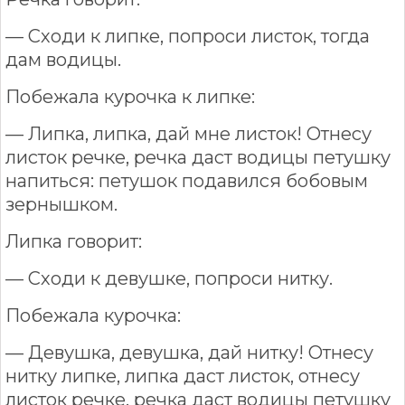
— Сходи к липке, попроси листок, тогда
дам водицы.
Побежала курочка к липке:
— Липка, липка, дай мне листок! Отнесу
листок речке, речка даст водицы петушку
напиться: петушок подавился бобовым
зернышком.
Липка говорит:
— Сходи к девушке, попроси нитку.
Побежала курочка:
— Девушка, девушка, дай нитку! Отнесу
нитку липке, липка даст листок, отнесу
листок речке, речка даст водицы петушку