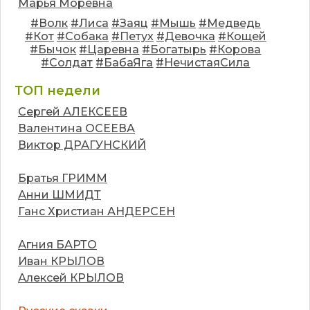
Марья Моревна
#Волк
#Лиса
#Заяц
#Мышь
#Медведь
#Кот
#Собака
#Петух
#Девочка
#Кощей
#Бычок
#Царевна
#Богатырь
#Корова
#Солдат
#БабаЯга
#НечистаяСила
ТОП недели
Сергей АЛЕКСЕЕВ
Валентина ОСЕЕВА
Виктор ДРАГУНСКИЙ
Братья ГРИММ
Анни ШМИДТ
Ганс Христиан АНДЕРСЕН
Агния БАРТО
Иван КРЫЛОВ
Алексей КРЫЛОВ