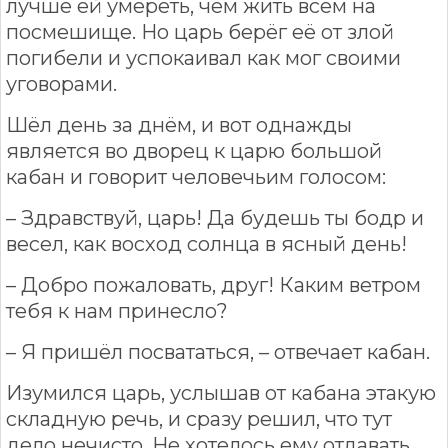
лучше ей умереть, чем жить всем на
посмешище. Но царь берёг её от злой
погибели и успокаивал как мог своими
уговорами.
Шёл день за днём, и вот однажды
является во дворец к царю большой
кабан и говорит человечьим голосом:
– Здравствуй, царь! Да будешь ты бодр и
весел, как восход солнца в ясный день!
– Добро пожаловать, друг! Каким ветром
тебя к нам принесло?
– Я пришёл посвататься, – отвечает кабан.
Изумился царь, услышав от кабана этакую
складную речь, и сразу решил, что тут
дело нечисто. Не хотелось ему отдавать