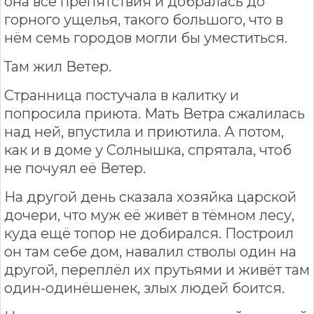
она все препятствия и добралась до
горного ущелья, такого большого, что в
нём семь городов могли бы уместиться.
Там жил Ветер.
Странница постучала в калитку и
попросила приюта. Мать Ветра сжалилась
над ней, впустила и приютила. А потом,
как и в доме у Солнышка, спрятала, чтоб
не почуял её Ветер.
На другой день сказала хозяйка царской
дочери, что муж её живёт в тёмном лесу,
куда ещё топор не добирался. Построил
он там себе дом, навалил стволы один на
другой, переплёл их прутьями и живёт там
один-одинёшенек, злых людей боится.