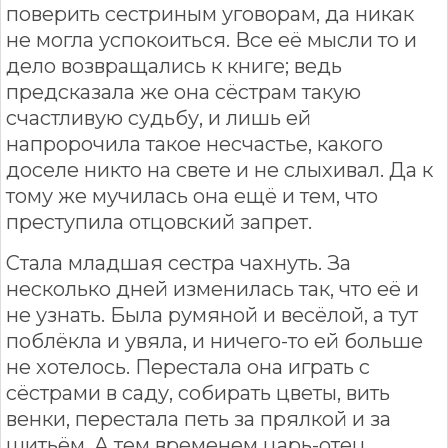
поверить сестриным уговорам, да никак
не могла успокоиться. Все её мысли то и
дело возвращались к книге; ведь
предсказала же она сёстрам такую
счастливую судьбу, и лишь ей
напророчила такое несчастье, какого
доселе никто на свете и не слыхивал. Да к
тому же мучилась она ещё и тем, что
преступила отцовский запрет.
Стала младшая сестра чахнуть. За
несколько дней изменилась так, что её и
не узнать. Была румяной и весёлой, а тут
поблёкла и увяла, и ничего-то ей больше
не хотелось. Перестала она играть с
сёстрами в саду, собирать цветы, вить
венки, перестала петь за прялкой и за
шитьём. А тем временем царь-отец