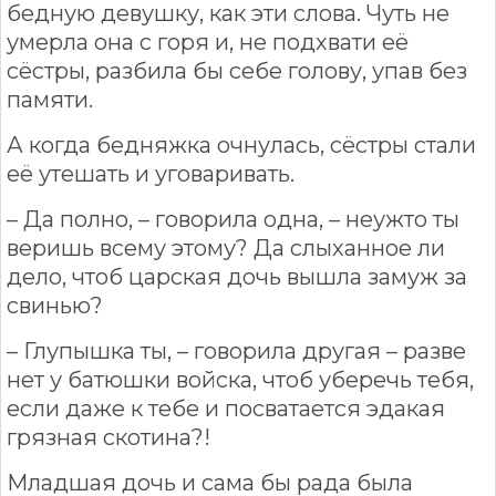
бедную девушку, как эти слова. Чуть не
умерла она с горя и, не подхвати её
сёстры, разбила бы себе голову, упав без
памяти.
А когда бедняжка очнулась, сёстры стали
её утешать и уговаривать.
– Да полно, – говорила одна, – неужто ты
веришь всему этому? Да слыханное ли
дело, чтоб царская дочь вышла замуж за
свинью?
– Глупышка ты, – говорила другая – разве
нет у батюшки войска, чтоб уберечь тебя,
если даже к тебе и посватается эдакая
грязная скотина?!
Младшая дочь и сама бы рада была