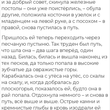
и за добрый совет, скинула железные
постолы – они уже поистёрлись, – обула
другие, положила косточки в узелок и с
младенцем на левой руке, а с посохом – в
правой, снова пустилась в путь.
Пришлось ей теперь переходить через
песчаную пустыню. Так труден был путь,
что шла она – два шага вперёд, один
назад. Билась, билась и вышла наконец из
тех песков, да только попала в высокие
зубчатые да овражистые горы.
Карабкалась она с утёса на утёс, со скалы
на скалу, и, когда добралась до
плоскогорья, показалось ей, будто она в
рай попала. Отдохнула немного – и снова в
путь, всё выше и выше. Острые камни и
кремнистые глыбы в кровь изодрали ей