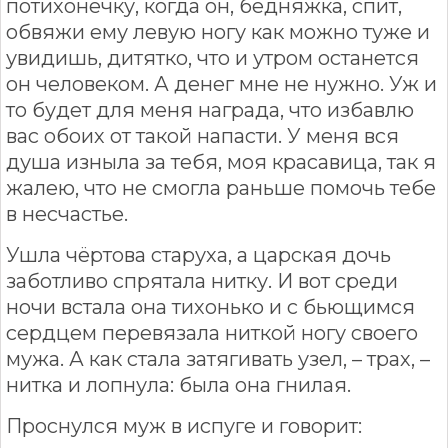
потихонечку, когда он, бедняжка, спит,
обвяжи ему левую ногу как можно туже и
увидишь, дитятко, что и утром останется
он человеком. А денег мне не нужно. Уж и
то будет для меня награда, что избавлю
вас обоих от такой напасти. У меня вся
душа изныла за тебя, моя красавица, так я
жалею, что не смогла раньше помочь тебе
в несчастье.
Ушла чёртова старуха, а царская дочь
заботливо спрятала нитку. И вот среди
ночи встала она тихонько и с бьющимся
сердцем перевязала ниткой ногу своего
мужа. А как стала затягивать узел, – трах, –
нитка и лопнула: была она гнилая.
Проснулся муж в испуге и говорит: