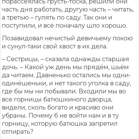
порассеялась грусть-тоска, решили они
часть дня работать, другую часть – читать,
а третью – гулять по саду. Так они и
поступили, и всё поначалу шло хорошо.
Позавидовал нечистый девичьему покою
и сунул-таки свой хвост в их дела.
– Сестрицы, – сказала однажды старшая
дочь. – Какой уж день мы прядём, шьём
да читаем. Давненько остались мы одни-
одинёшеньки, и нет такого уголка в саду,
где бы мы ни побывали. Входили мы во
все горницы батюшкиного дворца,
видели, сколь богато и красиво они
убраны. Почему б не войти нам и в ту
горницу, которую батюшка запретил
отпирать?