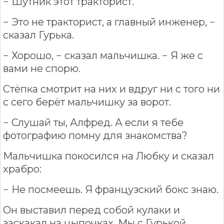
− Шутник этот тракторист.
− Это не тракторист, а главный инженер, −
сказал Гурька.
− Хорошо, − сказал мальчишка. − Я же с
вами не спорю.
Стёпка смотрит на них и вдруг ни с того ни
с сего берёт мальчишку за ворот.
− Слушай ты, Алфред. А если я тебе
фотографию помну для знакомства?
Мальчишка покосился на Любку и сказал
храбро:
− Не посмеешь. Я французский бокс знаю.
Он выставил перед собой кулаки и
заскакал на цыпочках. Мы с Гурькой