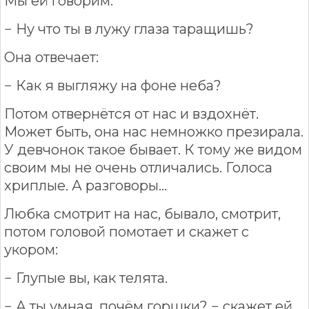
Мы ей говорим:
− Ну что ты в лужу глаза таращишь?
Она отвечает:
− Как я выгляжу на фоне неба?
Потом отвернётся от нас и вздохнёт.
Может быть, она нас немножко презирала.
У девчонок такое бывает. К тому же видом
своим мы не очень отличались. Голоса
хриплые. А разговоры...
Любка смотрит на нас, бывало, смотрит,
потом головой помотает и скажет с
укором:
− Глупые вы, как телята.
− А ты умная, почём горшки? − скажет ей