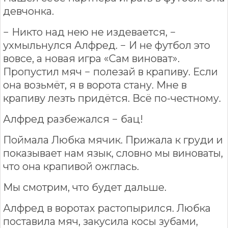
девчонка.
− Никто над нею не издевается, −
ухмыльнулся Алфред. − И не футбол это
вовсе, а новая игра «Сам виноват».
Пропустил мяч − полезай в крапиву. Если
она возьмёт, я в ворота стану. Мне в
крапиву лезть придётся. Всё по-честному.
Алфред разбежался − бац!
Поймала Любка мячик. Прижала к груди и
показывает нам язык, словно мы виноваты,
что она крапивой ожглась.
Мы смотрим, что будет дальше.
Алфред в воротах растопырился. Любка
поставила мяч, закусила косы зубами,