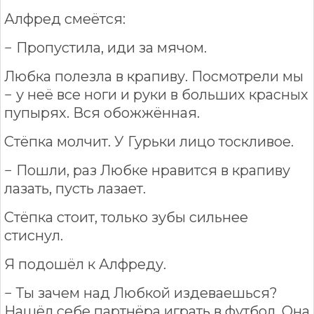
Алфред смеётся:
− Пропустила, иди за мячом.
Любка полезла в крапиву. Посмотрели мы
− у неё все ноги и руки в больших красных
пупырях. Вся обожжённая.
Стёпка молчит. У Гурьки лицо тоскливое.
− Пошли, раз Любке нравится в крапиву
лазать, пусть лазает.
Стёпка стоит, только зубы сильнее
стиснул.
Я подошёл к Алфреду.
− Ты зачем над Любкой издеваешься?
Нашёл себе партнёра играть в футбол. Она