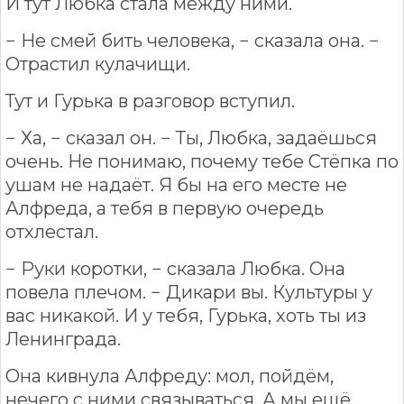
И тут Любка стала между ними.
− Не смей бить человека, − сказала она. −
Отрастил кулачищи.
Тут и Гурька в разговор вступил.
− Ха, − сказал он. − Ты, Любка, задаёшься
очень. Не понимаю, почему тебе Стёпка по
ушам не надаёт. Я бы на его месте не
Алфреда, а тебя в первую очередь
отхлестал.
− Руки коротки, − сказала Любка. Она
повела плечом. − Дикари вы. Культуры у
вас никакой. И у тебя, Гурька, хоть ты из
Ленинграда.
Она кивнула Алфреду: мол, пойдём,
нечего с ними связываться. А мы ещё