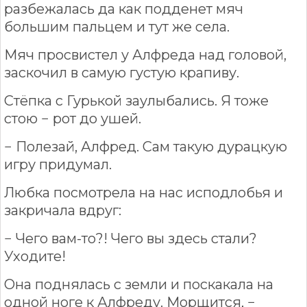
разбежалась да как подденет мяч
большим пальцем и тут же села.
Мяч просвистел у Алфреда над головой,
заскочил в самую густую крапиву.
Стёпка с Гурькой заулыбались. Я тоже
стою − рот до ушей.
− Полезай, Алфред. Сам такую дурацкую
игру придумал.
Любка посмотрела на нас исподлобья и
закричала вдруг:
− Чего вам-то?! Чего вы здесь стали?
Уходите!
Она поднялась с земли и поскакала на
одной ноге к Алфреду. Морщится, −