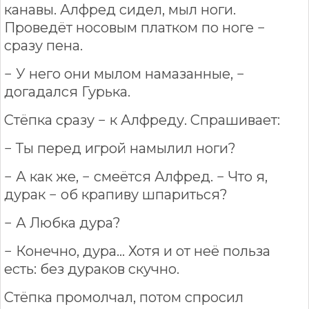
канавы. Алфред сидел, мыл ноги.
Проведёт носовым платком по ноге −
сразу пена.
− У него они мылом намазанные, −
догадался Гурька.
Стёпка сразу − к Алфреду. Спрашивает:
− Ты перед игрой намылил ноги?
− А как же, − смеётся Алфред. − Что я,
дурак − об крапиву шпариться?
− А Любка дура?
− Конечно, дура... Хотя и от неё польза
есть: без дураков скучно.
Стёпка промолчал, потом спросил