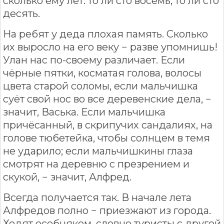
сколько ему лет: то ли сто восемь, то ли сто
десять.
На ребят у деда плохая память. Сколько
их выросло на его веку − разве упомнишь!
Улан нас по-своему различает. Если
чёрные пятки, косматая голова, волосы
цвета старой соломы, если мальчишка
суёт свой нос во все деревенские дела, −
значит, Васька. Если мальчишка
причёсанный, в скрипучих сандалиях, на
голове тюбетейка, чтобы солнцем в темя
не ударило; если мальчишкины глаза
смотрят на деревню с презрением и
скукой, − значит, Алфред.
Всегда получается так. В начале лета
Алфредов полно − приезжают из города.
Ходят особняком, словно туристы с другой