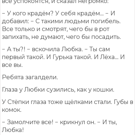
все успокоятся, и сказал негромко:
− У кого крадём? У себя крадём... − И
добавил: − С такими людьми погибель.
Все только и смотрят, чего бы в рот
запихать, не думают, чего бы посадить.
− А ты?! − вскочила Любка. − Ты сам
первый такой. И Гурька такой. И Лёха... И
все вы.
Ребята загалдели.
Глаза у Любки сузились, как у кошки.
У Стёпки глаза тоже щёлками стали. Губы в
комок.
− Замолчите все! − крикнул он. − И ты,
Любка!