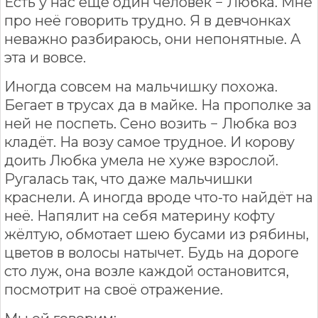
Есть у нас ещё один человек − Любка. Мне
про неё говорить трудно. Я в девчонках
неважно разбираюсь, они непонятные. А
эта и вовсе.
Иногда совсем на мальчишку похожа.
Бегает в трусах да в майке. На прополке за
ней не поспеть. Сено возить − Любка воз
кладёт. На возу самое трудное. И корову
доить Любка умела не хуже взрослой.
Ругалась так, что даже мальчишки
краснели. А иногда вроде что-то найдёт на
неё. Напялит на себя материну кофту
жёлтую, обмотает шею бусами из рябины,
цветов в волосы натычет. Будь на дороге
сто луж, она возле каждой остановится,
посмотрит на своё отражение.