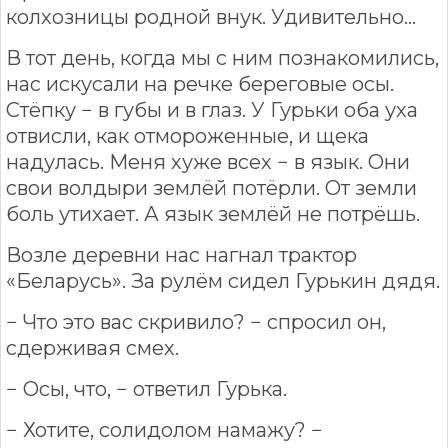
колхозницы родной внук. Удивительно...
В тот день, когда мы с ним познакомились,
нас искусали на речке береговые осы.
Стёпку − в губы и в глаз. У Гурьки оба уха
отвисли, как отмороженные, и щека
надулась. Меня хуже всех − в язык. Они
свои волдыри землёй потёрли. От земли
боль утихает. А язык землёй не потрёшь.
Возле деревни нас нагнал трактор
«Беларусь». За рулём сидел Гурькин дядя.
− Что это вас скривило? − спросил он,
сдерживая смех.
− Осы, что, − ответил Гурька.
− Хотите, солидолом намажу? −