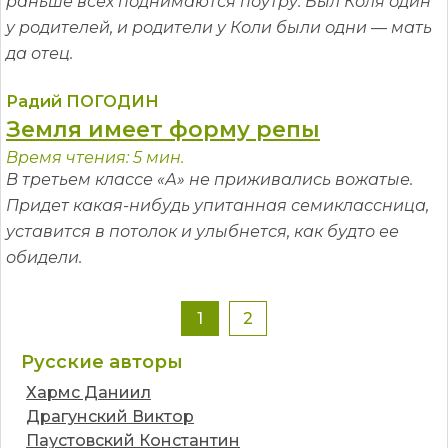
раньше всех поднимаются поутру. Был Коля один
у родителей, и родители у Коли были одни — мать
да отец.
Радий ПОГОДИН
Земля имеет форму репы
Время чтения: 5 мин.
В третьем классе «А» не приживались вожатые.
Придет какая-нибудь упитанная семиклассница,
уставится в потолок и улыбнется, как будто ее
обидели.
1
2
Русские авторы
Хармс Даниил
Драгунский Виктор
Паустовский Константин