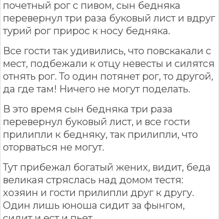
почетный рог с пивом, сын бедняка
перевернул три раза буковый лист и вдруг
турий рог прирос к носу бедняка.
Все гости так удивились, что повскакали с
мест, подбежали к отцу невесты и силятся
отнять рог. То один потянет рог, то другой,
да где там! Ничего не могут поделать.
В это время сын бедняка три раза
перевернул буковый лист, и все гости
прилипли к бедняку, так прилипли, что
оторваться не могут.
Тут прибежал богатый жених, видит, беда
великая стряслась над домом тестя:
хозяин и гости прилипли друг к другу.
Один лишь юноша сидит за фынгом,
сидит и ест и пьет.