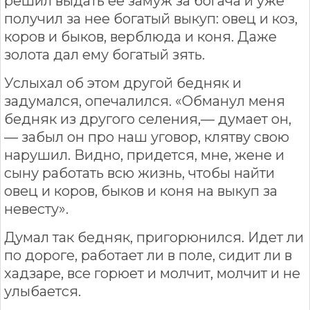
решил выдать ее замуж за богача и уже
получил за нее богатый выкуп: овец и коз,
коров и быков, верблюда и коня. Даже
золота дал ему богатый зять.
Услыхал об этом другой бедняк и
задумался, опечалился. «Обманул меня
бедняк из другого селения,— думает он,
— забыл он про наш уговор, клятву свою
нарушил. Видно, придется, мне, жене и
сыну работать всю жизнь, чтобы найти
овец и коров, быков и коня на выкуп за
невесту».
Думал так бедняк, пригорюнился. Идет ли
по дороге, работает ли в поле, сидит ли в
хадзаре, все горюет и молчит, молчит и не
улыбается.