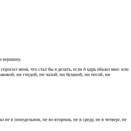
на вершину.
просил меня, что стал бы я делать, если б царь ейазал мне: или
ковой, ни гнедой, ни чалой, ни буланой, ни пегой, ни
 не в понедельник, не во вторник, не в среду, не в четверг, не