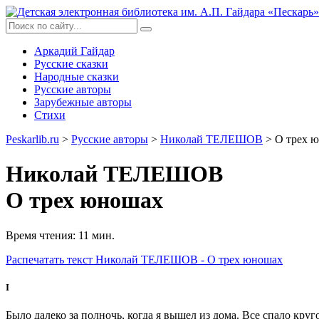
Аркадий Гайдар
Русские сказки
Народные сказки
Русские авторы
Зарубежные авторы
Стихи
Peskarlib.ru
>
Русские авторы
>
Николай ТЕЛЕШОВ
> О трех 
Николай ТЕЛЕШОВ
О трех юношах
Время чтения: 11 мин.
Распечатать
текст Николай ТЕЛЕШОВ - О трех юношах
I
Было далеко за полночь, когда я вышел из дома. Все спало кру