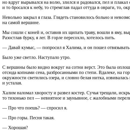
но вдруг вырывался на волю, злился и радовался, пел и плакал
и то бросался к небу, то стремглав падал оттуда в овраги, то, о
Невольно закрыл я глаза. Глядеть становилось больно и невоз
на самой вершине.
Мы сошли с коней и, оставив их щипать траву, вошли в яму, вы
Разостлав бурку, я лег. В горле пересохло, хотелось пить.
— Давай кумыс, — попросил я Халима, и он пошел отвязывать 
Было уже светло. Наступало утро.
С вершины было видно вокруг на сотни верст. Это была оплошн
отсюда копнами сена, разбросанными по степи. Вдалеке, на гор
окружности светились озера, и словно белая нитка, извивалась 
и усталая.
Халим наломал хворосту и развел костер. Сучья трещали, искры
то тихонько пел — невнятное и заунывное, с жалобными перели
— Про что поешь? — спросил я.
— Про горы. Песня такая.
— Хорошая?