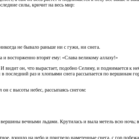
оследние силы, кричит на весь мир:
никогда не бывало раньше ни с гужи, ни снега.
 и восторженно вторят ему: «Слава великому аллаху!»
 И видит он, что вырастает, подобно Селиму, и поднимается к неб
 в последний раз и хлопьями снега рассыпается по вершинам гор
л он с высоты небес, рассыпаясь снегом:
 вершины вечными льдами. Крутилась и выла метель всю ночь; вс
остное, взошло на небо и пригрело наметенные снега, с гор побе