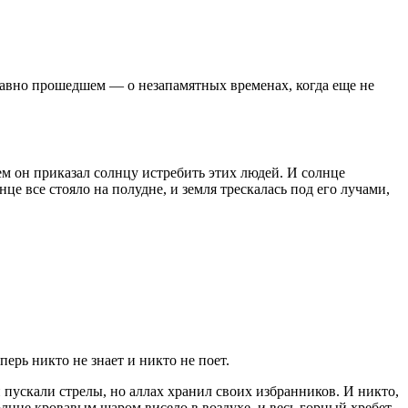
давно прошедшем — о незапамятных временах, когда еще не
м он приказал солнцу истребить этих людей. И солнце
нце все стояло на полудне, и земля трескалась под его лучами,
ерь никто не знает и никто не поет.
 пускали стрелы, но аллах хранил своих избранников. И никто,
олнце кровавым шаром висело в воздухе, и весь горный хребет