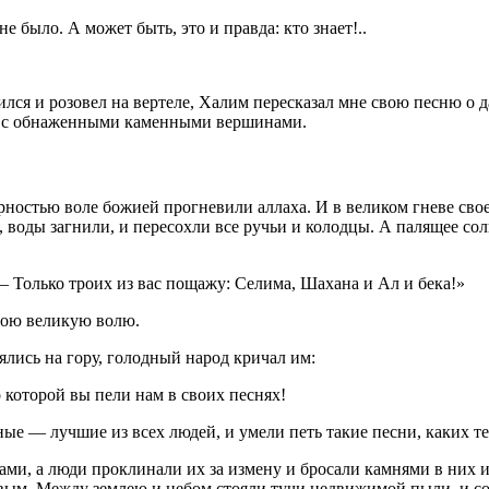
 было. А может быть, это и правда: кто знает!..
лся и розовел на вертеле, Халим пересказал мне свою песню о 
яли с обнаженными каменными вершинами.
ностью воле божией прогневили аллаха. И в великом гневе свое
х, воды загнили, и пересохли все ручьи и колодцы. А палящее сол
— Только троих из вас пощажу: Селима, Шахана и Ал и бека!»
вою великую волю.
ялись на гору, голодный народ кричал им:
 которой вы пели нам в своих песнях!
е — лучшие из всех людей, и умели петь такие песни, каких теп
ами, а люди проклинали их за измену и бросали камнями в них и
ертвым. Между землею и небом стояли тучи недвижимой пыли, и с