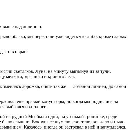
е и выше над долиною.
акрыло облако, мы перестали уже видеть что-либо, кроме слабых
а-то в овраг.
ысячи светляков. Луна, на минуту выглянув из-за тучи,
у мелкого, мрачного и кривого леса.
рх змеилась дорожка, опять так же — ломаной линией, до самой
держивал еще правый конус горы; но когда мы поднялись на
 я выбрался из-под нее.
ой и трудный Мы были одни, на узенькой тропинке, среди
не было слышно. Вокруг все шумело, свистело, визжало и ныло.
авыванием. Казалось, иногда он застревал в ней и запутывался,