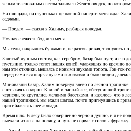
ясным зеленоватым светом заливала Железноводск, по которому 
На площади, на ступеньках церковной паперти меня ждал Халим
седлами.
— Поедем, — сказал я Халиму, разбирая поводья.
Ночная свежесть бодрила меня.
Мы сели, накрылись бурками и, не разговаривая, тронулись по д
Залитый лунным светом, как серебром, базар был пуст, и его 
пустынно, только топот наших коней, ударявших по кремню по
нам эти отклики, мешаясь с новыми звуками топота. Гок-гок-го
перед нами вся ширь с лугами и холмами и было видно далеко о
Миновавши базар, Халим повернул влево по лесной тропинке. С
спотыкаясь о корни. Кривой и частый лес, обступивший тропинк
чернели, то крутились мелкими блестками, и казалось, что в л
нашей тропинкой, мы ехали шагом, почти пригнувшись к гриве 
пригибался я к шее лошади.
Время шло. В лесу было совершенно черно и душно, и я не под
выехали из леса на поляну, и чуть не сорвал с головы фуражку.
— Аида! — вскрикнул Халим и, ударив нагайкой коня, галопом