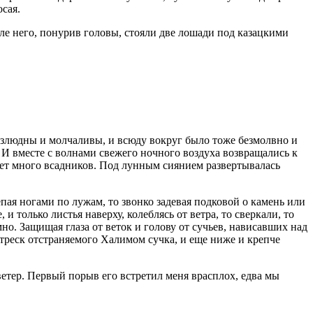
сая.
ле него, понурив головы, стояли две лошади под казацкими
 безлюдны и молчаливы, и всюду вокруг было тоже безмолвно и
 И вместе с волнами свежего ночного воздуха возвращались к
ачет много всадников. Под лунным сиянием развертывалась
пая ногами по лужам, то звонко задевая подковой о камень или
 только листья наверху, колеблясь от ветра, то сверкали, то
но. Защищая глаза от веток и голову от сучьев, нависавших над
 треск отстраняемого Халимом сучка, и еще ниже и крепче
ветер. Первый порыв его встретил меня врасплох, едва мы