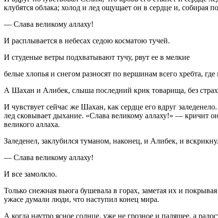
клубятся облака; холод и лед ощущает он в сердце и, собирая п
— Слава великому аллаху!
И расплывается в небесах седою косматою тучей.
И студеные ветры подхватывают тучу, рвут ее в мелкие
белые хлопья и снегом разносят по вершинам всего хребта, где 
А Шахан и Алибек, слыша последний крик товарища, без страха
И чувствует сейчас же Шахан, как сердце его вдруг заледенело.
лед сковывает дыхание. «Слава великому аллаху!» — кричит он
великого аллаха.
Заледенел, заклубился туманом, наконец, и Алибек, и вскрикну
— Слава великому аллаху!
И все замолкло.
Только снежная вьюга бушевала в горах, заметая их и покрывая
ужасе думали люди, что наступил конец мира.
А когда наутро ясное солнце, уже не грозное и палящее, а рад