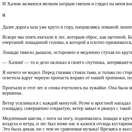
И Халим засмеялся мелким хитрым смехом и глядел на меня во
II
Далее дорога шла уже круто в гору, направляясь ломаной линие
Вскоре мы опять въехали в лес, которым оброс, как щетиной, Бе
очертаний лошадиной головы, к которой я плотно прижимался, 
Лошади тяжело дышали, осторожно и медленно ступая по крутиз
— Халим! — то и дело окликал я своего спутника, затерявшегос
Я ничего не видел. Перед глазами стояла тьма, и только по ст
осветила вдруг черную пропасть вправо от нашей тропинки, по
Проехали и этот лес и снова очутились на лужайке. Она была м
вершины.
Ветер усиливался с каждой минутой. Резче и яростней нападал
площадку, совершенно открытую, ветер завыл и рванул с такой 
Медленным шагом, с ноги на ногу, поднимались лошади в круч
воздуха и ветра, и лес был ниже нас и казался отсюда кустарн
Это была дикая, ни с чем не сравнимая музыка! Врезаясь в высо