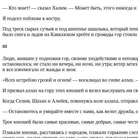
— Кто знает! — сказал Халим. — Может быть, этого никогда и не
Я подсел поближе к костру.
Под треск сырых сучьев и под шипенье шашлыка, который пени
было снега и льдов на Кавказском хребте и громады гор сто
III
Люди, жившие у подножия гор, своими злодействами и непокор
остановилось: не стало ни вечера, ни ночи, ни утра; ветер зати
и все изнемогало от жажды и зноя.
«Всех истреблю грозой и огнем! — восклицал во гневе аллах. 
И призвал аллах на гору этих юношей и велел выслушать им с
Когда Селим, Шахан и Алибек, повинуясь воле аллаха, отправл
— Остановитесь и умирайте вместе с нами, как велит дружба, о
Трое юношей были самые красивые, самые добрые, самые честны
Плакали юноши, расставаясь с народом, плакали горькими слез
кроме них, не мог ступить на гору, а кто ступал, тот падал м