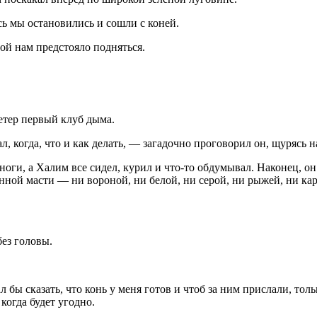
сь мы остановились и сошли с коней.
ой нам предстояло подняться.
ветер первый клуб дыма.
л, когда, что и как делать, — загадочно проговорил он, щурясь 
ноги, а Халим все сидел, курил и что-то обдумывал. Наконец, он с
ной масти — ни вороной, ни белой, ни серой, ни рыжей, ни кара
без головы.
бы сказать, что конь у меня готов и чтоб за ним прислали, только
 когда будет угодно.