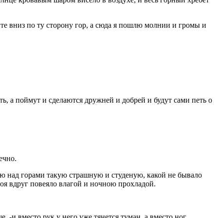
 вниз по ту сторону гор, а сюда я пошлю молнии и громы и
ь, а поймут и сделаются дружней и добрей и будут сами петь о
ечно.
урю над горами такую страшную и студеную, какой не бывало
ноя вдруг повеяло влагой и ночною прохладой.
, -и вместо рук у него уже тянется туман, а вместо ног