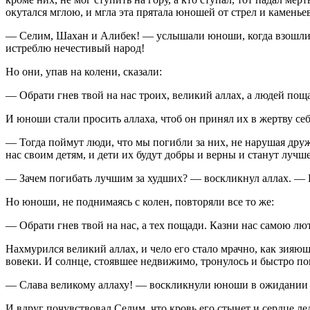
окутался мглою, и мгла эта прятала юношей от стрел и каменьев
— Селим, Шахан и Алибек! — услышали юноши, когда взошли на
истреблю нечестивый народ!
Но они, упав на колени, сказали:
— Обрати гнев твой на нас троих, великий аллах, а людей поща
И юноши стали просить аллаха, чтоб он принял их в жертву себ
— Тогда поймут люди, что мы погибли за них, не нарушая дружб
нас своим детям, и дети их будут добры и верны и станут лучше
— Зачем погибать лучшим за худших? — воскликнул аллах. — 
Но юноши, не поднимаясь с колен, повторяли все то же:
— Обрати гнев твой на нас, а тех пощади. Казни нас самою лю
Нахмурился великий аллах, и чело его стало мрачно, как зияю
вовеки. И солнце, стоявшее недвижимо, тронулось и быстро пош
— Слава великому аллаху! — воскликнули юноши в ожидании 
И вдруг почувствовал Селим, что кровь его стынет и сердце лед