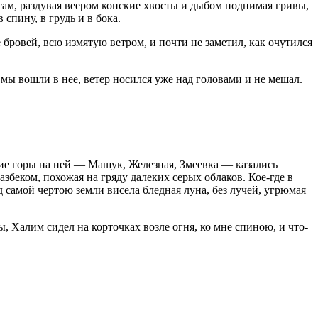
и сам, раздувая веером конские хвосты и дыбом поднимая гривы,
 спину, в грудь и в бока.
бровей, всю измятую ветром, и почти не заметил, как очутился
а мы вошли в нее, ветер носился уже над головами и не мешал.
кие горы на ней — Машук, Железная, Змеевка — казались
азбеком, похожая на гряду далеких серых облаков. Кое-где в
д самой чертою земли висела бледная луна, без лучей, угрюмая
, Халим сидел на корточках возле огня, ко мне спиною, и что-