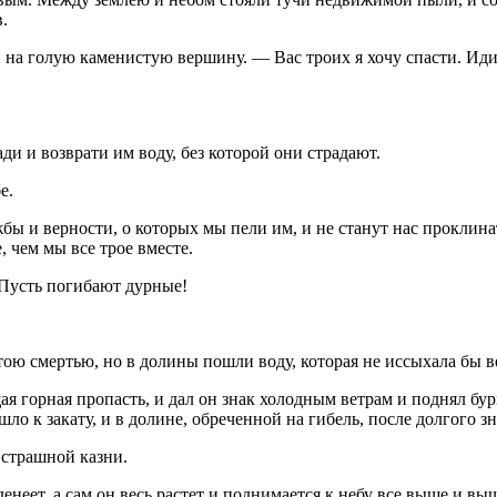
.
 голую каменистую вершину. — Вас троих я хочу спасти. Идите
ди и возврати им воду, без которой они страдают.
е.
ы и верности, о которых мы пели им, и не станут нас проклинат
, чем мы все трое вместе.
Пусть погибают дурные!
тою смертью, но в долины пошли воду, которая не иссыхала бы в
щая горная пропасть, и дал он знак холодным ветрам и поднял б
ло к закату, и в долине, обреченной на гибель, после долгого з
страшной казни.
енеет, а сам он весь растет и поднимается к небу все выше и выше