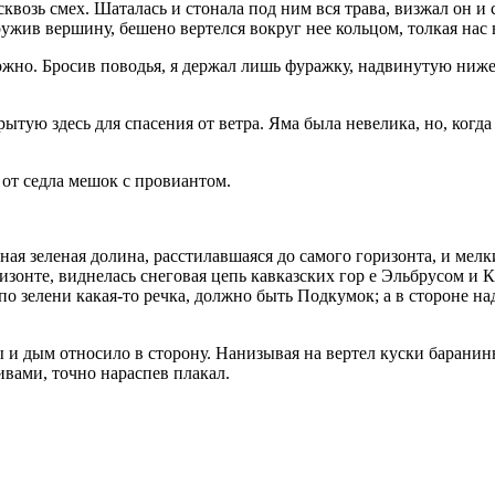
 сквозь смех. Шаталась и стонала под ним вся трава, визжал он 
кружив вершину, бешено вертелся вокруг нее кольцом, толкая нас в
можно. Бросив поводья, я держал лишь фуражку, надвинутую ниже 
рытую здесь для спасения от ветра. Яма была невелика, но, когд
от седла мешок с провиантом.
ая зеленая долина, расстилавшаяся до самого горизонта, и мел
изонте, виднелась снеговая цепь кавказских гор е Эльбрусом и К
по зелени какая-то речка, должно быть Подкумок; а в стороне на
 и дым относило в сторону. Нанизывая на вертел куски баранины
вами, точно нараспев плакал.