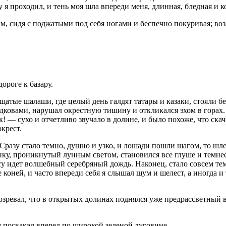
я проходил, и тень моя шла впереди меня, длинная, бледная и ко
, сидя с поджатыми под себя ногами и беспечно покуривая; воз
ороге к базару.
дощатые шалаши, где целый день галдят татары и казаки, стояли
дковами, нарушал окрестную тишину и откликался эхом в горах.
к! — сухо и отчетливо звучало в долине, и было похоже, что ск
крест.
разу стало темно, душно и узко, и лошади пошли шагом, то шле
у, проникнутый лунным светом, становился все глуше и темнее, и
есу идет волшебный серебряный дождь. Наконец, стало совсем тем
коней, и часто впереди себя я слышал шум и шелест, а иногда и
озревал, что в открытых долинах поднялся уже предрассветный 
 поскакал вперед по широкой зеленой луговине.