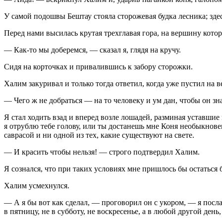
У самой подошвы Бештау стояла сторожевая будка лесника; зде
Перед нами высилась крутая трехглавая гора, на вершину котор
— Как-то мы доберемся, — сказал я, глядя на кручу.
Сидя на корточках и привалившись к забору сторожки.
Халим закуривал и только тогда ответил, когда уже пустил на 
— Чего ж не добраться — на то человеку и ум дан, чтобы он зна
Я стал ходить взад и вперед возле лошадей, разминая уставшие 
я отрублю тебе голову, или ты достанешь мне Коня необыкновен
саврасой и ни одной из тех, какие существуют на свете.
— И красить чтобы нельзя! — строго подтвердил Халим.
Я сознался, что при таких условиях мне пришлось бы остаться 
Халим усмехнулся.
— А я бы вот как сделал, — проговорил он с укором, — я послал 
в пятницу, не в субботу, не воскресенье, а в любой другой день,