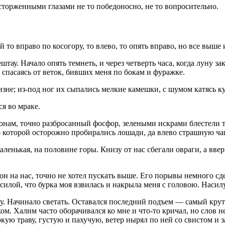
сторженными глазами не то победоносно, не то вопросительно.
й то вправо по косогору, то влево, то опять вправо, но все выш
штау. Начало опять темнеть, и через четверть часа, когда луну з
спасаясь от веток, бивших меня по бокам и фуражке.
не; из-под ног их сыпались мелкие камешки, с шумом катясь куд
я во мраке.
оронам, точно разбросанный фосфор, зелеными искрами блестели т
 которой осторожно пробирались лошади, да влево страшную чащ
аленькая, на половине горы. Книзу от нас сбегали овраги, а вве
 он на нас, точно не хотел пускать выше. Его порывы немного с
силой, что бурка моя взвилась и накрыла меня с головою. Насилу
у. Начинало светать. Оставался последний подъем — самый крут
иком. Халим часто оборачивался ко мне и что-то кричал, но слов 
кую траву, густую и пахучую, ветер нырял по ней со свистом и з