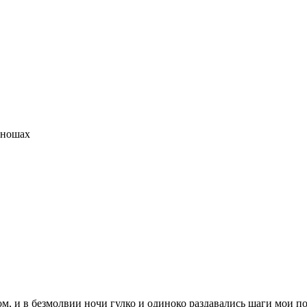
юношах
гом, и в безмолвии ночи гулко и одиноко раздавались шаги мои п