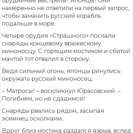
орудийные выстрелы! Японцы! Они
намеренно не ответили на первый запрос,
чтобы заманить русский корабль
подальше в море.
Четыре орудия «Страшного» послали
снаряды концевому вражескому
миноносцу. С горящим мостиком и сбитой
мачтой тот отвалил в сторону.
Ведя сильный огонь, японцы ринулись
окружать русский миноносец.
– Матросы! – воскликнул Юрасовский. –
Погибнем, но не сдадимся!
Снаряды рвались рядом, засыпая
эсминец осколками.
Вдруг близ мостика раздался взрыв, вслед