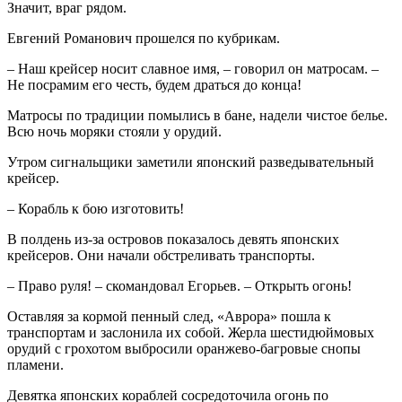
Значит, враг рядом.
Евгений Романович прошелся по кубрикам.
– Наш крейсер носит славное имя, – говорил он матросам. –
Не посрамим его честь, будем драться до конца!
Матросы по традиции помылись в бане, надели чистое белье.
Всю ночь моряки стояли у орудий.
Утром сигнальщики заметили японский разведывательный
крейсер.
– Корабль к бою изготовить!
В полдень из-за островов показалось девять японских
крейсеров. Они начали обстреливать транспорты.
– Право руля! – скомандовал Егорьев. – Открыть огонь!
Оставляя за кормой пенный след, «Аврора» пошла к
транспортам и заслонила их собой. Жерла шестидюймовых
орудий с грохотом выбросили оранжево-багровые снопы
пламени.
Девятка японских кораблей сосредоточила огонь по