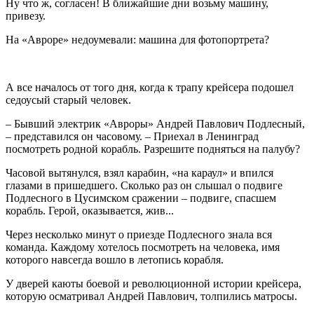
Ну что ж, согласен! В ближайшие дни возьму машину,
привезу.
На «Авроре» недоумевали: машина для фотопортрета?
А все началось от того дня, когда к трапу крейсера подошел
седоусый старый человек.
– Бывший электрик «Авроры» Андрей Павлович Подлесный,
– представился он часовому. – Приехал в Ленинград
посмотреть родной корабль. Разрешите подняться на палубу?
Часовой вытянулся, взял карабин, «на караул» и впился
глазами в пришедшего. Сколько раз он слышал о подвиге
Подлесного в Цусимском сражении – подвиге, спасшем
корабль. Герой, оказывается, жив...
Через несколько минут о приезде Подлесного знала вся
команда. Каждому хотелось посмотреть на человека, имя
которого навсегда вошло в летопись корабля.
У дверей каюты боевой и революционной истории крейсера,
которую осматривал Андрей Павлович, толпились матросы.