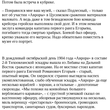
Потом была встреча в кубрике.
– Понравился мне ваш музей, – сказал Подлесный, – только
вот об участии «Авроры» в Цусимском сражении материалов
маловато. А ведь даже в том безнадежном бою команда
крейсера геройски выполняла свой долг. И в этом немалая
заслуга командира капитана первого ранга Егорьева,
погибшего тогда смертью храбрых. Боевой был офицер,
крепко уважали его матросы. Надо обязательно поместить в
музее его портрет.
В дождливый октябрьский день 1904 года «Аврора» в составе
2-й Тихоокеанской эскадры вышла из Либавы на Дальний
Восток сражаться с японцами. На ее мостике стоял капитан
первого ранга Евгений Романович Егорьев – старый,
опытный моряк. Он хмурился: странно выглядела наспех
укомплектованная, слабо обученная эскадра. «Аврора» да еще
несколько кораблей – хороши, а остальные – допотопные
скороходы. «Мы похожи на конвойных большого
верблюжьего каравана», – с грустной усмешкой сказал он
вахтенному офицеру, обозревая растянувшуюся на несколько,
миль вереницу «престарелых» броненосцев, громоздких
транспортов, санитарных судов, буксирных пароходов.