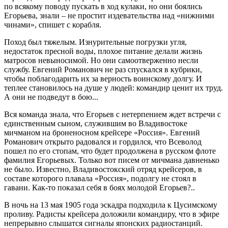
по всякому поводу пускать в ход кулаки, но они боялись
Егорьева, знали – не простит издевательства над «нижними
чинами», спишет с корабля.
Поход был тяжелым. Изнурительные погрузки угля,
недостаток пресной воды, плохое питание делали жизнь
матросов невыносимой. Но они самоотверженно несли
службу. Евгений Романович не раз спускался в кубрики,
чтобы поблагодарить их за верность воинскому долгу. И
теплее становилось на душе у людей: командир ценит их труд.
А они не подведут в бою...
Вся команда знала, что Егорьев с нетерпением ждет встречи с
единственным сыном, служившим во Владивостоке
мичманом на броненосном крейсере «Россия». Евгений
Романович открыто радовался и гордился, что Всеволод
пошел по его стопам, что будет продолжена в русском флоте
фамилия Егорьевых. Только вот писем от мичмана давненько
не было. Известно, Владивостокский отряд крейсеров, в
составе которого плавала «Россия», подолгу не стоял в
гавани. Как-то показал себя в боях молодой Егорьев?..
В ночь на 13 мая 1905 года эскадра подходила к Цусимскому
проливу. Радисты крейсера доложили командиру, что в эфире
непрерывно слышатся сигналы японских радиостанций.