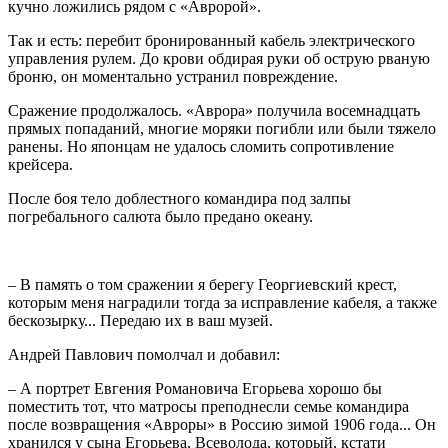
кучно ложились рядом с «Авророй».
Так и есть: перебит бронированный кабель электрического
управления рулем. До крови обдирая руки об острую рваную
броню, он моментально устранил повреждение.
Сражение продолжалось. «Аврора» получила восемнадцать
прямых попаданий, многие моряки погибли или были тяжело
ранены. Но японцам не удалось сломить сопротивление
крейсера.
После боя тело доблестного командира под залпы
погребального салюта было предано океану.
– В память о том сражении я берегу Георгиевский крест,
которым меня наградили тогда за исправление кабеля, а также
бескозырку... Передаю их в ваш музей.
Андрей Павлович помолчал и добавил:
– А портрет Евгения Романовича Егорьева хорошо бы
поместить тот, что матросы преподнесли семье командира
после возвращения «Авроры» в Россию зимой 1906 года... Он
хранился у сына Егорьева, Всеволода, который, кстати