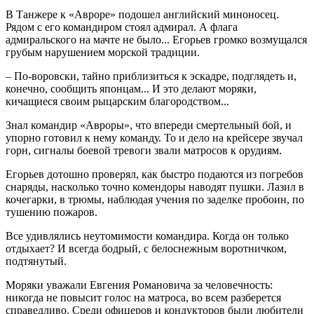
В Танжере к «Авроре» подошел английский миноносец.
Рядом с его командиром стоял адмирал. А флага
адмиральского на мачте не было... Егорьев громко возмущался
грубым нарушением морской традиции.
– По-воровски, тайно приблизиться к эскадре, подглядеть и,
конечно, сообщить японцам... И это делают моряки,
кичащиеся своим рыцарским благородством...
Знал командир «Авроры», что впереди смертельный бой, и
упорно готовил к нему команду. То и дело на крейсере звучал
горн, сигналы боевой тревоги звали матросов к орудиям.
Егорьев дотошно проверял, как быстро подаются из погребов
снаряды, насколько точно комендоры наводят пушки. Лазил в
кочегарки, в трюмы, наблюдая учения по заделке пробоин, по
тушению пожаров.
Все удивлялись неутомимости командира. Когда он только
отдыхает? И всегда бодрый, с белоснежным воротничком,
подтянутый.
Моряки уважали Евгения Романовича за человечность:
никогда не повысит голос на матроса, во всем разберется
справедливо. Среди офицеров и кондукторов были любители