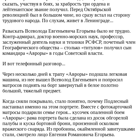
сказать, участвуя в боях, за храбрость три ордена и
лейтенантское звание получил. Перед Октябрьской
революцией был в большом чине, но сразу встал на сторону
трудового народа. По слухам, живет в Ленинграде...
Разыскать Всеволода Евгеньевича Егорьева было не трудно.
Контр-адмирал, доктор военно-морских наук, профессор,
заслуженный деятель науки и техники РСФСР, почетный член
Географического общества – столько «титулов» получил сын
командира «Авроры» в годы Советской власти.
И вот телефонный разговор...
Через несколько дней к трапу «Авроры» подошла легковая
машина, из нее вышел Всеволод Евгеньевич и попросил
матросов поднять на борт завернутый в белое полотно
большой, тяжелый предмет.
Когда сняли покрывало, стало понятно, почему Подлесный
настаивал именно на этом портрете. Вместе с фотокарточкой
матросы подарили семье героя... кусочек опаленной боем
«Авроры»: рама портрета была сделана из досок обгорелой
палубы и куска бортовой брони, пронзенной осколком
вражеского снаряда. Из пробоины, окаймленной завитушками
стали, смотрело лицо Евгения Романовича Егорьева.