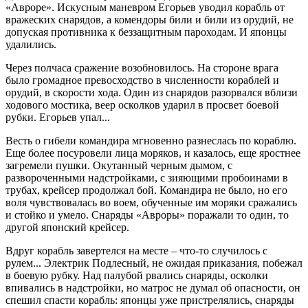
«Авроре». Искусным маневром Егорьев уводил корабль от
вражеских снарядов, а комендоры били и били из орудий, не
допуская противника к беззащитным пароходам. И японцы
удалились.
Через полчаса сражение возобновилось. На стороне врага
было громадное превосходство в численности кораблей и
орудий, в скорости хода. Один из снарядов разорвался вблизи
ходового мостика, веер осколков ударил в просвет боевой
рубки. Егорьев упал...
Весть о гибели командира мгновенно разнеслась по кораблю.
Еще более посуровели лица моряков, и казалось, еще яростнее
загремели пушки. Окутанный черным дымом, с
развороченными надстройками, с зияющими пробоинами в
трубах, крейсер продолжал бой. Командира не было, но его
воля чувствовалась во воем, обученные им моряки сражались
и стойко и умело. Снаряды «Авроры» поражали то один, то
другой японский крейсер.
Вдруг корабль завертелся на месте – что-то случилось с
рулем... Электрик Подлесный, не ожидая приказания, побежал
в боевую рубку. Над палубой рвались снаряды, осколки
впивались в надстройки, но матрос не думал об опасности, он
спешил спасти корабль: японцы уже пристрелялись, снаряды