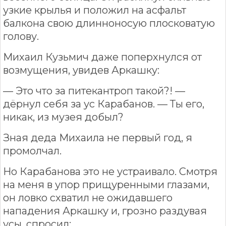
узкие крылья и положил на асфальт
балкона свою длинноносую плосковатую
голову.
Михаил Кузьмич даже поперхнулся от
возмущения, увидев Аркашку:
— Это что за питекантроп такой?! —
дёрнул себя за ус Карабанов. — Ты его,
никак, из музея добыл?
Зная деда Михаила не первый год, я
промолчал.
Но Карабанова это не устраивало. Смотря
на меня в упор прищуренными глазами,
он ловко схватил не ожидавшего
нападения Аркашку и, грозно раздувая
усы, спросил: