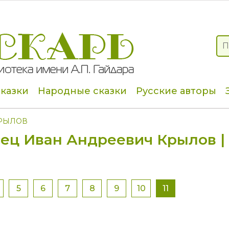
сказки
Народные сказки
Русские авторы
КРЫЛОВ
ец Иван Андреевич Крылов |
5
6
7
8
9
10
11