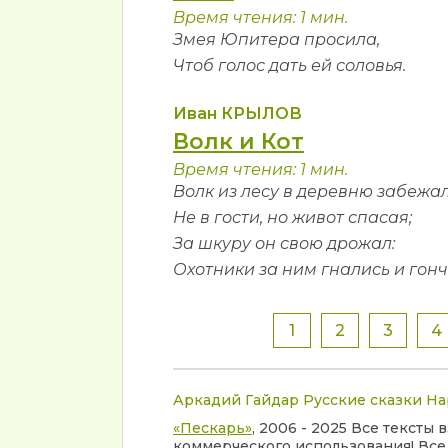
Время чтения: 1 мин.
Змея Юпитера просила,
Чтоб голос дать ей соловья.
Иван КРЫЛОВ
Волк и Кот
Время чтения: 1 мин.
Волк из лесу в деревню забежал
Не в гости, но живот спасая;
За шкуру он свою дрожал:
Охотники за ним гнались и гонч
1
2
3
4
Аркадий Гайдар
Русские сказки
На
«Пескарь»
, 2006 - 2025 Все тексты
коммерческого использования! Все 