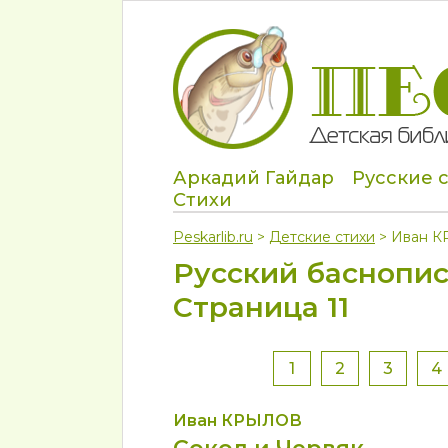
Аркадий Гайдар
Русские 
Стихи
Peskarlib.ru
>
Детские стихи
> Иван 
Русский баснопис
Страница 11
1
2
3
4
Иван КРЫЛОВ