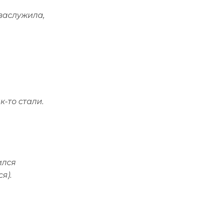
 заслужила,
-то стали.
ился
я).