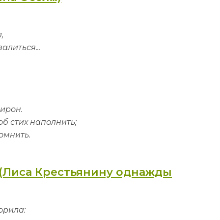
,
алиться...
Мирон.
тоб стих наполнить;
омнить.
 (Лиса Крестьянину однажды
орила: