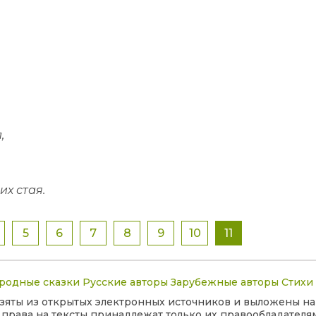
,
их стая.
5
6
7
8
9
10
11
родные сказки
Русские авторы
Зарубежные авторы
Стихи
 взяты из открытых электронных источников и выложены на
права на тексты принадлежат только их правообладателям