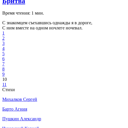
Бритва
Время чтения: 1 мин.
С знакомцем съехавшись однажды я в дороге,
С ним вместе на одном ночлеге ночевал.
1
2
3
4
5
6
7
8
9
10
11
Стихи
Михалков Сергей
Барто Агния
Пушкин Александр