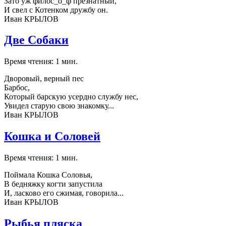
Зато уж филос_о_ф презнатный,
И свел с Котенком дружбу он.
Иван КРЫЛОВ
Две Собаки
Время чтения: 1 мин.
Дворовый, верный пес
Барбос,
Который барскую усердно службу нес,
Увидел старую свою знакомку...
Иван КРЫЛОВ
Кошка и Соловей
Время чтения: 1 мин.
Поймала Кошка Соловья,
В бедняжку когти запустила
И, ласково его сжимая, говорила...
Иван КРЫЛОВ
Рыбья пляска