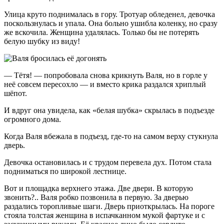
Улица круто поднималась в гору. Тротуар обледенел, девочка
поскользнулась и упала. Она больно ушибла коленку, но сразу
же вскочила. Женщина удалялась. Только бы не потерять
белую шубку из виду!
— Тётя! — попробовала снова крикнуть Валя, но в горле у
неё совсем пересохло — и вместо крика раздался хриплый
шёпот.
И вдруг она увидела, как «белая шубка» скрылась в подъезде
огромного дома.
Когда Валя вбежала в подъезд, где-то на самом верху стукнула
дверь.
Девочка остановилась и с трудом перевела дух. Потом стала
подниматься по широкой лестнице.
Вот и площадка верхнего этажа. Две двери. В которую
звонить?.. Валя робко позвонила в первую. За дверью
раздались торопливые шаги. Дверь приоткрылась. На пороге
стояла толстая женщина в испачканном мукой фартуке и с