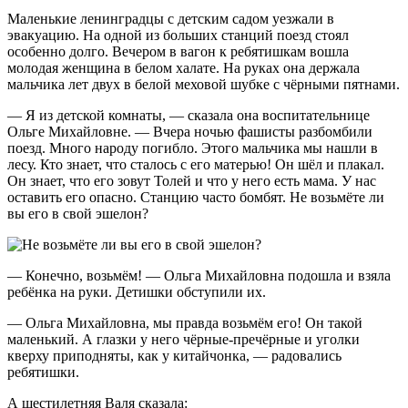
Маленькие ленинградцы с детским садом уезжали в
эвакуацию. На одной из больших станций поезд стоял
особенно долго. Вечером в вагон к ребятишкам вошла
молодая женщина в белом халате. На руках она держала
мальчика лет двух в белой меховой шубке с чёрными пятнами.
— Я из детской комнаты, — сказала она воспитательнице
Ольге Михайловне. — Вчера ночью фашисты разбомбили
поезд. Много народу погибло. Этого мальчика мы нашли в
лесу. Кто знает, что сталось с его матерью! Он шёл и плакал.
Он знает, что его зовут Толей и что у него есть мама. У нас
оставить его опасно. Станцию часто бомбят. Не возьмёте ли
вы его в свой эшелон?
— Конечно, возьмём! — Ольга Михайловна подошла и взяла
ребёнка на руки. Детишки обступили их.
— Ольга Михайловна, мы правда возьмём его! Он такой
маленький. А глазки у него чёрные-пречёрные и уголки
кверху приподняты, как у китайчонка, — радовались
ребятишки.
А шестилетняя Валя сказала: