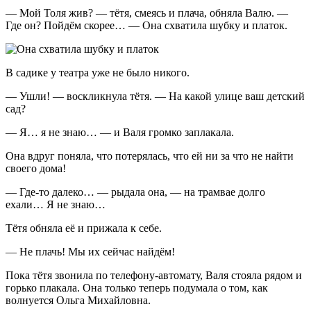
— Мой Толя жив? — тётя, смеясь и плача, обняла Валю. —
Где он? Пойдём скорее… — Она схватила шубку и платок.
В садике у театра уже не было никого.
— Ушли! — воскликнула тётя. — На какой улице ваш детский
сад?
— Я… я не знаю… — и Валя громко заплакала.
Она вдруг поняла, что потерялась, что ей ни за что не найти
своего дома!
— Где-то далеко… — рыдала она, — на трамвае долго
ехали… Я не знаю…
Тётя обняла её и прижала к себе.
— Не плачь! Мы их сейчас найдём!
Пока тётя звонила по телефону-автомату, Валя стояла рядом и
горько плакала. Она только теперь подумала о том, как
волнуется Ольга Михайловна.