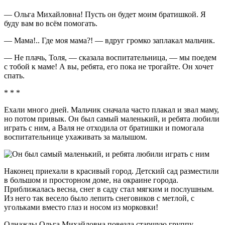
— Ольга Михайловна! Пусть он будет моим братишкой. Я
буду вам во всём помогать.
— Мама!.. Где моя мама?! — вдруг громко заплакал мальчик.
— Не плачь, Толя, — сказала воспитательница, — мы поедем
с тобой к маме! А вы, ребята, его пока не трогайте. Он хочет
спать.
* * *
Ехали много дней. Мальчик сначала часто плакал и звал маму,
но потом привык. Он был самый маленький, и ребята любили
играть с ним, а Валя не отходила от братишки и помогала
воспитательнице ухаживать за малышом.
Наконец приехали в красивый город. Детский сад разместили
в большом и просторном доме, на окраине города.
Приближалась весна, снег в саду стал мягким и послушным.
Из него так весело было лепить снеговиков с метлой, с
угольками вместо глаз и носом из морковки!
Однажды Ольга Михайловна повезла старшую группу