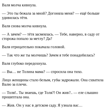
Валя молча кивнула.
— Это ты бежала за мной? Догоняла меня? — ещё больше
удивилась тётя.
Валя снова молча кивнула.
— А зачем? — тётя засмеялась. — Тебе, наверно, в саду от
сторожа попало за метлу? Да?
Валя отрицательно покачала головой.
— Так что же ты молчишь? Зачем я тебе понадобилась?
Валя глубоко передохнула.
— Вы… не Толина мама? — спросила она тихо.
Лицо женщины стало белым, губы задрожали. Она схватила
Валю за плечи.
— Толя!.. Ты знаешь, где Толя?! Он жив?.. — еле слышно
прошептала она.
— Жив. Он у нас в детском саду. Я узнала вас…