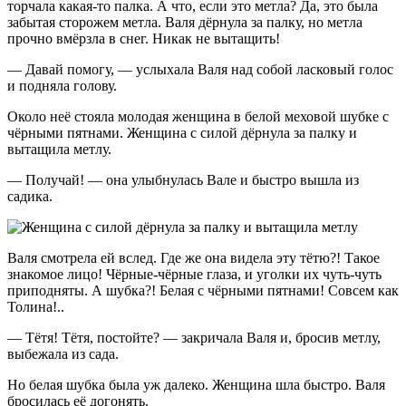
торчала какая-то палка. А что, если это метла? Да, это была
забытая сторожем метла. Валя дёрнула за палку, но метла
прочно вмёрзла в снег. Никак не вытащить!
— Давай помогу, — услыхала Валя над собой ласковый голос
и подняла голову.
Около неё стояла молодая женщина в белой меховой шубке с
чёрными пятнами. Женщина с силой дёрнула за палку и
вытащила метлу.
— Получай! — она улыбнулась Вале и быстро вышла из
садика.
Валя смотрела ей вслед. Где же она видела эту тётю?! Такое
знакомое лицо! Чёрные-чёрные глаза, и уголки их чуть-чуть
приподняты. А шубка?! Белая с чёрными пятнами! Совсем как
Толина!..
— Тётя! Тётя, постойте? — закричала Валя и, бросив метлу,
выбежала из сада.
Но белая шубка была уж далеко. Женщина шла быстро. Валя
бросилась её догонять.