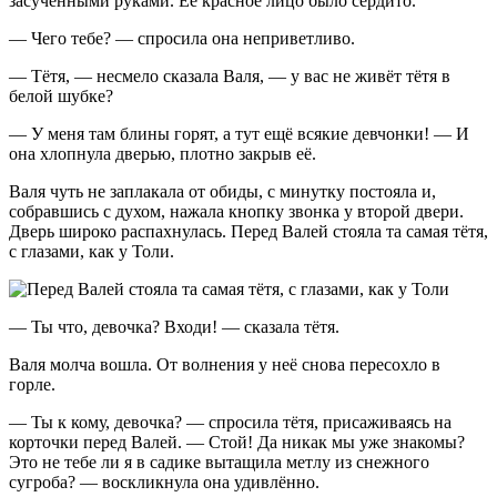
засученными руками. Её красное лицо было сердито.
— Чего тебе? — спросила она неприветливо.
— Тётя, — несмело сказала Валя, — у вас не живёт тётя в
белой шубке?
— У меня там блины горят, а тут ещё всякие девчонки! — И
она хлопнула дверью, плотно закрыв её.
Валя чуть не заплакала от обиды, с минутку постояла и,
собравшись с духом, нажала кнопку звонка у второй двери.
Дверь широко распахнулась. Перед Валей стояла та самая тётя,
с глазами, как у Толи.
— Ты что, девочка? Входи! — сказала тётя.
Валя молча вошла. От волнения у неё снова пересохло в
горле.
— Ты к кому, девочка? — спросила тётя, присаживаясь на
корточки перед Валей. — Стой! Да никак мы уже знакомы?
Это не тебе ли я в садике вытащила метлу из снежного
сугроба? — воскликнула она удивлённо.