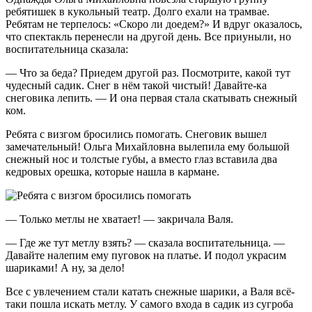
ребятишек в кукольный театр. Долго ехали на трамвае.
Ребятам не терпелось: «Скоро ли доедем?» И вдруг оказалось,
что спектакль перенесли на другой день. Все приуныли, но
воспитательница сказала:
— Что за беда? Приедем другой раз. Посмотрите, какой тут
чудесный садик. Снег в нём такой чистый! Давайте-ка
снеговика лепить. — И она первая стала скатывать снежный
ком.
Ребята с визгом бросились помогать. Снеговик вышел
замечательный! Ольга Михайловна вылепила ему большой
снежный нос и толстые губы, а вместо глаз вставила два
кедровых орешка, которые нашла в кармане.
— Только метлы не хватает! — закричала Валя.
— Где же тут метлу взять? — сказала воспитательница. —
Давайте налепим ему пуговок на платье. И подол украсим
шариками! А ну, за дело!
Все с увлечением стали катать снежные шарики, а Валя всё-
таки пошла искать метлу. У самого входа в садик из сугроба