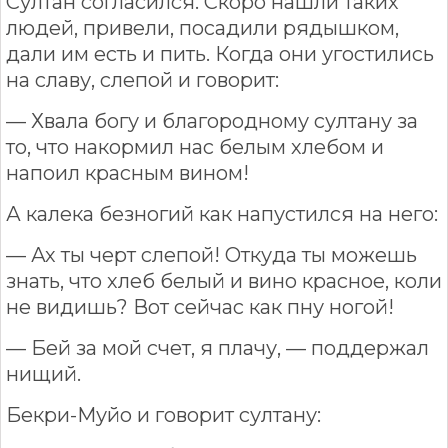
Султан согласился. Скоро нашли таких
людей, привели, посадили рядышком,
дали им есть и пить. Когда они угостились
на славу, слепой и говорит:
— Хвала богу и благородному султану за
то, что накормил нас белым хлебом и
напоил красным вином!
А калека безногий как напустился на него:
— Ах ты черт слепой! Откуда ты можешь
знать, что хлеб белый и вино красное, коли
не видишь? Вот сейчас как пну ногой!
— Бей за мой счет, я плачу, — поддержал
нищий.
Бекри-Муйо и говорит султану: