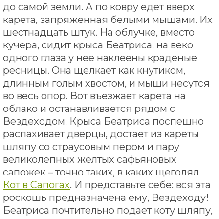
до самой земли. А по ковру едет вверх
карета, запряженная белыми мышами. Их
шестнадцать штук. На облучке, вместо
кучера, сидит крыса Беатриса, на веко
одного глаза у нее наклеены краденые
ресницы. Она щелкает как кнутиком,
длинным голым хвостом, и мыши несутся
во весь опор. Вот въезжает карета на
облако и останавливается рядом с
Вездеходом. Крыса Беатриса поспешно
распахивает дверцы, достает из кареты
шляпу со страусовым пером и пару
великолепных желтых сафьяновых
сапожек – точно таких, в каких щеголял
Кот в Сапогах
. И представьте себе: вся эта
роскошь предназначена ему, Вездеходу!
Беатриса почтительно подает коту шляпу,