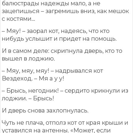
балюстрады надежды мало, а не
зацепишься – загремишь вниз, как мешок
с костями…
– Мяу! – заорал кот, надеясь, что кто
нибудь услышит и придет на помощь.
И в самом деле: скрипнула дверь, кто то
вышел в лоджию.
– Мяу, мяу, мяу! – надрывался кот
Вездеход. – Мя а у у!
– Брысь, негодник! – сердито крикнули из
лоджии. – Брысь!
И дверь снова захлопнулась.
Чуть не плача, отполз кот от края крыши и
уставился на антенны. «Может, если