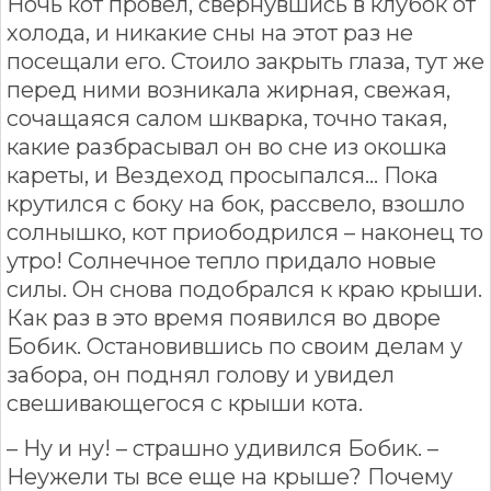
Ночь кот провел, свернувшись в клубок от
холода, и никакие сны на этот раз не
посещали его. Стоило закрыть глаза, тут же
перед ними возникала жирная, свежая,
сочащаяся салом шкварка, точно такая,
какие разбрасывал он во сне из окошка
кареты, и Вездеход просыпался… Пока
крутился с боку на бок, рассвело, взошло
солнышко, кот приободрился – наконец то
утро! Солнечное тепло придало новые
силы. Он снова подобрался к краю крыши.
Как раз в это время появился во дворе
Бобик. Остановившись по своим делам у
забора, он поднял голову и увидел
свешивающегося с крыши кота.
– Ну и ну! – страшно удивился Бобик. –
Неужели ты все еще на крыше? Почему