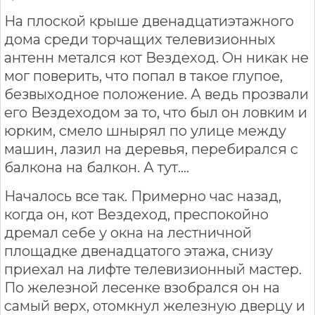
На плоской крыше двенадцатиэтажного
дома среди торчащих телевизионных
антенн метался кот Вездеход. Он никак не
мог поверить, что попал в такое глупое,
безвыходное положение. А ведь прозвали
его Вездеходом за то, что был он ловким и
юрким, смело шнырял по улице между
машин, лазил на деревья, перебирался с
балкона на балкон. А тут….
Началось все так. Примерно час назад,
когда он, кот Вездеход, преспокойно
дремал себе у окна на лестничной
площадке двенадцатого этажа, снизу
приехал на лифте телевизионный мастер.
По железной лесенке взобрался он на
самый верх, отомкнул железную дверцу и