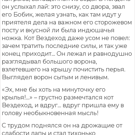
он услыхал лай: это снизу, со двора, звал
его Бобик, желая узнать, как там идут у
приятеля дела на важном его сторожевом
посту и вкусной ли была индюшачья
ножка. Кот Вездеход даже усом не повел:
зачем тратить последние силы, и так уже
конец приходит… Он лежал и равнодушно
разглядывал большого ворона,
взлетевшего на крышу почистить перья.
Выглядел ворон сытым и ленивым.
«Эх, мне бы хоть на минуточку его
крылья!…» – грустно размечтался кот
Вездеход, и вдруг… вдруг пришла ему в
голову необыкновенная мысль!
С трудом поднялся он на дрожащие от
слабости лапы и стал тихонько