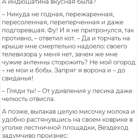
А индюшатина вкусная была?
– Никуда не годная, пережаренная,
пересоленная, переперченная и даже
подгоревшая. Фу! И я не притронулся, так
противно, – ответил кот. – Да и торчать на
крыше мне смертельно надоело: своего
телевизора у меня нет, зачем же мне
чужие антенны сторожить? Не мой огород
– не мои и бобы. Запряг я ворона и – до
свиданья!
– Гляди ты! – От удивления у песика даже
челюсть отвисла.
А позже, вылакав целую мисочку молока и
удобно растянувшись на своем коврике в
уголке лестничной площадки, Вездеход
задумчиво произнес: