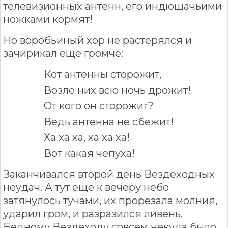
телевизионных антенн, его индюшачьими
ножками кормят!
Но воробьиный хор не растерялся и
зачирикал еще громче:
Кот антенны сторожит,
Возле них всю ночь дрожит!
От кого он сторожит?
Ведь антенна не сбежит!
Ха ха ха, ха ха ха!
Вот какая чепуха!
Заканчивался второй день Вездеходных
неудач. А тут еще к вечеру небо
затянулось тучами, их прорезала молния,
ударил гром, и разразился ливень.
Бедному Вездеходу совсем некуда было