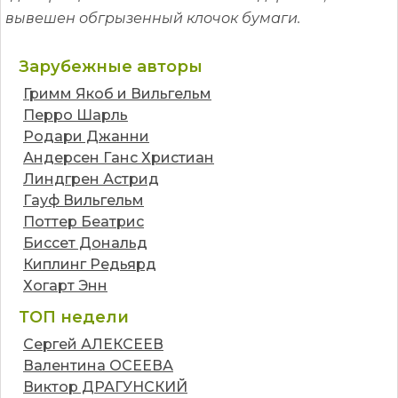
вывешен обгрызенный клочок бумаги.
Зарубежные авторы
Гримм Якоб и Вильгельм
Перро Шарль
Родари Джанни
Андерсен Ганс Христиан
Линдгрен Астрид
Гауф Вильгельм
Поттер Беатрис
Биссет Дональд
Киплинг Редьярд
Хогарт Энн
ТОП недели
Сергей АЛЕКСЕЕВ
Валентина ОСЕЕВА
Виктор ДРАГУНСКИЙ