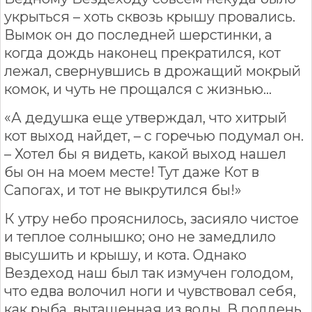
укрыться – хоть сквозь крышу провались.
Вымок он до последней шерстинки, а
когда дождь наконец прекратился, кот
лежал, свернувшись в дрожащий мокрый
комок, и чуть не прощался с жизнью…
«А дедушка еще утверждал, что хитрый
кот выход найдет, – с горечью подумал он.
– Хотел бы я видеть, какой выход нашел
бы он на моем месте! Тут даже Кот в
Сапогах, и тот не выкрутился бы!»
К утру небо прояснилось, засияло чистое
и теплое солнышко; оно не замедлило
высушить и крышу, и кота. Однако
Вездеход наш был так измучен голодом,
что едва волочил ноги и чувствовал себя,
как рыба, вытащенная из воды. В полдень