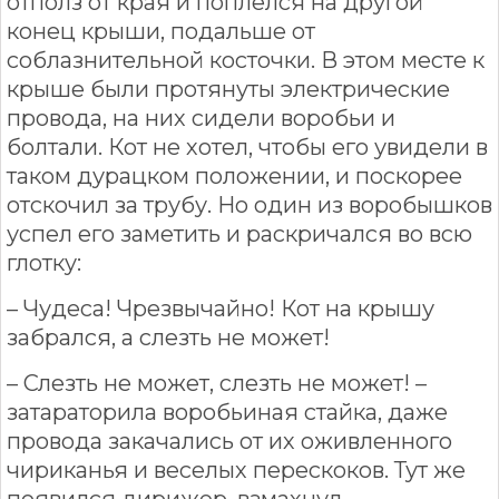
отполз от края и поплелся на другой
конец крыши, подальше от
соблазнительной косточки. В этом месте к
крыше были протянуты электрические
провода, на них сидели воробьи и
болтали. Кот не хотел, чтобы его увидели в
таком дурацком положении, и поскорее
отскочил за трубу. Но один из воробышков
успел его заметить и раскричался во всю
глотку:
– Чудеса! Чрезвычайно! Кот на крышу
забрался, а слезть не может!
– Слезть не может, слезть не может! –
затараторила воробьиная стайка, даже
провода закачались от их оживленного
чириканья и веселых перескоков. Тут же
появился дирижер, взмахнул