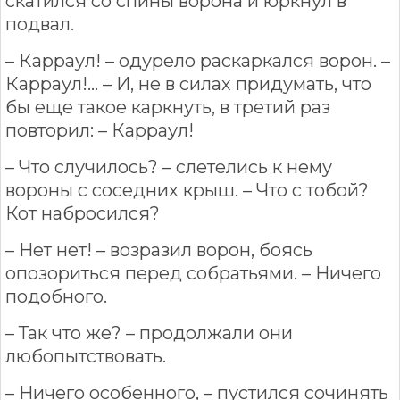
скатился со спины ворона и юркнул в
подвал.
– Карраул! – одурело раскаркался ворон. –
Карраул!… – И, не в силах придумать, что
бы еще такое каркнуть, в третий раз
повторил: – Карраул!
– Что случилось? – слетелись к нему
вороны с соседних крыш. – Что с тобой?
Кот набросился?
– Нет нет! – возразил ворон, боясь
опозориться перед собратьями. – Ничего
подобного.
– Так что же? – продолжали они
любопытствовать.
– Ничего особенного, – пустился сочинять