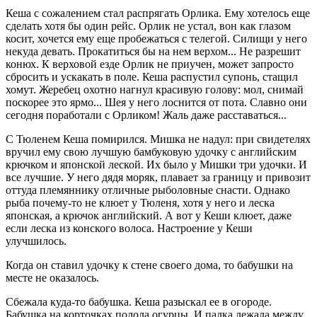
Кеша с сожалением стал распрягать Орлика. Ему хотелось еще
сделать хотя бы один рейс. Орлик не устал, вон как глазом
косит, хочется ему еще пробежаться с телегой. Силищи у него
некуда девать. Прокатиться бы на нем верхом... Не разрешит
конюх. К верховой езде Орлик не приучен, может запросто
сбросить и ускакать в поле. Кеша распустил супонь, стащил
хомут. Жеребец охотно нагнул красивую голову: мол, снимай
поскорее это ярмо... Шея у него лоснится от пота. Славно они
сегодня поработали с Орликом! Жаль даже расставаться...
С Тюленем Кеша помирился. Мишка не надул: при свидетелях
вручил ему свою лучшую бамбуковую удочку с английским
крючком и японской леской. Их было у Мишки три удочки. И
все лучшие. У него дядя моряк, плавает за границу и привозит
оттуда племяннику отличные рыболовные снасти. Однако
рыба почему-то не клюет у Тюленя, хотя у него и леска
японская, а крючок английский. А вот у Кеши клюет, даже
если леска из конского волоса. Настроение у Кеши
улучшилось.
Когда он ставил удочку к стене своего дома, то бабушки на
месте не оказалось.
Сбежала куда-то бабушка. Кеша разыскал ее в огороде.
Бабушка на корточках полола огурцы. И палка лежала между