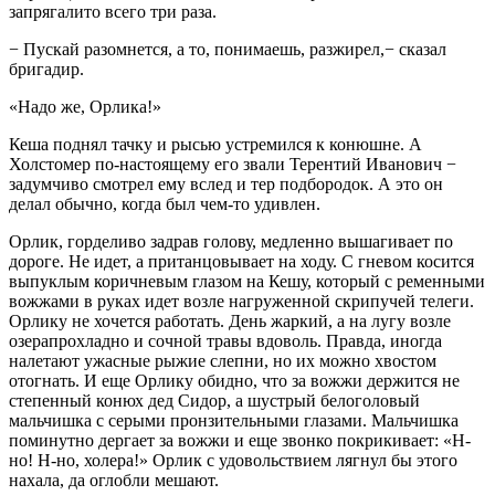
запрягалито всего три раза.
− Пускай разомнется, а то, понимаешь, разжирел,− сказал
бригадир.
«Надо же, Орлика!»
Кеша поднял тачку и рысью устремился к конюшне. А
Холстомер по-настоящему его звали Терентий Иванович −
задумчиво смотрел ему вслед и тер подбородок. А это он
делал обычно, когда был чем-то удивлен.
Орлик, горделиво задрав голову, медленно вышагивает по
дороге. Не идет, а пританцовывает на ходу. С гневом косится
выпуклым коричневым глазом на Кешу, который с ременными
вожжами в руках идет возле нагруженной скрипучей телеги.
Орлику не хочется работать. День жаркий, а на лугу возле
озерапрохладно и сочной травы вдоволь. Правда, иногда
налетают ужасные рыжие слепни, но их можно хвостом
отогнать. И еще Орлику обидно, что за вожжи держится не
степенный конюх дед Сидор, а шустрый белоголовый
мальчишка с серыми пронзительными глазами. Мальчишка
поминутно дергает за вожжи и еще звонко покрикивает: «Н-
но! Н-но, холера!» Орлик с удовольствием лягнул бы этого
нахала, да оглобли мешают.