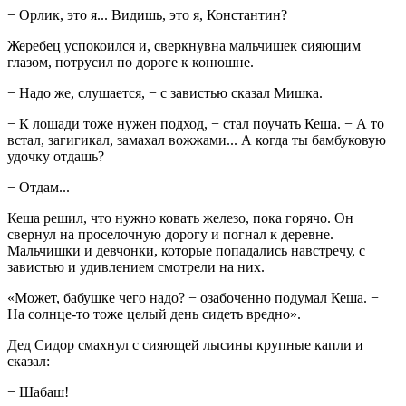
− Орлик, это я... Видишь, это я, Константин?
Жеребец успокоился и, сверкнувна мальчишек сияющим
глазом, потрусил по дороге к конюшне.
− Надо же, слушается, − с завистью сказал Мишка.
− К лошади тоже нужен подход, − стал поучать Кеша. − А то
встал, загигикал, замахал вожжами... А когда ты бамбуковую
удочку отдашь?
− Отдам...
Кеша решил, что нужно ковать железо, пока горячо. Он
свернул на проселочную дорогу и погнал к деревне.
Мальчишки и девчонки, которые попадались навстречу, с
завистью и удивлением смотрели на них.
«Может, бабушке чего надо? − озабоченно подумал Кеша. −
На солнце-то тоже целый день сидеть вредно».
Дед Сидор смахнул с сияющей лысины крупные капли и
сказал:
− Шабаш!