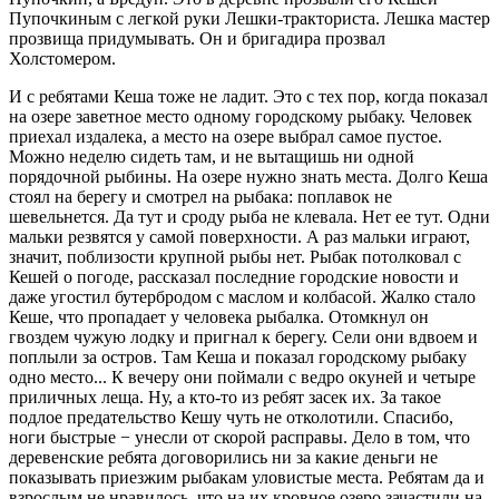
Пупочкиным с легкой руки Лешки-тракториста. Лешка мастер
прозвища придумывать. Он и бригадира прозвал
Холстомером.
И с ребятами Кеша тоже не ладит. Это с тех пор, когда показал
на озере заветное место одному городскому рыбаку. Человек
приехал издалека, а место на озере выбрал самое пустое.
Можно неделю сидеть там, и не вытащишь ни одной
порядочной рыбины. На озере нужно знать места. Долго Кеша
стоял на берегу и смотрел на рыбака: поплавок не
шевельнется. Да тут и сроду рыба не клевала. Нет ее тут. Одни
мальки резвятся у самой поверхности. А раз мальки играют,
значит, поблизости крупной рыбы нет. Рыбак потолковал с
Кешей о погоде, рассказал последние городские новости и
даже угостил бутербродом с маслом и колбасой. Жалко стало
Кеше, что пропадает у человека рыбалка. Отомкнул он
гвоздем чужую лодку и пригнал к берегу. Сели они вдвоем и
поплыли за остров. Там Кеша и показал городскому рыбаку
одно место... К вечеру они поймали с ведро окуней и четыре
приличных леща. Ну, а кто-то из ребят засек их. За такое
подлое предательство Кешу чуть не отколотили. Спасибо,
ноги быстрые − унесли от скорой расправы. Дело в том, что
деревенские ребята договорились ни за какие деньги не
показывать приезжим рыбакам уловистые места. Ребятам да и
взрослым не нравилось, что на их кровное озеро зачастили на