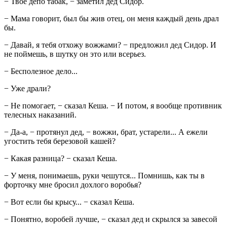
− Твое депо табак, − заметил дед Сидор.
− Мама говорит, был бы жив отец, он меня каждый день драл
бы.
− Давай, я тебя отхожу вожжами? − предложил дед Сидор. И
не поймешь, в шутку он это или всерьез.
− Бесполезное дело...
− Уже драли?
− Не помогает, − сказал Кеша. − И потом, я вообще противник
телесных наказаний.
− Да-а, − протянул дед, − вожжи, брат, устарели... А ежели
угостить тебя березовой кашей?
− Какая разница? − сказал Кеша.
− У меня, понимаешь, руки чешутся... Помнишь, как ты в
форточку мне бросил дохлого воробья?
− Вот если бы крысу... − сказал Кеша.
− Понятно, воробей лучше, − сказал дед и скрылся за завесой