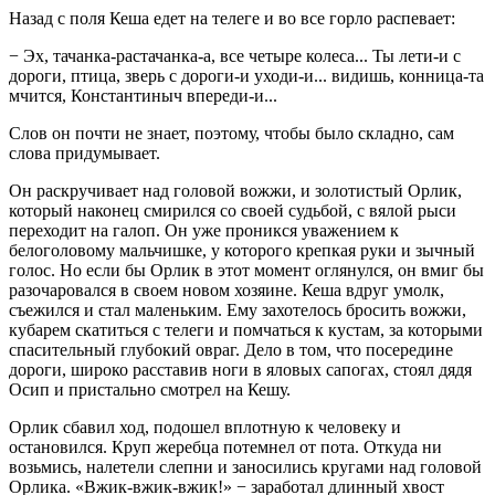
Назад с поля Кеша едет на телеге и во все горло распевает:
− Эх, тачанка-растачанка-а, все четыре колеса... Ты лети-и с
дороги, птица, зверь с дороги-и уходи-и... видишь, конница-та
мчится, Константиныч впереди-и...
Слов он почти не знает, поэтому, чтобы было складно, сам
слова придумывает.
Он раскручивает над головой вожжи, и золотистый Орлик,
который наконец смирился со своей судьбой, с вялой рыси
переходит на галоп. Он уже проникся уважением к
белоголовому мальчишке, у которого крепкая руки и зычный
голос. Но если бы Орлик в этот момент оглянулся, он вмиг бы
разочаровался в своем новом хозяине. Кеша вдруг умолк,
съежился и стал маленьким. Ему захотелось бросить вожжи,
кубарем скатиться с телеги и помчаться к кустам, за которыми
спасительный глубокий овраг. Дело в том, что посередине
дороги, широко расставив ноги в яловых сапогах, стоял дядя
Осип и пристально смотрел на Кешу.
Орлик сбавил ход, подошел вплотную к человеку и
остановился. Круп жеребца потемнел от пота. Откуда ни
возьмись, налетели слепни и заносились кругами над головой
Орлика. «Вжик-вжик-вжик!» − заработал длинный хвост