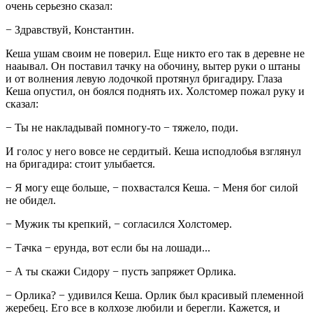
очень серьезно сказал:
− Здравствуй, Константин.
Кеша ушам своим не поверил. Еще никто его так в деревне не
нааывал. Он поставил тачку на обочину, вытер руки о штаны
и от волнения левую лодочкой протянул бригадиру. Глаза
Кеша опустил, он боялся поднять их. Холстомер пожал руку и
сказал:
− Ты не накладывай помногу-то − тяжело, поди.
И голос у него вовсе не сердитый. Кеша исподлобья взглянул
на бригадира: стоит улыбается.
− Я могу еще больше, − похвастался Кеша. − Меня бог силой
не обидел.
− Мужик ты крепкий, − согласился Холстомер.
− Тачка − ерунда, вот если бы на лошади...
− А ты скажи Сидору − пусть запряжет Орлика.
− Орлика? − удивился Кеша. Орлик был красивый племенной
жеребец. Его все в колхозе любили и берегли. Кажется, и