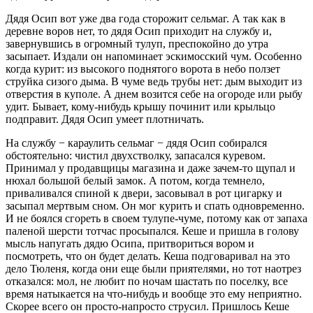
Дядя Осип вот уже два года сторожит сельмаг. А так как в
деревне воров нет, то дядя Осип приходит на службу и,
завернувшись в огромный тулуп, преспокойно до утра
засыпает. Издали он напоминает эскимосский чум. Особенно
когда курит: из высокого поднятого ворота в небо ползет
струйка сизого дыма. В чуме ведь трубы нет: дым выходит из
отверстия в куполе. А днем возится себе на огороде или рыбу
удит. Бывает, кому-нибудь крышу починит или крыльцо
подправит. Дядя Осип умеет плотничать.
На службу − караулить сельмаг − дядя Осип собирался
обстоятельно: чистил двухстволку, запасался куревом.
Принимал у продавщицы магазина и даже зачем-то щупал и
нюхал большой белый замок. А потом, когда темнело,
приваливался спиной к двери, засовывал в рот цигарку и
засыпал мертвым сном. Он мог курить и спать одновременно.
И не боялся сгореть в своем тулупе-чуме, потому как от запаха
паленой шерсти тотчас просыпался. Кеше и пришла в голову
мысль напугать дядю Осипа, притвориться вором и
посмотреть, что он будет делать. Кеша подговаривал на это
дело Тюленя, когда они еще были приятелями, но тот наотрез
отказался: мол, не любит по ночам шастать по поселку, все
время натыкается на что-нибудь и вообще это ему неприятно.
Скорее всего он просто-напросто струсил. Пришлось Кеше