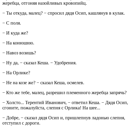
жеребца, отгоняя назойливых кровопийц.
− Ты откуда, малец? − спросил дядя Осип, кашлянув в кулак.
− С поля.
− И куда же?
− На конюшню.
− Навоз возишь?
− Ну да, − сказал Кеша. − Удобрения.
− На Орлике?
− Не на козе же? − сказал Кеша, осмелев.
− Кто же тебе, малец, разрешил племенного жеребца запрячь?
− Холсто... Терентий Иванович, − ответил Кеша. − Дядя Осип,
сгоните, пожалуйста, слепня с Орлика! На шее...
− Добре, − сказал дядя Осип и, пришлепнув ладонью слепня,
отступил с дороги.