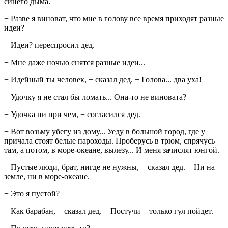
синего дыма.
− Разве я виноват, что мне в голову все время приходят разные
идеи?
− Идеи? переспросил дед.
− Мне даже ночью снятся разные идеи...
− Идейный ты человек, − сказал дед. − Голова... два уха!
− Удочку я не стал бы ломать... Она-то не виновата?
− Удочка ни при чем, − согласился дед.
− Вот возьму убегу из дому... Уеду в большой город, где у
причала стоят белые пароходы. Проберусь в трюм, спрячусь
там, а потом, в море-океане, вылезу... И меня зачислят юнгой.
− Пустые люди, брат, нигде не нужны, − сказал дед. − Ни на
земле, ни в море-океане.
− Это я пустой?
− Как барабан, − сказал дед. − Постучи − только гул пойдет.