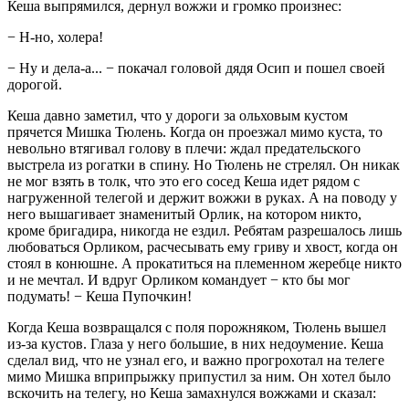
Кеша выпрямился, дернул вожжи и громко произнес:
− Н-но, холера!
− Ну и дела-а... − покачал головой дядя Осип и пошел своей
дорогой.
Кеша давно заметил, что у дороги за ольховым кустом
прячется Мишка Тюлень. Когда он проезжал мимо куста, то
невольно втягивал голову в плечи: ждал предательского
выстрела из рогатки в спину. Но Тюлень не стрелял. Он никак
не мог взять в толк, что это его сосед Кеша идет рядом с
нагруженной телегой и держит вожжи в руках. А на поводу у
него вышагивает знаменитый Орлик, на котором никто,
кроме бригадира, никогда не ездил. Ребятам разрешалось лишь
любоваться Орликом, расчесывать ему гриву и хвост, когда он
стоял в конюшне. А прокатиться на племенном жеребце никто
и не мечтал. И вдруг Орликом командует − кто бы мог
подумать! − Кеша Пупочкин!
Когда Кеша возвращался с поля порожняком, Тюлень вышел
из-за кустов. Глаза у него большие, в них недоумение. Кеша
сделал вид, что не узнал его, и важно прогрохотал на телеге
мимо Мишка вприпрыжку припустил за ним. Он хотел было
вскочить на телегу, но Кеша замахнулся вожжами и сказал: