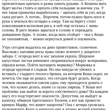
пронзительно кричать и разма хивать руками. А Кешина мать
будет молча стоять и щипать себя пальцами за кончик уха. У
нее такая привычка выработалась − щипать себя за ухо, когда
сына ругают. А потом... Впрочем, потом нужно брать ноги в
руки и мчаться без оглядки к озеру. Там на берегу стоит
покосившаяся колхозная рига, в ней еще осталась с зимы
солома. В риге можно зарыться в солому и переждать
домашнюю бурю. А позже, когда мать отойдет − она у Кеши
не злопамятная, − можно вернуться домой и поужинать.
Утро сегодня выдалось на диво приветливое, солнечное.
Высокая с каплями росы трава свежо зеленеет у дощатого
забора. С огорода веет в нос запахом укропа. Широкие
капустные листья начинают сворачиваться вокруг кочерыжки,
образуя кочан. Пойти вытащить морковку? Морковка в
огороде крупная и сладкая. Но она никуда не убежит, а
вставать с гладкого теплого бревна, на котором Кеша сидит, не
хочется. Он еще не решил, что сегодня будет делать. Когда
человек оказывается совсем один, ему приходится думать о
том, что нужно делать, иначе со скуки умрешь. У Кеши вот
проблема: как выйти за ворота собственного дома? На каждом
шагу его подстерегают опасности. Допустим, он выйдет за
калитку, обманув бдительного Тюленя, а вот как провести
кривую Марфу, что живет напротив? Она с вечера грозилась
подкараулить Кешу и напихать ему в штаны жгучей крапивы.