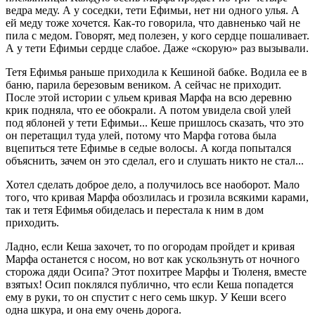
ведра меду. А у соседки, тети Ефимьи, нет ни одного улья. А
ей меду тоже хочется. Как-то говорила, что давненько чай не
пила с медом. Говорят, мед полезен, у кого сердце пошаливает.
А у тети Ефимьи сердце слабое. Даже «скорую» раз вызывали.
Тетя Ефимья раньше приходила к Кешиной бабке. Водила ее в
баню, парила березовым веником. А сейчас не приходит.
После этой истории с ульем кривая Марфа на всю деревню
крик подняла, что ее обокрали. А потом увидела свой улей
под яблоней у тети Ефимьи... Кеше пришлось сказать, что это
он перетащил туда улей, потому что Марфа готова была
вцепиться тете Ефимье в седые волосы. А когда попытался
объяснить, зачем он это сделал, его и слушать никто не стал...
Хотел сделать доброе дело, а получилось все наоборот. Мало
того, что кривая Марфа обозлилась и грозила всякими карами,
так и тетя Ефимья обиделась и перестала к ним в дом
приходить.
Ладно, если Кеша захочет, то по огородам пройдет и кривая
Марфа останется с носом, но вот как ускользнуть от ночного
сторожа дяди Осипа? Этот похитрее Марфы и Тюленя, вместе
взятых! Осип поклялся публично, что если Кеша попадется
ему в руки, то он спустит с него семь шкур. У Кеши всего
одна шкура, и она ему очень дорога.