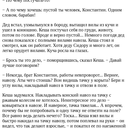
− По чему постучать-то?
− А по чему хочешь: пустой ты человек, Константин. Одним
словом, барабан!
Дед встал, ухмыльнулся в бороду, вытащил вилы из кучи и
ушел в конюшню. Кеша постучал себя по груди, животу,
потом по голове. Вроде и верно пустой... Немного погодя дед
снова показался с полными вилами навоза. Кеша стоял и
смотрел, как он работает. Хотя деду Сидору и много лет, он
легко орудует вилами. Куча росла на глазах.
− Брось ты это дело, − поморщившись, сказал Кеша. − Давай
лучше поговорим?
− Некогда, брат Константин, работы невпроворот... Вернее,
навозу. Аты чего стоишь? Вон видишь тачку у корыта? Бери н
углу вилы, накладывай навоз в тачку и отвози в поле.
Кеша задумался. Накладывать конский навоз на тачку с
ржавым колесом не хотелось. Неинтересное это дело −
ковыряться в навозе. И наверное, тачка тяжелая... А впрочем,
почему бы не попробовать и одну тачку не отвезти на поле?
Все равно ведь делать нечего? Тоска... Кеша взял вилы и
быстро накидал на тачку навозу, потом поплевал на руки − он
видел, что так делают взрослые, − и покатил ее по наезженной