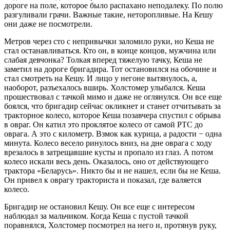
дороге на поле, которое было распахано неподалеку. По полю
разгуливали грачи. Важные такие, неторопливые. На Кешу
они даже не посмотрели.
Метров через сто с непривычки заломило руки, но Кеша не
стал останавливаться. Кто он, в конце концов, мужчина или
слабая девчонка? Толкая вперед тяжелую тачку, Кеша не
заметил на дороге бригадира. Тот остановился на обочине и
стал смотреть на Кешу. И лицо у негоне вытянулось, а,
наоборот, разъехалось вширь. Холстомер улыбался. Кеша
прошествовал с тачкой мимо и даже не оглянулся. Он все еще
боялся, что бригадир сейчас окликнет и станет отчитывать за
тракторное колесо, которое Кеша позавчера спустил с обрыва
в овраг. Он катил это проклятое колесо от самой РТС до
оврага. А это с километр. Взмок как курица, а радости − одна
минута. Колесо весело ринулось вниз, на дне оврага с ходу
врезалось в затрещавшие кусты и пропало из глаз. А потом
колесо искали весь день. Оказалось, оно от действующего
трактора «Беларусь». Никто бы и не нашел, если бы не Кеша.
Он привел к оврагу тракториста и показал, где валяется
колесо.
Бригадир не остановил Кешу. Он все еще с интересом
наблюдал за мальчиком. Когда Кеша с пустой тачкой
поравнялся, Холстомер посмотрел на него и, протянув руку,