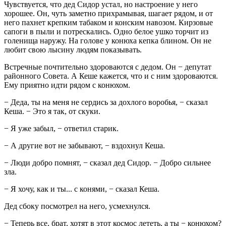
Чувствуется, что дед Сидор устал, но настроение у него
хорошее. Он, чуть заметно прихрамывая, шагает рядом, и от
него пахнет крепким табаком и конским навозом. Кирзовые
сапоги в пыли и потрескались. Одно белое ушко торчит из
голенища наружу. На голове у конюха кепка блином. Он не
любит свою лысину людям показывать.
Встречные почтительно здороваются с дедом. Он − депутат
районного Совета. А Кеше кажется, что и с ним здороваются.
Ему приятно идти рядом с конюхом.
− Деда, ты на меня не сердись за дохлого воробья, − сказал
Кеша. − Это я так, от скуки.
− Я уже забыл, − ответил старик.
− А другие вот не забывают, − вздохнул Кеша.
− Люди добро помнят, − сказал дед Сидор. − Добро сильнее
зла.
− Я хочу, как и ты... с конями, − сказал Кеша.
Дед сбоку посмотрел на него, усмехнулся.
− Теперь все, брат, хотят в этот космос лететь, а ты − конюхом?