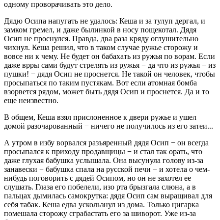
одному проворачивать это дело.
Дядю Осипа напугать не удалось: Кеша и за тулуп дергал, и
замком гремел, и даже былинкой в носу пощекотал. Дядя
Осип не проснулся. Правда, два раза кряду оглушительно
чихнул. Кеша решил, что в таком случае ружье сторожу и
вовсе ни к чему. Не будет он бабахать из ружья по ворам. Если
даже врры сами будут стрелять из ружья − да что из ружья − из
пушки! − дядя Осип не проснется. Не такой он человек, чтобы
просыпаться по таким пустякам. Вот если атомная бомба
взорвется рядом, может быть дядя Осип и проснется. Да и то
еще неизвестно.
В общем, Кеша взял прислоненное к двери ружье и ушел
домой разочарованный − ничего не получилось из его затеи...
А утром в избу ворвался разъяренный дядя Осип − он всегда
просыпался к приходу продавщицы − и стал так орать, что
даже глухая бабушка услышала. Она высунула голову из-за
занавески − бабушка спала на русской печи − и хотела о чем-
нибудь поговорить с дядей Осипом, но он не захотел ее
слушать. Глаза его побелели, изо рта брызгала слюна, а в
пальцах дымилась самокрутка: дядя Осип сам выращивал для
себя табак. Кеша едва ускользнул из дома. Только цигарка
помешала сторожу сграбастать его за шиворот. Уже из-за