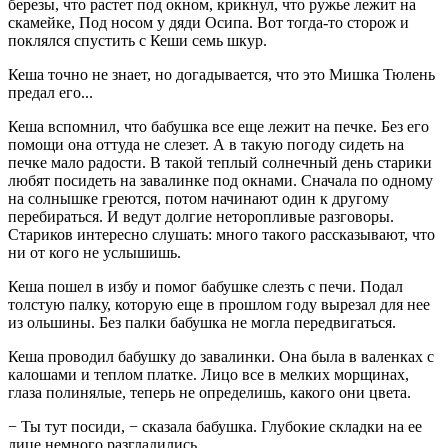
березы, что растет под окном, крикнул, что ружье лежит на
скамейке, Под носом у дяди Осипа. Вот тогда-то сторож и
поклялся спустить с Кеши семь шкур.
Кеша точно не знает, но догадывается, что это Мишка Тюлень
предал его...
Кеша вспомнил, что бабушка все еще лежит на печке. Без его
помощи она оттуда не слезет. А в такую погоду сидеть на
печке мало радости. В такой теплый солнечный день старики
любят посидеть на завалинке под окнами. Сначала по одному
на солнышке греются, потом начинают один к другому
перебираться. И ведут долгие неторопливые разговоры.
Стариков интересно слушать: много такого рассказывают, что
ни от кого не услышишь.
Кеша пошел в избу и помог бабушке слезть с печи. Подал
толстую палку, которую еще в прошлом году вырезал для нее
из ольшины. Без палки бабушка не могла передвигаться.
Кеша проводил бабушку до завалинки. Она была в валенках с
калошами и теплом платке. Лицо все в мелких морщинах,
глаза полинялые, теперь не определишь, какого они цвета.
− Ты тут посиди, − сказала бабушка. Глубокие складки на ее
лице немного разгладились.