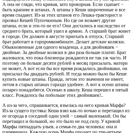
А она не гляди, что кривая, зато проворная. Если сцапает −
быть крапиве в штанах. А штаны у Кеши широченные и все
время спадают. Из-за этих штанов его Лешка-тракторист и
прозвал Кешей Пупочкиным. Но где он возьмет другие
штаны, если и эти-то не его? Они достались в наследство от
среднего брата, который ушел в армию. А старший брат живет
в городе. Он должен в августе приехать в отпуск. Старший
брат работает в горпромкомбинате. Делает детские коляски.
Обыкновенные для одного младенца, а для двойняшек −
двойные. За двойные коляски в два раза больше платят. Брат
жаловался, что пока близнецы рождаются не так уж часто. И
поэтому он больше десяти рублей в месяц присылать. матери
не может, А вот если бы все время рождались двойняшки, он
присылал бы двадцать рублей. И тогда можно было бы Кеше
купить новые штаны. Правда, летом это значения не имеет,
летом в старых штанах гораздо удобнее. А вот к осени штаны
позарез понадобятся. Осенью в школу. Кеша перешел в пятый
класс. Рождалось бы побольше этих двойняшек!..
А из-за чего, спрашивается, взъелась на него кривая Марфа?
Из-за сущего пустяка: Кеша взял как-то ночью и перетащил из
ее огорода в соседний один улей − самый маленький. Он бы
перетащил и большой, но это было не под силу. У кривой
Марфы пятнадцать ульев, а семья-то два человека: она и
племянница. Каждую осень Марфа продает по три-четыре