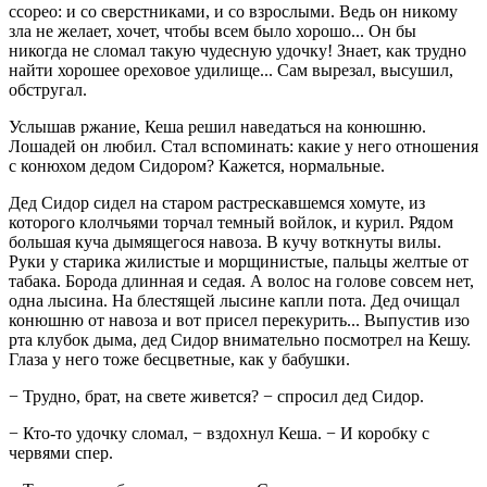
ссорео: и со сверстниками, и со взрослыми. Ведь он никому
зла не желает, хочет, чтобы всем было хорошо... Он бы
никогда не сломал такую чудесную удочку! Знает, как трудно
найти хорошее ореховое удилище... Сам вырезал, высушил,
обстругал.
Услышав ржание, Кеша решил наведаться на конюшню.
Лошадей он любил. Стал вспоминать: какие у него отношения
с конюхом дедом Сидором? Кажется, нормальные.
Дед Сидор сидел на старом растрескавшемся хомуте, из
которого клолчьями торчал темный войлок, и курил. Рядом
большая куча дымящегося навоза. В кучу воткнуты вилы.
Руки у старика жилистые и морщинистые, пальцы желтые от
табака. Борода длинная и седая. А волос на голове совсем нет,
одна лысина. На блестящей лысине капли пота. Дед очищал
конюшню от навоза и вот присел перекурить... Выпустив изо
рта клубок дыма, дед Сидор внимательно посмотрел на Кешу.
Глаза у него тоже бесцветные, как у бабушки.
− Трудно, брат, на свете живется? − спросил дед Сидор.
− Кто-то удочку сломал, − вздохнул Кеша. − И коробку с
червями спер.