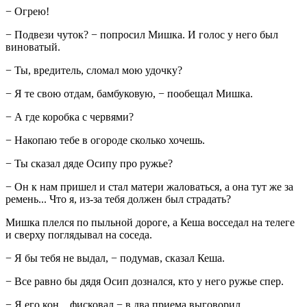
− Огрею!
− Подвези чуток? − попросил Мишка. И голос у него был
виноватый.
− Ты, вредитель, сломал мою удочку?
− Я те свою отдам, бамбуковую, − пообещал Мишка.
− А где коробка с червями?
− Накопаю тебе в огороде сколько хочешь.
− Ты сказал дяде Осипу про ружье?
− Он к нам пришел и стал матери жаловаться, а она тут же за
ремень... Что я, из-за тебя должен был страдать?
Мишка плелся по пыльной дороге, а Кеша восседал на телеге
и сверху поглядывал на соседа.
− Я бы тебя не выдал, − подумав, сказал Кеша.
− Все равно бы дядя Осип дознался, кто у него ружье спер.
− Я его кон... фисковал,− в два приема выговорил