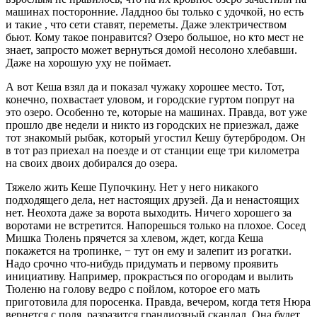
машинах посторонние. Ладдноо бы только с удочкой, но есть
и такие , что сети ставят, переметы. Даже электричеством
бьют. Кому такое понравится? Озеро большое, но кто мест не
знает, запросто может вернуться домой несолоно хлебавши.
Даже на хорошую уху не поймает.
А вот Кеша взял да и показал чужаку хорошее место. Тот,
конечно, похвастает уловом, и городские гуртом попрут на
это озеро. Особенно те, которые на машинах. Правда, вот уже
прошло две недели и никто из городских не приезжал, даже
тот знакомый рыбак, который угостил Кешу бутербродом. Он
в тот раз приехал на поезде и от станции еще три километра
на своих двоих добирался до озера.
Тяжело жить Кеше Пупочкину. Нет у него никакого
подходящего дела, нет настоящих друзей. Да и ненастоящих
нет. Неохота даже за ворота выходить. Ничего хорошего за
воротами не встретится. Напорешься только на плохое. Сосед
Мишка Тюлень прячется за хлевом, ждет, когда Кеша
покажется на тропинке, − тут он ему и залепит из рогатки.
Надо срочно что-нибудь придумать и первому проявить
инициативу. Например, прокрасться по огородам и вылить
Тюленю на голову ведро с пойлом, которое его мать
приготовила для поросенка. Правда, вечером, когда тетя Нюра
вернется с поля, разразится грандиозный скандал. Она будет