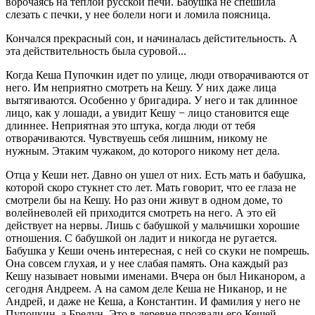
ворочаясь на теплой русской печи. Бабушка не спешила
слезать с печки, у нее болели ноги и ломила поясница.
Кончался прекрасный сон, и начиналась дейстительность. А
эта действительность была суровой...
Когда Кеша Пупочкин идет по улице, люди отворачиваются от
него. Им неприятно смотреть на Кешу. У них даже лица
вытягиваются. Особенно у бригадира. У него и так длинное
лицо, как у лошади, а увидит Кешу − лицо становится еще
длиннее. Неприятная это штука, когда люди от тебя
отворачиваются. Чувствуешь себя лишним, никому не
нужным. Этаким чужаком, до которого никому нет дела.
Отца у Кеши нет. Давно он ушел от них. Есть мать и бабушка,
которой скоро стукнет сто лет. Мать говорит, что ее глаза не
смотрели бы на Кешу. Но раз они живут в одном доме, то
волейневолей ей приходится смотреть на него. А это ей
действует на нервы. Лишь с бабушкой у мальчишки хорошие
отношения. С бабушкой он ладит и никогда не ругается.
Бабушка у Кеши очень интересная, с ней со скуки не помрешь.
Она совсем глухая, и у нее слабая память. Она каждый раз
Кешу называет новыми именами. Вчера он был Никанором, а
сегодня Андреем. А на самом деле Кеша не Никанор, и не
Андрей, и даже не Кеша, а Константин. И фамилия у него не
Пупочкин, а Бредун. Это в деревне прозвали его Кешей