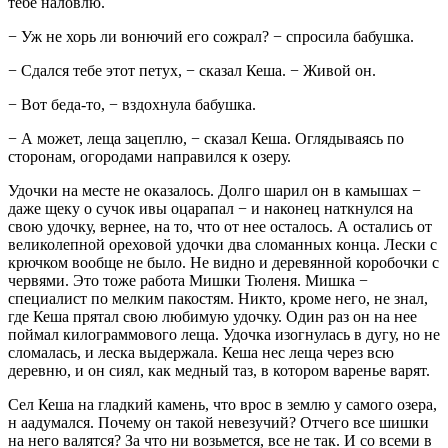
тебе наловлю.
− Уж не хорь ли вонючий его сожрал? − спросила бабушка.
− Сдался тебе этот петух, − сказал Кеша. − Живой он.
− Вот беда-то, − вздохнула бабушка.
− А может, леща зацеплю, − сказал Кеша. Оглядываясь по
сторонам, огородами направился к озеру.
Удочки на месте не оказалось. Долго шарил он в камышах −
даже щеку о сучок ивы оцарапал − и наконец наткнулся на
свою удочку, вернее, на то, что от нее осталось. А остались от
великолепной ореховой удочки два сломанных конца. Лески с
крючком вообще не было. Не видно и деревянной коробочки с
червями. Это тоже работа Мишки Тюленя. Мишка −
специалист по мелким пакостям. Никто, кроме него, не знал,
где Кеша прятал свою любимую удочку. Один раз он на нее
поймал килограммового леща. Удочка изогнулась в дугу, но не
сломалась, и леска выдержала. Кеша нес леща через всю
деревню, и он сиял, как медный таз, в котором варенье варят.
Сел Кеша на гладкий камень, что врос в землю у самого озера,
н аадумался. Почему он такой невезучий? Отчего все шишки
на него валятся? За что ни возьмется, все не так. И со всеми в