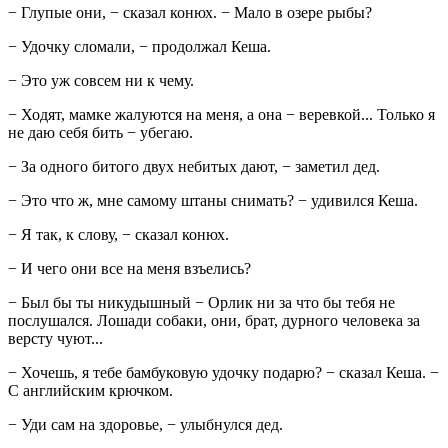
− Глупые они, − сказал конюх. − Мало в озере рыбы?
− Удочку сломали, − продолжал Кеша.
− Это уж совсем ни к чему.
− Ходят, мамке жалуются на меня, а она − веревкой... Только я
не даю себя бить − убегаю.
− За одного битого двух небитых дают, − заметил дед.
− Это что ж, мне самому штаны снимать? − удивился Кеша.
− Я так, к слову, − сказал конюх.
− И чего они все на меня взъелись?
− Был бы ты никудышный − Орлик ни за что бы тебя не
послушался. Лошади собаки, они, брат, дурного человека за
версту чуют...
− Хочешь, я тебе бамбуковую удочку подарю? − сказал Кеша. −
С английским крючком.
− Уди сам на здоровье, − улыбнулся дед.