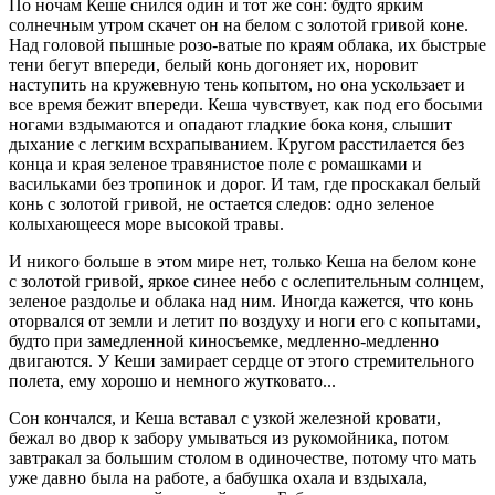
По ночам Кеше снился один и тот же сон: будто ярким
солнечным утром скачет он на белом с золотой гривой коне.
Над головой пышные розо-ватые по краям облака, их быстрые
тени бегут впереди, белый конь догоняет их, норовит
наступить на кружевную тень копытом, но она ускользает и
все время бежит впереди. Кеша чувствует, как под его босыми
ногами вздымаются и опадают гладкие бока коня, слышит
дыхание с легким всхрапыванием. Кругом расстилается без
конца и края зеленое травянистое поле с ромашками и
васильками без тропинок и дорог. И там, где проскакал белый
конь с золотой гривой, не остается следов: одно зеленое
колыхающееся море высокой травы.
И никого больше в этом мире нет, только Кеша на белом коне
с золотой гривой, яркое синее небо с ослепительным солнцем,
зеленое раздолье и облака над ним. Иногда кажется, что конь
оторвался от земли и летит по воздуху и ноги его с копытами,
будто при замедленной киносъемке, медленно-медленно
двигаются. У Кеши замирает сердце от этого стремительного
полета, ему хорошо и немного жутковато...
Сон кончался, и Кеша вставал с узкой железной кровати,
бежал во двор к забору умываться из рукомойника, потом
завтракал за большим столом в одиночестве, потому что мать
уже давно была на работе, а бабушка охала и вздыхала,