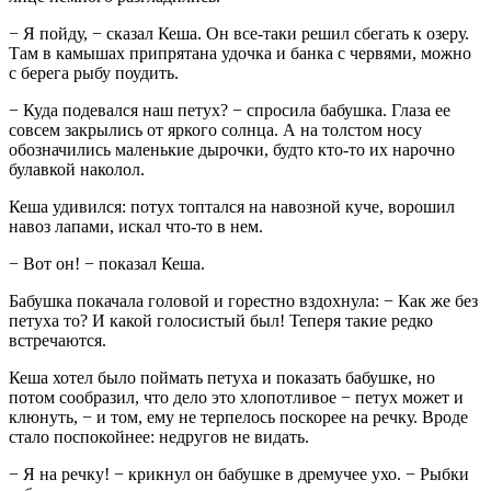
− Я пойду, − сказал Кеша. Он все-таки решил сбегать к озеру.
Там в камышах припрятана удочка и банка с червями, можно
с берега рыбу поудить.
− Куда подевался наш петух? − спросила бабушка. Глаза ее
совсем закрылись от яркого солнца. А на толстом носу
обозначились маленькие дырочки, будто кто-то их нарочно
булавкой наколол.
Кеша удивился: потух топтался на навозной куче, ворошил
навоз лапами, искал что-то в нем.
− Вот он! − показал Кеша.
Бабушка покачала головой и горестно вздохнула: − Как же без
петуха то? И какой голосистый был! Теперя такие редко
встречаются.
Кеша хотел было поймать петуха и показать бабушке, но
потом сообразил, что дело это хлопотливое − петух может и
клюнуть, − и том, ему не терпелось поскорее на речку. Вроде
стало поспокойнее: недругов не видать.
− Я на речку! − крикнул он бабушке в дремучее ухо. − Рыбки