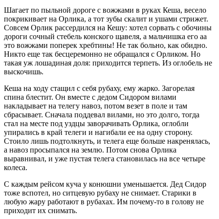
Шагает по пыльной дороге с вожжами в руках Кеша, весело
покрикивает на Орлика, а тот зубы скалит и ушами стрижет.
Совсем Орлик рассердился на Кешу: хотел сорвать с обочины
дороги сочный стебель конского щавеля, а мальчишка его аа
это вожжами поперек хребтины! Не так больно, как обидно.
Никто еще так бесцеремонно не обращался с Орликом. Но
такая уж лошадиная доля: приходится терпеть. Из оглобель не
выскочишь.
Кеша на ходу стащил с себя рубаху, ему жарко. Загорелая
спина блестит. Он вместе с дедом Сидором вилами
накладывает на телегу навоз, потом везет в поле и там
сбрасывает. Сначала поддевал вилами, но это долго, тогда
стал на месте под уздцы заворачивать Орлика, оглобли
упирались в край телеги и нагибали ее на одну сторону.
Стоило лишь подтолкнуть, и телега еще больше накренялась,
а навоз просыпался на землю. Потом снова Орлика
выравнивал, и уже пустая телега становилась на все четыре
колеса.
С каждым рейсом куча у конюшни уменьшается. Дед Сидор
тоже вспотел, но ситцевую рубаху не снимает. Старики в
любую жару работают в рубахах. Им почему-то в голову не
приходит их снимать.