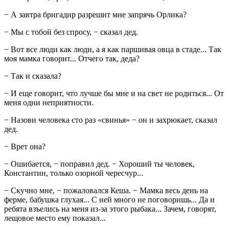
− А завтра бригадир разрешит мне запрячь Орлика?
− Мы с тобой без спросу, − сказал дед.
− Вот все люди как люди, а я как паршивая овца в стаде... Так
моя мамка говорит... Отчего так, деда?
− Так и сказала?
− И еще говорит, что лучше бы мне и на свет не родиться... От
меня одни неприятности.
− Назови человека сто раз «свинья» − он и захрюкает, сказал
дед.
− Врет она?
− Ошибается, − поправил дед. − Хороший ты человек,
Константин, только озорной чересчур...
− Скучно мне, − пожаловался Кеша. − Мамка весь день на
ферме, бабушка глухая... С ней много не поговоришь... Да и
ребята взъелись на меня из-за этого рыбака... Зачем, говорят,
лещовое место ему показал...