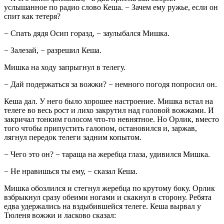
услышанное по радио слово Кеша. − Зачем ему ружье, если он
спит как тетеря?
− Спать дядя Осип горазд, − заулыбался Мишка.
− Залезай, − разрешил Кеша.
Мишка на ходу запрыгнул в телегу.
− Дай подержаться за вожжи? − немного погодя попросил он.
Кеша дал. У него было хорошее настроение. Мишка встал на
телеге во весь рост и лихо закрутил над головой вожжами. И
закричал тонким голосом что-то невнятное. Но Орлик, вместо
того чтобы припустить галопом, остановился и, заржав,
лягнул передок телеги задним копытом.
− Чего это он? − тараща на жеребца глаза, удивился Мишка.
− Не нравишься ты ему, − сказал Кеша.
Мишка обозлился и стегнул жеребца по крутому боку. Орлик
взбрыкнул сразу обеими ногами и скакнул в сторону. Ребята
едва удержались на вздыбившейся телеге. Кеша вырвал у
Тюленя вожжи и ласково сказал: