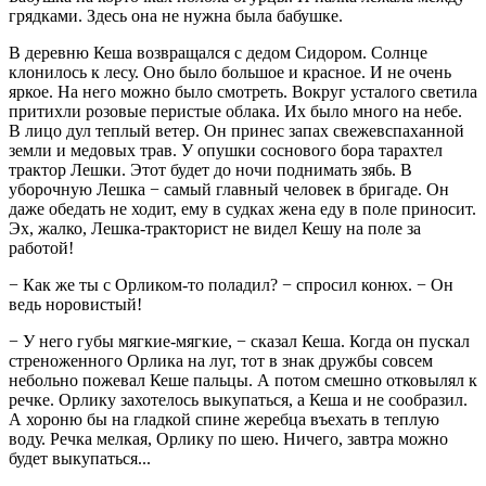
грядками. Здесь она не нужна была бабушке.
В деревню Кеша возвращался с дедом Сидором. Солнце
клонилось к лесу. Оно было большое и красное. И не очень
яркое. На него можно было смотреть. Вокруг усталого светила
притихли розовые перистые облака. Их было много на небе.
В лицо дул теплый ветер. Он принес запах свежевспаханной
земли и медовых трав. У опушки соснового бора тарахтел
трактор Лешки. Этот будет до ночи поднимать зябь. В
уборочную Лешка − самый главный человек в бригаде. Он
даже обедать не ходит, ему в судках жена еду в поле приносит.
Эх, жалко, Лешка-тракторист не видел Кешу на поле за
работой!
− Как же ты с Орликом-то поладил? − спросил конюх. − Он
ведь норовистый!
− У него губы мягкие-мягкие, − сказал Кеша. Когда он пускал
стреноженного Орлика на луг, тот в знак дружбы совсем
небольно пожевал Кеше пальцы. А потом смешно отковылял к
речке. Орлику захотелось выкупаться, а Кеша и не сообразил.
А хороню бы на гладкой спине жеребца въехать в теплую
воду. Речка мелкая, Орлику по шею. Ничего, завтра можно
будет выкупаться...