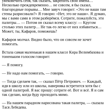
увековечить себя, так сказать, закрепить свои имена…
Несколько преждевременно… не совсем, я бы сказал,
благородные порывы… Мне завуч говорит: «Это не ваши там
стены разрисовали?» Я говорю: «Нет, это не наши». Я думаю,
мы с вами сами в этом разберёмся. Сотрите, пожалуйста, эти
палитры… — Потом он сказал всему классу: — Кругом
столько этих палитр… Не так-то легко от них избавиться…
Может, ты, Кафаров, поможешь?
Кафаров молчал. Видно было, что он совсем не хочет
помогать.
Встала самая маленькая в нашем классе Кира Велимбахова и
тоненьким голосом говорит:
— Я помогу.
— Не надо нам помогать, — говорю.
— Тогда сделаем так, — сказал Пётр Петрович. — Каждый,
идя в школу или из школы, наверняка встретится хотя бы с
одной палитрой. Я вас прошу: сотрите её. Вот и всё. Я и сам
так сделаю, когда буду проходить мимо.
— На нашем парадном нарисована такая палитра, — сказала
Тася Лебедева.