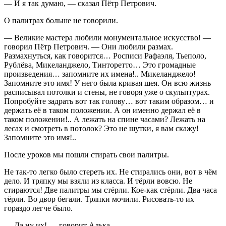
— И я так думаю, — сказал Пётр Петрович.
О палитрах больше не говорили.
— Великие мастера любили монументальное искусство! —
говорил Пётр Петрович. — Они любили размах.
Размахнуться, как говорится… Росписи Рафаэля, Тьеполо,
Рублёва, Микеланджело, Тинторетто… Это громадные
произведения… запомните их имена!.. Микеланджело!
Запомните это имя! У него была кривая шея. Он всю жизнь
расписывал потолки и стены, не говоря уже о скульптурах.
Попробуйте задрать вот так голову… вот таким образом… и
держать её в таком положении. А он именно держал её в
таком положении!.. А лежать на спине часами? Лежать на
лесах и смотреть в потолок? Это не шутки, я вам скажу!
Запомните это имя!..
После уроков мы пошли стирать свои палитры.
Не так-то легко было стереть их. Не стирались они, вот в чём
дело. И тряпку мы взяли из класса. И тёрли вовсю. Не
стираются! Две палитры мы стёрли. Кое-как стёрли. Два часа
тёрли. Во двор бегали. Тряпки мочили. Рисовать-то их
гораздо легче было.
— Да ну их! — говорит Алька.