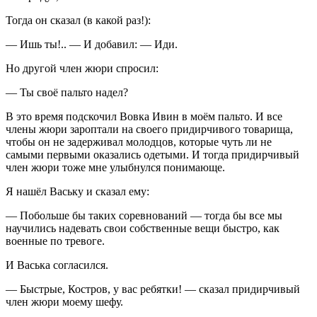
Тогда он сказал (в какой раз!):
— Ишь ты!.. — И добавил: — Иди.
Но другой член жюри спросил:
— Ты своё пальто надел?
В это время подскочил Вовка Ивин в моём пальто. И все
члены жюри зароптали на своего придирчивого товарища,
чтобы он не задерживал молодцов, которые чуть ли не
самыми первыми оказались одетыми. И тогда придирчивый
член жюри тоже мне улыбнулся понимающе.
Я нашёл Ваську и сказал ему:
— Побольше бы таких соревнований — тогда бы все мы
научились надевать свои собственные вещи быстро, как
военные по тревоге.
И Васька согласился.
— Быстрые, Костров, у вас ребятки! — сказал придирчивый
член жюри моему шефу.