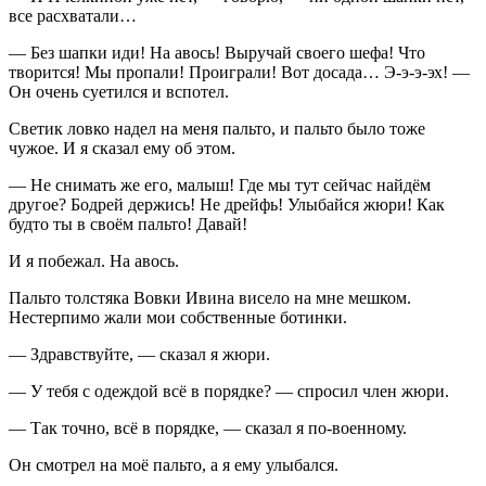
все расхватали…
— Без шапки иди! На авось! Выручай своего шефа! Что
творится! Мы пропали! Проиграли! Вот досада… Э-э-э-эх! —
Он очень суетился и вспотел.
Светик ловко надел на меня пальто, и пальто было тоже
чужое. И я сказал ему об этом.
— Не снимать же его, малыш! Где мы тут сейчас найдём
другое? Бодрей держись! Не дрейфь! Улыбайся жюри! Как
будто ты в своём пальто! Давай!
И я побежал. На авось.
Пальто толстяка Вовки Ивина висело на мне мешком.
Нестерпимо жали мои собственные ботинки.
— Здравствуйте, — сказал я жюри.
— У тебя с одеждой всё в порядке? — спросил член жюри.
— Так точно, всё в порядке, — сказал я по-военному.
Он смотрел на моё пальто, а я ему улыбался.