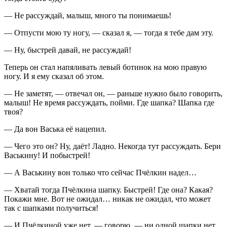
— Не рассуждай, малыш, много ты понимаешь!
— Отпусти мою ту ногу, — сказал я, — тогда я тебе дам эту.
— Ну, быстрей давай, не рассуждай!
Теперь он стал напяливать левый ботинок на мою правую
ногу. И я ему сказал об этом.
— Не заметят, — отвечал он, — раньше нужно было говорить,
малыш! Не время рассуждать, пойми. Где шапка? Шапка где
твоя?
— Да вон Васька её нацепил.
— Чего это он? Ну, даёт! Ладно. Некогда тут рассуждать. Бери
Васькину! И побыстрей!
— А Васькину вон только что сейчас Пчёлкин надел…
— Хватай тогда Пчёлкина шапку. Быстрей! Где она? Какая?
Покажи мне. Вот не ожидал… никак не ожидал, что может
так с шапками получиться!
— И Пчёлкиной уже нет, — говорю, — ни одной шапки нет,