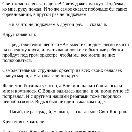
Светик застеснялся, надо же! Слезу даже смахнул. Подбежал
ко мне, руку пожал. И то же самое сказал: побольше бы таких
соревнований, в другой раз не подкачаем.
— Ни за что не подкачаем в другой раз, — сказал я.
Вдруг объявили:
— Представителям шестого «А» вместе с подшефными выйти
на середину круга, и пусть ваши ловкие и быстрые ребятки
пройдут под гром оркестра, чтобы мы все могли на них
полюбоваться.
Самодеятельный струнный оркестр из всех своих балалаек
грянул марш, а мы зашагали по кругу.
Жали мои ботинки ужасно, а Вовкино пальто болталось на
мне и крутилось. С Вовки валилась шапка, и он поминутно её
поправлял. И с другими нашими ребятами тоже творилось
невообразимое. Ведь я был не один в жалком виде.
— Шагай, не рассуждай, малыш, — сказал мне Свет Костров.
Кругом все хохотали.
И тогда мы с Вовкой засмеялись со всеми вместе.