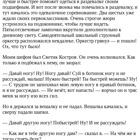
лучше и быстрее поможет одеться в раздевалке своим
подшефным. И вот после звонка мы помчались в раздевалку, и
тут началось это одевалочное соревнование. Два шестых уже
ждали своих первоклассников. Очень строгое жюри
устроилось на подоконнике, чтобы лучше видеть.
Пятьсотсвечовые лампочки вкрутили дополнительно к
дневному свету. Самодеятельный школьный струнный
оркестр расположился невдалеке. Оркестр грянул — и пошло!
Ох, что тут было!
Моим шефом был Светик Костров. Он очень волновался. Как
только я подбежал к нему, он заорал:
— Давай ногу! Ну! Ногу давай! Суй в ботинок ногу и не
рассуждай, малыш! Нужно быстрей! Ты быстрей можешь? Ну!
— С трудом он запихивал мою левую ногу в правый ботинок,
и я не рассуждал. — Не везёт, вот напасть! — ворчал он и тряс
меня за ногу изо всех сил.
Но я держался за вешалку и не падал. Вешалка качалась, и
сверху падали шапки.
— Давай другую ногу! Побыстрей! Ну! И не рассуждать!
— Как же я тебе другую ногу дам? — сказал я. — На чём же я
тогда стоять буду?