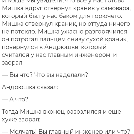
И когда мы увидели, что все у нас готово,
Мишка вдруг отвернул краник у самовара,
который был у нас баком для горючего.
Мишка отвернул краник, но оттуда ничего
не потекло. Мишка ужасно разгорячился,
он потрогал пальцем снизу сухой краник,
повернулся к Андрюшке, который
считался у нас главным инженером, и
заорал:
— Вы что? Что вы наделали?
Андрюшка сказал:
— А что?
Тогда Мишка вконец разозлился и еще
хуже заорал:
— Молчать! Вы главный инженер или что?