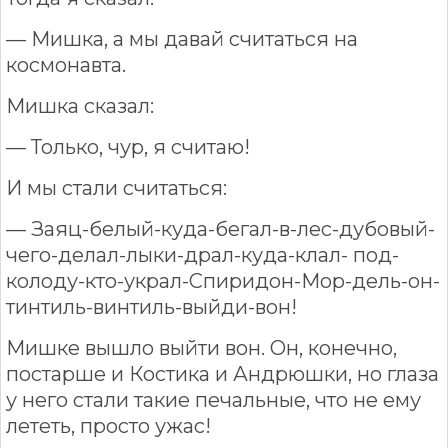
— Мишка, а мы давай считаться на
космонавта.
Мишка сказал:
— Только, чур, я считаю!
И мы стали считаться:
— Заяц-белый-куда-бегал-в-лес-дубовый-
чего-делал-лыки-драл-куда-клал- под-
колоду-кто-украл-Спиридон-Мор-дель-он-
тинтиль-винтиль-выйди-вон!
Мишке вышло выйти вон. Он, конечно,
постарше и Костика и Андрюшки, но глаза
у него стали такие печальные, что не ему
лететь, просто ужас!