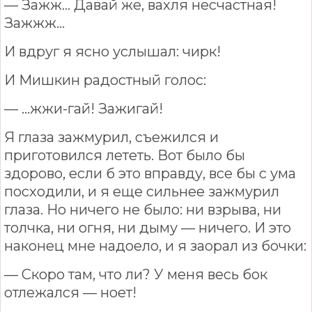
— Зажж... Давай же, вахля несчастная!
Зажжж...
И вдруг я ясно услышал: чирк!
И Мишкин радостный голос:
— ...жжи-гай! Зажигай!
Я глаза зажмурил, съежился и
приготовился лететь. Вот было бы
здорово, если б это вправду, все бы с ума
посходили, и я еще сильнее зажмурил
глаза. Но ничего не было: ни взрыва, ни
толчка, ни огня, ни дыму — ничего. И это
наконец мне надоело, и я заорал из бочки:
— Скоро там, что ли? У меня весь бок
отлежался — ноет!