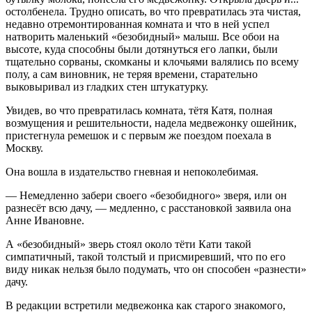
остолбенела. Трудно описать, во что превратилась эта чистая,
недавно отремонтированная комната и что в ней успел
натворить маленький «безобидный» малыш. Все обои на
высоте, куда способны были дотянуться его лапки, были
тщательно сорваны, скомканы и клочьями валялись по всему
полу, а сам виновник, не теряя времени, старательно
выковыривал из гладких стен штукатурку.
Увидев, во что превратилась комната, тётя Катя, полная
возмущения и решительности, надела медвежонку ошейник,
пристегнула ремешок и с первым же поездом поехала в
Москву.
Она вошла в издательство гневная и непоколебимая.
— Немедленно забери своего «безобидного» зверя, или он
разнесёт всю дачу, — медленно, с расстановкой заявила она
Анне Ивановне.
А «безобидный» зверь стоял около тёти Кати такой
симпатичный, такой толстый и присмиревший, что по его
виду никак нельзя было подумать, что он способен «разнести»
дачу.
В редакции встретили медвежонка как старого знакомого,