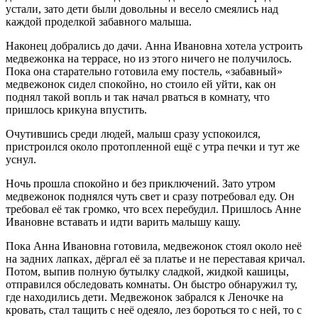
устали, зато дети были довольны и весело смеялись над
каждой проделкой забавного малыша.
Наконец добрались до дачи. Анна Ивановна хотела устроить
медвежонка на террасе, но из этого ничего не получилось.
Пока она старательно готовила ему постель, «забавный»
медвежонок сидел спокойно, но стоило ей уйти, как он
поднял такой вопль и так начал рваться в комнату, что
пришлось крикуна впустить.
Очутившись среди людей, малыш сразу успокоился,
пристроился около протопленной ещё с утра печки и тут же
уснул.
Ночь прошла спокойно и без приключений. Зато утром
медвежонок поднялся чуть свет и сразу потребовал еду. Он
требовал её так громко, что всех перебудил. Пришлось Анне
Ивановне вставать и идти варить малышу кашу.
Пока Анна Ивановна готовила, медвежонок стоял около неё
на задних лапках, дёргал её за платье и не переставая кричал.
Потом, выпив полную бутылку сладкой, жидкой кашицы,
отправился обследовать комнаты. Он быстро обнаружил ту,
где находились дети. Медвежонок забрался к Леночке на
кровать, стал тащить с неё одеяло, лез бороться то с ней, то с