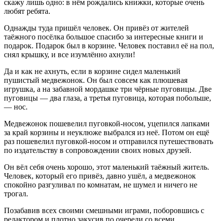
скажу лишь одно: в нём рождались книжки, которые очень
любят ребята.
Однажды туда пришёл человек. Он привёз от жителей
таёжного посёлка большое спасибо за интересные книги и
подарок. Подарок был в корзине. Человек поставил её на пол,
снял крышку, и все изумлённо ахнули!
Да и как не ахнуть, если в корзине сидел маленький
пушистый медвежонок. Он был совсем как плюшевая
игрушка, а на забавной мордашке три чёрные пуговицы. Две
пуговицы — два глаза, а третья пуговица, которая побольше,
— нос.
Медвежонок пошевелил пуговкой-носом, уцепился лапками
за край корзины и неуклюже выбрался из неё. Потом он ещё
раз пошевелил пуговкой-носом и отправился путешествовать
по издательству в сопровождении своих новых друзей.
Он вёл себя очень хорошо, этот маленький таёжный житель.
Человек, который его привёз, давно ушёл, а медвежонок
спокойно разгуливал по комнатам, не шумел и ничего не
трогал.
Позабавив всех своими смешными играми, поборовшись с
редактором и плотно закусив по очереди со всеми