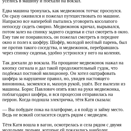
уселись в машину и поехали на вокзал.
Едва машина тронулась, как медвежонок тотчас проснулся.
Он сразу оживился и пожелал путешествовать по машине.
Напрасно все наперебой пытались уговорить косолапого
непоседу сидеть смирно. Медвежонок кричал, вырывался,
потом залез на спинку заднего сиденья и стал смотреть в окно.
Ему там не понравилось, он пожелал смотреть в переднее
окно и полез к шофёру. Шофёр, молодой весёлый парень, был
не против такого соседства, и медвежонок, перебравшись
через спинку сиденья, удобно устроился у него на коленях.
Так доехали до вокзала. На прощание медвежонок нажал на
кнопку сигнала и дал такой продолжительный гудок, что
подбежал постовой милиционер. Он хотел оштрафовать
шофёра за нарушение правил, но, увидев настоящего
виновника, засмеялся и, махнув рукой, ушёл. Все вылезли из
машины. Борис Павлович опять взял на руки медвежонка,
поблагодарил шофёра, и вся процессия отправилась на
перрон. Когда подошла электричка, тётя Катя сказала:
— Вы побудьте пока на платформе, а я пойду и займу место.
Ведь не всякий согласится сидеть рядом с медведем.
Тётя Катя вошла в вагон, осмотрелась и села рядом с двумя
молодыми людьми, которые ей показались наиболее