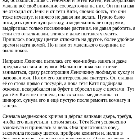
же, оставшись лишь с Леночкой и тётей Катей, непоседливый
малыш всё своё внимание сосредоточил на них. Он ни на шаг
не отходил от Лены и от тёти Кати, словно боясь, что они
тоже исчезнут, и ничего не давал им делать. Нужно было
посадить цветочную рассаду, а медвежонок лез под руки,
выдёргивал только посаженные растения, не давал работать, а
если его отталкивали, злился и даже пытался укусить.
Пришлось посадку цветов отложить на другое, более удобное
время и идти домой. Но и там от маленького озорника не
было покоя.
Напрасно Леночка пыталась его чем-нибудь занять и даже
предлагала свои игрушки. Малыш не пожелал с ними
заниматься, сразу распотрошил Леночкину любимую куклу и
разорвал мяч. Потом его заинтересовала скатерть. Он стащил
её со стола прямо с посудой, а пока тётя Катя подбирала
осколки, вскарабкался на буфет и сбросил вазу с цветами. Тут
уж тётя Катя не стерпела, она схватила медвежонка за
шиворот, сунула его в ещё пустую после ремонта комнату и
заперла.
Сначала медвежонок кричал и дёргал лапками дверь, требуя,
чтобы его выпустили, потом затих. Тётя Катя успокоенно
вздохнула и принялась за дела. Она приготовила обед,
закончила посадку цветов, прибрала комнаты и, налив в
бутылку молока, понесла его медвежонку. Открыла дверь и...