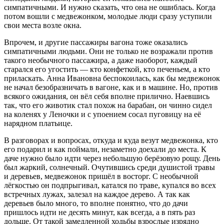
симпатичными. И нужно сказать, что она не ошиблась. Когда
потом вошли с медвежонком, молодые люди сразу уступили
свои места возле окна.
Впрочем, и другие пассажиры вагона тоже оказались
симпатичными людьми. Они не только не возражали против
такого необычного пассажира, а даже наоборот, каждый
старался его угостить — кто конфеткой, кто печеньем, а кто
приласкать. Анна Ивановна беспокоилась, как бы медвежонок
не начал безобразничать в вагоне, как и в машине. Но, против
всякого ожидания, он вёл себя вполне прилично. Наевшись
так, что его животик стал похож на барабан, он чинно сидел
на коленях у Леночки и с упоением сосал пуговицу на её
нарядном платьице.
В разговорах и вопросах, откуда и куда везут медвежонка, кто
его подарил и как поймали, незаметно доехали до места. К
даче нужно было идти через небольшую берёзовую рощу. День
был жаркий, солнечный. Очутившись среди душистой травы
и деревьев, медвежонок пришёл в восторг. С необычной
лёгкостью он подпрыгивал, катался по траве, купался во всех
встречных лужах, залезал на каждое дерево. А так как
деревьев было много, то вполне понятно, что до дачи
пришлось идти не десять минут, как всегда, а в пять раз
дольше. От такой замедленной ходьбы взрослые изрядно