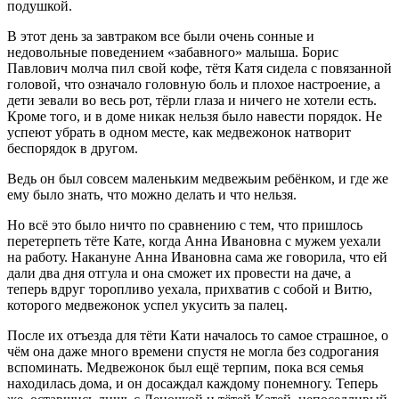
подушкой.
В этот день за завтраком все были очень сонные и
недовольные поведением «забавного» малыша. Борис
Павлович молча пил свой кофе, тётя Катя сидела с повязанной
головой, что означало головную боль и плохое настроение, а
дети зевали во весь рот, тёрли глаза и ничего не хотели есть.
Кроме того, и в доме никак нельзя было навести порядок. Не
успеют убрать в одном месте, как медвежонок натворит
беспорядок в другом.
Ведь он был совсем маленьким медвежьим ребёнком, и где же
ему было знать, что можно делать и что нельзя.
Но всё это было ничто по сравнению с тем, что пришлось
перетерпеть тёте Кате, когда Анна Ивановна с мужем уехали
на работу. Накануне Анна Ивановна сама же говорила, что ей
дали два дня отгула и она сможет их провести на даче, а
теперь вдруг торопливо уехала, прихватив с собой и Витю,
которого медвежонок успел укусить за палец.
После их отъезда для тёти Кати началось то самое страшное, о
чём она даже много времени спустя не могла без содрогания
вспоминать. Медвежонок был ещё терпим, пока вся семья
находилась дома, и он досаждал каждому понемногу. Теперь