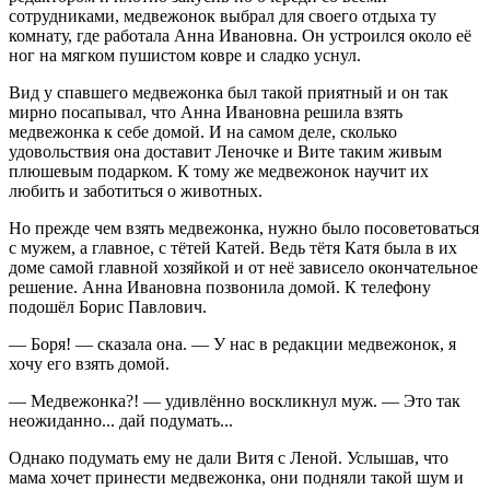
сотрудниками, медвежонок выбрал для своего отдыха ту
комнату, где работала Анна Ивановна. Он устроился около её
ног на мягком пушистом ковре и сладко уснул.
Вид у спавшего медвежонка был такой приятный и он так
мирно посапывал, что Анна Ивановна решила взять
медвежонка к себе домой. И на самом деле, сколько
удовольствия она доставит Леночке и Вите таким живым
плюшевым подарком. К тому же медвежонок научит их
любить и заботиться о животных.
Но прежде чем взять медвежонка, нужно было посоветоваться
с мужем, а главное, с тётей Катей. Ведь тётя Катя была в их
доме самой главной хозяйкой и от неё зависело окончательное
решение. Анна Ивановна позвонила домой. К телефону
подошёл Борис Павлович.
— Боря! — сказала она. — У нас в редакции медвежонок, я
хочу его взять домой.
— Медвежонка?! — удивлённо воскликнул муж. — Это так
неожиданно... дай подумать...
Однако подумать ему не дали Витя с Леной. Услышав, что
мама хочет принести медвежонка, они подняли такой шум и