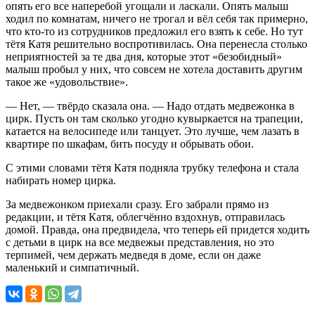
опять его все наперебой угощали и ласкали. Опять малыш
ходил по комнатам, ничего не трогал и вёл себя так примерно,
что кто-то из сотрудников предложил его взять к себе. Но тут
тётя Катя решительно воспротивилась. Она перенесла столько
неприятностей за те два дня, которые этот «безобидный»
малыш пробыл у них, что совсем не хотела доставить другим
такое же «удовольствие».
— Нет, — твёрдо сказала она. — Надо отдать медвежонка в
цирк. Пусть он там сколько угодно кувыркается на трапеции,
катается на велосипеде или танцует. Это лучше, чем лазать в
квартире по шкафам, бить посуду и обрывать обои.
С этими словами тётя Катя подняла трубку телефона и стала
набирать номер цирка.
За медвежонком приехали сразу. Его забрали прямо из
редакции, и тётя Катя, облегчённо вздохнув, отправилась
домой. Правда, она предвидела, что теперь ей придется ходить
с детьми в цирк на все медвежьи представления, но это
терпимей, чем держать медведя в доме, если он даже
маленький и симпатичный.