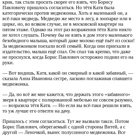
крик, так стали просить скорее его взять, что Борису
Павловичу пришлось согласиться. Но тётя Катя была
категорически против медвежонка. Хоть и маленький он, а
всё-таки медведь. Медведю же место в лесу, в зоопарке или в
цирке, но, во всяком случае, не в московской квартире на
пятом этаже. Однако на этот раз возражения тёти Кати никто
не хотел слушать. Почему бы не взять в дом этого маленького
безобидного малыша, который даже молоко ещё пьёт из соски!
За медвежонком поехали всей семьёй. Когда они приехали в
издательство, малыш ещё спал. Он спал так крепко, что даже
не проснулся, когда Борис Павлович осторожно поднял его на
руки.
— Вот видишь, Катя, какой он смирный и какой забавный, —
сказала Анна Ивановна сестре, ласково поглаживая спавшего
медвежонка.
— Да, но всё же мне кажется, что держать этого «забавного»
зверя в квартире с полированной мебелью не совсем разумно,
— возразила тётя Катя. — Но если вы всё-таки решили взять,
то уж лучше его отвезти на дачу.
Пришлось с этим согласиться. Тут же вызвали такси. Потом
Борис Павлович, оберегаемый с одной стороны Витей, а с
другой — Леночкой, вынес полусонного медвежонка. Все