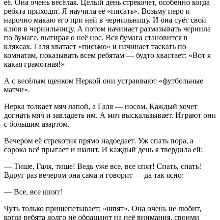
её. Она очень весёлая. Целый день стрекочет, особенно когда
ребята приходят. Я научила её «писать». Возьму перо и
нарочно макаю его при ней в чернильницу. И она суёт свой
клюв в чернильницу. А потом начинает размазывать чернила
по бумаге, вытирая о неё нос. Вся бумага становится в
кляксах. Галя хватает «письмо» и начинает таскать по
комнатам, показывать всем ребятам — будто хвастает: «Вот я
какая грамотная!»
А с весёлым щенком Неркой они устраивают «футбольные
матчи».
Нерка толкает мяч лапой, а Галя — носом. Каждый хочет
догнать мяч и завладеть им. А мяч выскальзывает. Играют они
с большим азартом.
Вечером её стрекотня прямо надоедает. Уж спать пора, а
сорока всё прыгает и шалит. И каждый день я твердила ей:
— Тише, Галя, тише! Ведь уже все, все спят! Спать, спать!
Вдруг раз вечером она сама и говорит — да так ясно:
— Все, все шпят!
Чуть только пришепетывает: «шпят». Она очень не любит,
когда ребята долго не обращают на неё внимания, своими