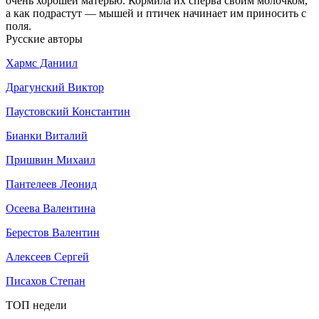
очень хорошей матерью. Кормила их сперва своим молочком,
а как подрастут — мышей и птичек начинает им приносить с
поля.
Русские авторы
Хармс Даниил
Драгунский Виктор
Паустовский Константин
Бианки Виталий
Пришвин Михаил
Пантелеев Леонид
Осеева Валентина
Берестов Валентин
Алексеев Сергей
Писахов Степан
ТОП недели