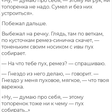
«Ну, — думаю про себя, — этому ни рук, ни
топоренка не надо. Сумел и без них
устроиться».
Побежал дальше.
Выбежал на речку. Глядь, там по веткам,
по кусточкам ремез-синичка скачет, —
тоненьким своим носиком с ивы пух
собирает.
— На что тебе пух, ремез? — спрашиваю.
— Гнездо из него делаю, — говорит. —
Гнездо у меня пуховое, мягкое, — что твоя
варежка.
«Ну, — думаю про себя, — этому
топоренок тоже ни к чему — пух
собирать...»