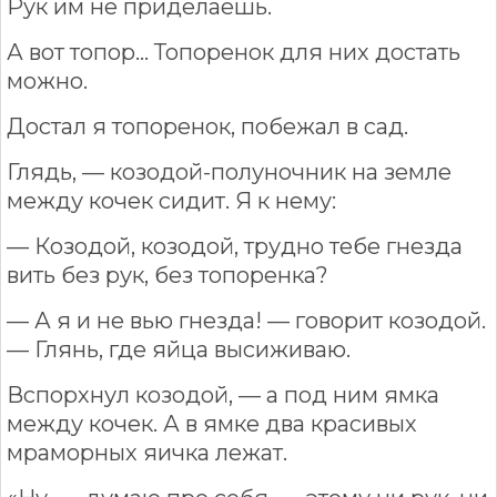
Рук им не приделаешь.
А вот топор... Топоренок для них достать
можно.
Достал я топоренок, побежал в сад.
Глядь, — козодой-полуночник на земле
между кочек сидит. Я к нему:
— Козодой, козодой, трудно тебе гнезда
вить без рук, без топоренка?
— А я и не вью гнезда! — говорит козодой.
— Глянь, где яйца высиживаю.
Вспорхнул козодой, — а под ним ямка
между кочек. А в ямке два красивых
мраморных яичка лежат.