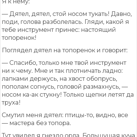
Я к нему:
— Дятел, дятел, стой носом тукать! Давно,
поди, голова разболелась. Гляди, какой я
тебе инструмент принес: настоящий
топоренок!
Поглядел дятел на топоренок и говорит:
— Спасибо, только мне твой инструмент
ни к чему. Мне и так плотничать ладно:
лапками держусь, на хвост обопрусь,
пополам согнусь, головой размахнусь, —
носом ка-ак стукну! Только щепки летят да
труха!
Смутил меня дятел: птицы-то, видно, все
— мастера без топора.
Тут увидел я гнездо орла. Большущая куча