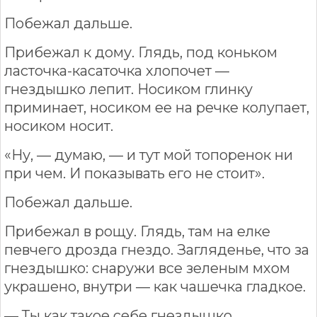
Побежал дальше.
Прибежал к дому. Глядь, под коньком
ласточка-касаточка хлопочет —
гнездышко лепит. Носиком глинку
приминает, носиком ее на речке колупает,
носиком носит.
«Ну, — думаю, — и тут мой топоренок ни
при чем. И показывать его не стоит».
Побежал дальше.
Прибежал в рощу. Глядь, там на елке
певчего дрозда гнездо. Загляденье, что за
гнездышко: снаружи все зеленым мхом
украшено, внутри — как чашечка гладкое.
— Ты как такое себе гнездышко