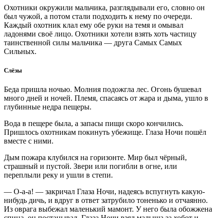
Охотники окружили мальчика, разглядывали его, словно он
был чужой, а потом стали подходить к нему по очереди.
Каждый охотник клал ему обе руки на темя и омывал
ладонями своё лицо. Охотники хотели взять хоть частицу
таинственной силы мальчика — друга Самых Самых
Сильных.
Слёзы
Беда пришла ночью. Молния подожгла лес. Огонь бушевал
много дней и ночей. Племя, спасаясь от жара и дыма, ушло в
глубинные недра пещеры.
Вода в пещере была, а запасы пищи скоро кончились.
Пришлось охотникам покинуть убежище. Глаза Ночи пошёл
вместе с ними.
Дым пожара клубился на горизонте. Мир был чёрный,
страшный и пустой. Звери или погибли в огне, или
переплыли реку и ушли в степи.
— О-а-а! — закричал Глаза Ночи, надеясь вспугнуть какую-
нибудь дичь, и вдруг в ответ затрубило тоненько и отчаянно.
Из оврага выбежал маленький мамонт. У него была обожжена
спина, он постанывал. Глаза Ночи взял малыша за хобот и