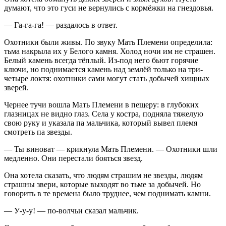
думают, что это гуси не вернулись с кормёжки на гнездовья.
— Га-га-га! — раздалось в ответ.
Охотники были живы. По звуку Мать Племени определила:
тьма накрыла их у Белого камня. Холод ночи им не страшен.
Белый камень всегда тёплый. Из-под него бьют горячие
ключи, но поднимается камень над землёй только на три-
четыре локтя: охотники сами могут стать добычей хищных
зверей.
Чернее тучи вошла Мать Племени в пещеру: в глубоких
глазницах не видно глаз. Села у костра, подняла тяжелую
свою руку и указала па мальчика, который вывел племя
смотреть па звезды.
— Ты виноват — крикнула Мать Племени. — Охотники шли
медленно. Они перестали бояться звезд.
Она хотела сказать, что людям страшим не звезды, людям
страшны звери, которые выходят во тьме за добычей. Но
говорить в те времена было труднее, чем поднимать камни.
— У-у-у! — по-волчьи сказал мальчик.