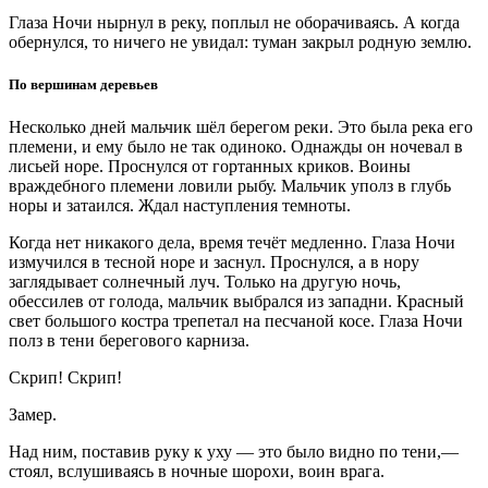
Глаза Ночи нырнул в реку, поплыл не оборачиваясь. А когда
обернулся, то ничего не увидал: туман закрыл родную землю.
По вершинам деревьев
Несколько дней мальчик шёл берегом реки. Это была река его
племени, и ему было не так одиноко. Однажды он ночевал в
лисьей норе. Проснулся от гортанных криков. Воины
враждебного племени ловили рыбу. Мальчик уполз в глубь
норы и затаился. Ждал наступления темноты.
Когда нет никакого дела, время течёт медленно. Глаза Ночи
измучился в тесной норе и заснул. Проснулся, а в нору
заглядывает солнечный луч. Только на другую ночь,
обессилев от голода, мальчик выбрался из западни. Красный
свет большого костра трепетал на песчаной косе. Глаза Ночи
полз в тени берегового карниза.
Скрип! Скрип!
Замер.
Над ним, поставив руку к уху — это было видно по тени,—
стоял, вслушиваясь в ночные шорохи, воин врага.