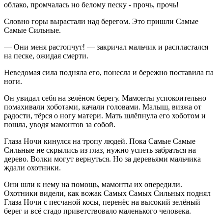
облако, промчалась но белому песку - прочь, прочь!
Словно горы вырастали над берегом. Это пришли Самые
Самые Сильные.
— Они меня растопчут! — закричал мальчик и распластался
на песке, ожидая смерти.
Неведомая сила подняла его, понесла и бережно поставила па
ноги.
Он увидал себя на зелёном берегу. Мамонты успокоительно
помахивали хоботами, качали головами. Малыш, визжа от
радости, тёрся о ногу матери. Мать шлёпнула его хоботом и
пошла, уводя мамонтов за собой.
Глаза Ночи кинулся на тропу людей. Пока Самые Самые
Сильные не скрылись из глаз, нужно успеть забраться на
дерево. Волки могут вернуться. Но за деревьями мальчика
ждали охотники.
Они шли к нему на помощь, мамонты их опередили.
Охотники видели, как вожак Самых Самых Сильных поднял
Глаза Ночи с песчаной косы, перенёс на высокий зелёный
берег и всё стадо приветствовало маленького человека.