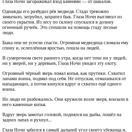
Глаза Ночи загораживал вход камнями — от шакалов.
Однажды его разбудил рёв медведя. Стадо тревожно
замычало, затрубил, захрапел бык. Глаза Ночи выглянул из
своего укрытия. Из лесу по склону спускался в долину
огненный ручеёк. Это спешили на помощь стаду лесные
люди.
Быка они не успели спасти. Огромная медведица сломала ему
спину и, ослеплённая яростью, пошла на людей.
В сумеречном свете раннего утра, когда нет тени ни у людей,
ни у зверей, ни у деревьев, Глаза Ночи увидел эту охоту.
Огромный чёрный зверь ломал копья, как прутики. Схватил
лапами воина, подмял под себя. Не отпуская, отмахивался от
нападающих, а потом кинулся вдруг и схватил ещё одного
воина.
Но люди не разбежались. Они кружили возле зверя, вонзали в
него каменные копья.
Вдруг зверь замотал головой, поднялся на дыбы, пошёл на
задних лапах и рухнул...
Глаза Ночи забился в самый дальний угол своего убежища и,