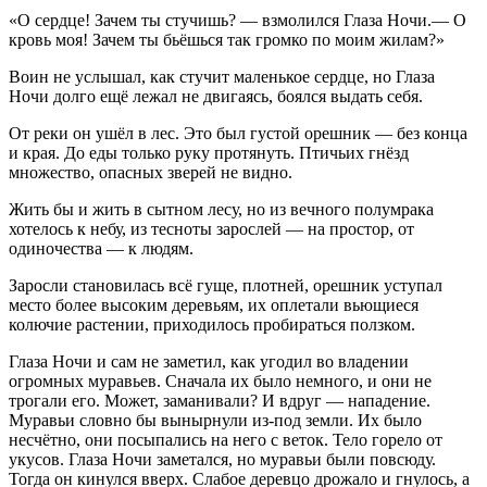
«О сердце! Зачем ты стучишь? — взмолился Глаза Ночи.— О
кровь моя! Зачем ты бьёшься так громко по моим жилам?»
Воин не услышал, как стучит маленькое сердце, но Глаза
Ночи долго ещё лежал не двигаясь, боялся выдать себя.
От реки он ушёл в лес. Это был густой орешник — без конца
и края. До еды только руку протянуть. Птичьих гнёзд
множество, опасных зверей не видно.
Жить бы и жить в сытном лесу, но из вечного полумрака
хотелось к небу, из тесноты зарослей — на простор, от
одиночества — к людям.
Заросли становилась всё гуще, плотней, орешник уступал
место более высоким деревьям, их оплетали вьющиеся
колючие растении, приходилось пробираться ползком.
Глаза Ночи и сам не заметил, как угодил во владении
огромных муравьев. Сначала их было немного, и они не
трогали его. Может, заманивали? И вдруг — нападение.
Муравьи словно бы вынырнули из-под земли. Их было
несчётно, они посыпались на него с веток. Тело горело от
укусов. Глаза Ночи заметался, но муравьи были повсюду.
Тогда он кинулся вверх. Слабое деревцо дрожало и гнулось, а