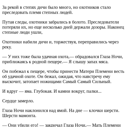
За рекой в степях дичи было много, но охотников стало
преследовать племя степных людей.
Путая следы, охотники забрались в болото. Преследователи
потеряли их, но еще несколько дней держали дозоры. Наконец
степные люди ушли,
Охотники набили дичи и, торжествуя, переправились через
реку.
— У них тоже была удачная охота,— обрадовался Глаза Ночи,
приближаясь к родной пещере.— Я слышу запах мяса.
Он побежал к пещере, чтобы принести Матери Племени весть
об удачной охоте. Он бежал, ожидая, что навстречу ему
выскочит, затопает ножищами Самый Самый Сильный.
И вдруг — яма. Глубокая. И камни вокруг, палки...
Сердце замерло.
Глаза Ночи наклонился над ямой. На дне — клочки шерсти.
Шерсти мамонта.
— Они убили его! — закричал Глаза Ночи,— Мать Племени