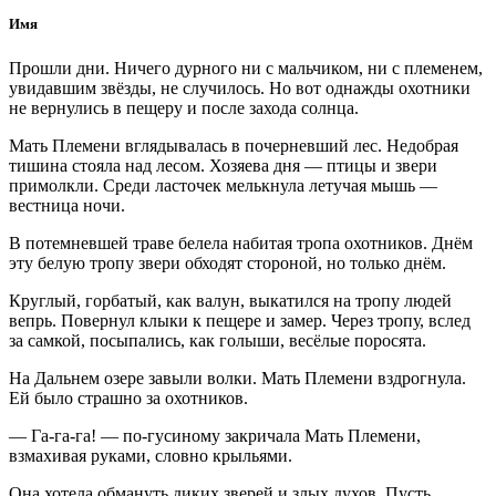
Имя
Прошли дни. Ничего дурного ни с мальчиком, ни с племенем,
увидавшим звёзды, не случилось. Но вот однажды охотники
не вернулись в пещеру и после захода солнца.
Мать Племени вглядывалась в почерневший лес. Недобрая
тишина стояла над лесом. Хозяева дня — птицы и звери
примолкли. Среди ласточек мелькнула летучая мышь —
вестница ночи.
В потемневшей траве белела набитая тропа охотников. Днём
эту белую тропу звери обходят стороной, но только днём.
Круглый, горбатый, как валун, выкатился на тропу людей
вепрь. Повернул клыки к пещере и замер. Через тропу, вслед
за самкой, посыпались, как голыши, весёлые поросята.
На Дальнем озере завыли волки. Мать Племени вздрогнула.
Ей было страшно за охотников.
— Га-га-га! — по-гусиному закричала Мать Племени,
взмахивая руками, словно крыльями.
Она хотела обмануть диких зверей и злых духов. Пусть