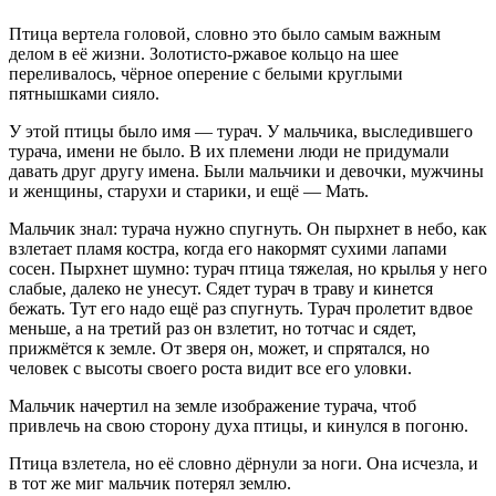
Птица вертела головой, словно это было самым важным
делом в её жизни. Золотисто-ржавое кольцо на шее
переливалось, чёрное оперение с белыми круглыми
пятнышками сияло.
У этой птицы было имя — турач. У мальчика, выследившего
турача, имени не было. В их племени люди не придумали
давать друг другу имена. Были мальчики и девочки, мужчины
и женщины, старухи и старики, и ещё — Мать.
Мальчик знал: турача нужно спугнуть. Он пырхнет в небо, как
взлетает пламя костра, когда его накормят сухими лапами
сосен. Пырхнет шумно: турач птица тяжелая, но крылья у него
слабые, далеко не унесут. Сядет турач в траву и кинется
бежать. Тут его надо ещё раз спугнуть. Турач пролетит вдвое
меньше, а на третий раз он взлетит, но тотчас и сядет,
прижмётся к земле. От зверя он, может, и спрятался, но
человек с высоты своего роста видит все его уловки.
Мальчик начертил на земле изображение турача, чтоб
привлечь на свою сторону духа птицы, и кинулся в погоню.
Птица взлетела, но её словно дёрнули за ноги. Она исчезла, и
в тот же миг мальчик потерял землю.