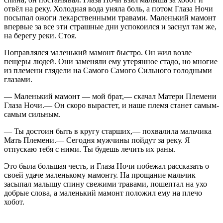
отвёл на реку. Холодная вода уняла боль, а потом Глаза Ночи
посыпал ожоги лекарственными травами. Маленький мамонт
впервые за все эти страшные дни успокоился и заснул там же,
на берегу реки. Стоя.
Поправлялся маленький мамонт быстро. Он жил возле
пещеры людей. Они заменяли ему утерянное стадо, но многие
из племени глядели на Самого Самого Сильного голодными
глазами.
— Маленький мамонт — мой брат,— скачал Матери Племени
Глаза Ночи.— Он скоро вырастет, и наше племя станет самым-
самым сильным.
— Ты достоин быть в кругу старших,— похвалила мальчика
Мать Племени.— Сегодня мужчины пойдут за реку. Я
отпускаю тебя с ними. Ты будешь лечить их раны.
Это была большая честь, и Глаза Ночи побежал рассказать о
своей удаче маленькому мамонту. На прощание мальчик
засыпал малышу спину свежими травами, пошептал на ухо
добрые слова, а маленький мамонт положил ему на плечо
хобот.