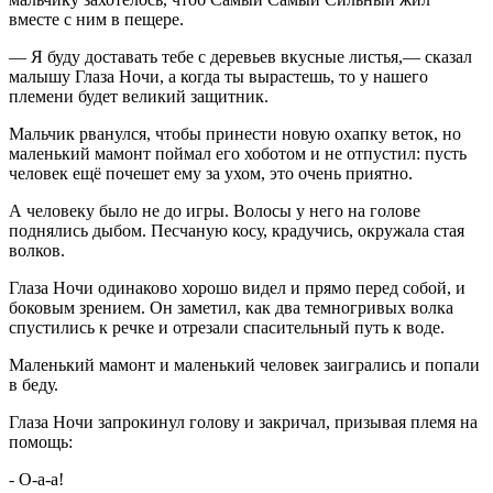
вместе с ним в пещере.
— Я буду доставать тебе с деревьев вкусные листья,— сказал
малышу Глаза Ночи, а когда ты вырастешь, то у нашего
племени будет великий защитник.
Мальчик рванулся, чтобы принести новую охапку веток, но
маленький мамонт поймал его хоботом и не отпустил: пусть
человек ещё почешет ему за ухом, это очень приятно.
А человеку было не до игры. Волосы у него на голове
поднялись дыбом. Песчаную косу, крадучись, окружала стая
волков.
Глаза Ночи одинаково хорошо видел и прямо перед собой, и
боковым зрением. Он заметил, как два темногривых волка
спустились к речке и отрезали спасительный путь к воде.
Маленький мамонт и маленький человек заигрались и попали
в беду.
Глаза Ночи запрокинул голову и закричал, призывая племя на
помощь:
- О-а-а!