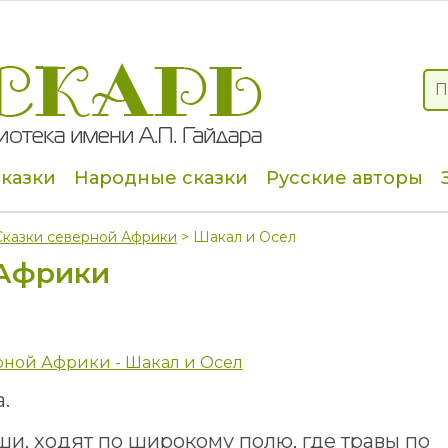
сказки
Народные сказки
Русские авторы
Сказки северной Африки
> Шакал и Осел
 Африки
рной Африки - Шакал и Осел
.
ши, ходят по широкому полю, где травы по