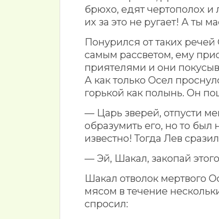
брюхо, едят чертополох и л
их за это не ругает! А ты 
Понурился от таких речей 
самым рассветом, ему прис
приятелями и они покусыв
А как только Осел проснул
горькой как полынь. Он пош
— Царь зверей, отпусти ме
образумить его, но то был
известно! Тогда Лев срази
— Эй, Шакал, закопай этого
Шакал отволок мертвого Ос
мясом в течение нескольки
спросил: