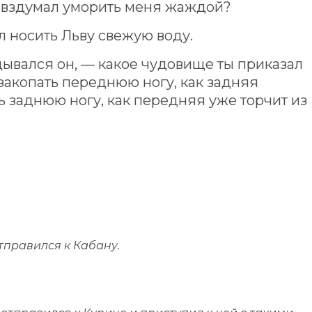
о, вздумал уморить меня жаждой?
л носить Льву свежую воду.
дывался он, — какое чудовище ты приказал
закопать переднюю ногу, как задняя
ь заднюю ногу, как передняя уже торчит из
тправился к Кабану.