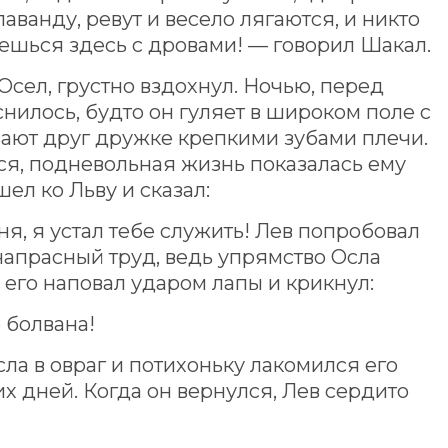
аванду, ревут и весело лягаются, и никто
маешься здесь с дровами! — говорил Шакал.
Осел, грустно вздохнул. Ночью, перед
нилось, будто он гуляет в широком поле с
ают друг дружке крепкими зубами плечи.
ся, подневольная жизнь показалась ему
ел ко Льву и сказал:
ня, я устал тебе служить! Лев попробовал
 напрасный труд, ведь упрямство Осла
л его наповал ударом лапы и крикнул:
 болвана!
ла в овраг и потихоньку лакомился его
х дней. Когда он вернулся, Лев сердито