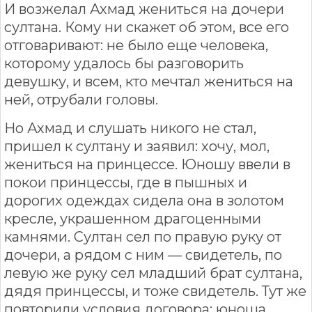
И возжелал Ахмад жениться на дочери
султана. Кому ни скажет об этом, все его
отговаривают: не было еще человека,
которому удалось бы разговорить
девушку, и всем, кто мечтал жениться на
ней, отрубали головы.
Но Ахмад и слушать никого не стал,
пришел к султану и заявил: хочу, мол,
жениться на принцессе. Юношу ввели в
покои принцессы, где в пышных и
дорогих одеждах сидела она в золотом
кресле, украшенном драгоценными
камнями. Султан сел по правую руку от
дочери, а рядом с ним — свидетель, по
левую же руку сел младший брат султана,
дядя принцессы, и тоже свидетель. Тут же
повторили условия договора: юноша