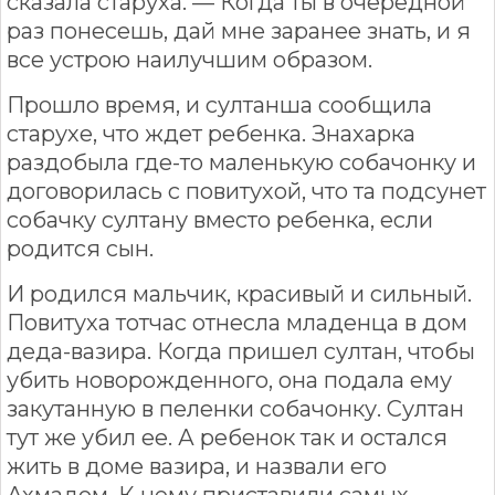
сказала старуха. — Когда ты в очередной
раз понесешь, дай мне заранее знать, и я
все устрою наилучшим образом.
Прошло время, и султанша сообщила
старухе, что ждет ребенка. Знахарка
раздобыла где-то маленькую собачонку и
договорилась с повитухой, что та подсунет
собачку султану вместо ребенка, если
родится сын.
И родился мальчик, красивый и сильный.
Повитуха тотчас отнесла младенца в дом
деда-вазира. Когда пришел султан, чтобы
убить новорожденного, она подала ему
закутанную в пеленки собачонку. Султан
тут же убил ее. А ребенок так и остался
жить в доме вазира, и назвали его
Ахмадом. К нему приставили самых