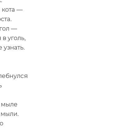
.
 кота ―
ста.
угол ―
 в уголь,
 узнать.
хлебнулся
ь
 мыле
 мыли.
го
.