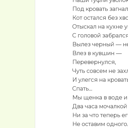
Наши туфли уволок
Под кровать загнал
Кот остался без хво
Отыскал на кухне 
С головой забрался
Вылез черный ― не
Влез в кувшин ―
Перевернулся,
Чуть совсем не за
И улегся на кроват
Спать...
Мы щенка в воде и
Два часа мочалкой
Ни за что теперь е
Не оставим одного