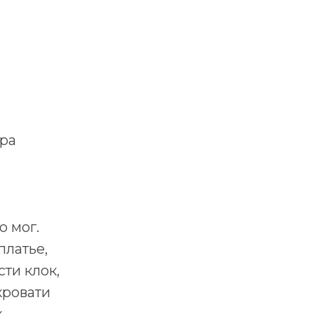
ора
о мог.
платье,
ти клок,
кровати