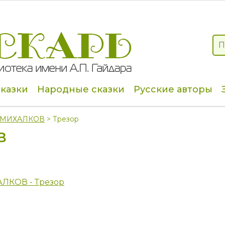
сказки
Народные сказки
Русские авторы
й МИХАЛКОВ
> Трезор
В
АЛКОВ - Трезор