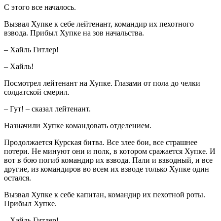
С этого все началось.
Вызвал Хупке к себе лейтенант, командир их пехотного
взвода. Прибыл Хупке на зов начальства.
– Хайль Гитлер!
– Хайль!
Посмотрел лейтенант на Хупке. Глазами от пола до челки
солдатской смерил.
– Гут! – сказал лейтенант.
Назначили Хупке командовать отделением.
Продолжается Курская битва. Все злее бои, все страшнее
потери. Не минуют они и полк, в котором сражается Хупке. И
вот в бою погиб командир их взвода. Пали и взводный, и все
другие, из командиров во всем их взводе только Хупке один
остался.
Вызвал Хупке к себе капитан, командир их пехотной роты.
Прибыл Хупке.
– Хайль Гитлер!