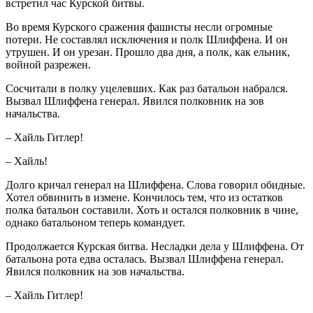
встретил час Курской битвы.
Во время Курского сражения фашисты несли огромные
потери. Не составлял исключения и полк Шлиффена. И он
утрушен. И он урезан. Прошло два дня, а полк, как ельник,
войной разрежен.
Сосчитали в полку уцелевших. Как раз батальон набрался.
Вызвал Шлиффена генерал. Явился полковник на зов
начальства.
– Хайль Гитлер!
– Хайль!
Долго кричал генерал на Шлиффена. Слова говорил обидные.
Хотел обвинить в измене. Кончилось тем, что из остатков
полка батальон составили. Хоть и остался полковник в чине,
однако батальоном теперь командует.
Продолжается Курская битва. Несладки дела у Шлиффена. От
батальона рота едва осталась. Вызвал Шлиффена генерал.
Явился полковник на зов начальства.
– Хайль Гитлер!