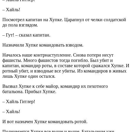
– Хайль!
Посмотрел капитан на Хупке. Царапнул от челки солдатской
до пола взглядом.
– Гут! – сказал капитан.
Назначили Хупке командовать взводом.
Началось наше контрнаступление. Снова потери несут
фашисты. Много фашистов тогда погибло. Был убит и
капитан, командир роты, в составе которой сражался Хупке. И
ротный убит, и взводные все убиты. Из командиров в живых
лишь Хупке один остался.
Вызвал Хупке к себе майор, командир их пехотного
батальона. Прибыл Хупке.
– Хайль Гитлер!
– Хайль!
И вот назначен Хупке командовать ротой.
Поднимается Хупке все выше и выше. Батальоном уже