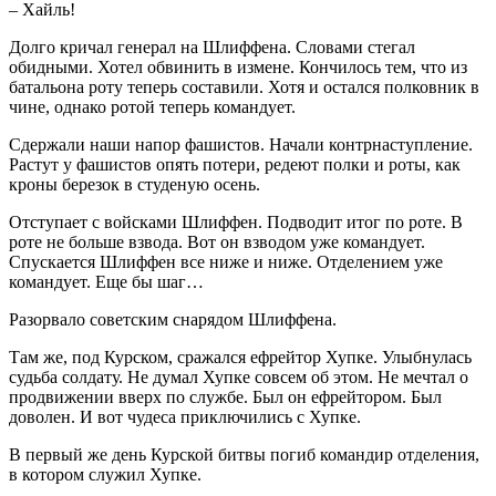
– Хайль!
Долго кричал генерал на Шлиффена. Словами стегал
обидными. Хотел обвинить в измене. Кончилось тем, что из
батальона роту теперь составили. Хотя и остался полковник в
чине, однако ротой теперь командует.
Сдержали наши напор фашистов. Начали контрнаступление.
Растут у фашистов опять потери, редеют полки и роты, как
кроны березок в студеную осень.
Отступает с войсками Шлиффен. Подводит итог по роте. В
роте не больше взвода. Вот он взводом уже командует.
Спускается Шлиффен все ниже и ниже. Отделением уже
командует. Еще бы шаг…
Разорвало советским снарядом Шлиффена.
Там же, под Курском, сражался ефрейтор Хупке. Улыбнулась
судьба солдату. Не думал Хупке совсем об этом. Не мечтал о
продвижении вверх по службе. Был он ефрейтором. Был
доволен. И вот чудеса приключились с Хупке.
В первый же день Курской битвы погиб командир отделения,
в котором служил Хупке.