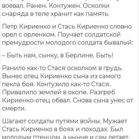
воевал. Ранен. Контужен. Осколки
снаряда в теле хранит как память.
Петр Кириенко и Стась Кириенко словно
орел с орленком. Поучает солдатской
премудрости молодого солдата бывалый:
– Быть нам, сынку, в Берлине. Быть!
Ранило как-то Стася осколком в грудь.
Вынес отец Кириенко сына из самого
пекла боя. Контузило как-то Стася.
Привалило землей в окопе. Разгреб
Кириенко-отец обвал. Снова сына унес от
смерти.
Шагают солдаты путями войны. Мужает
Стась Кириенко в боях и походах. Был
молодым птенцом, а нынче и сам летает.