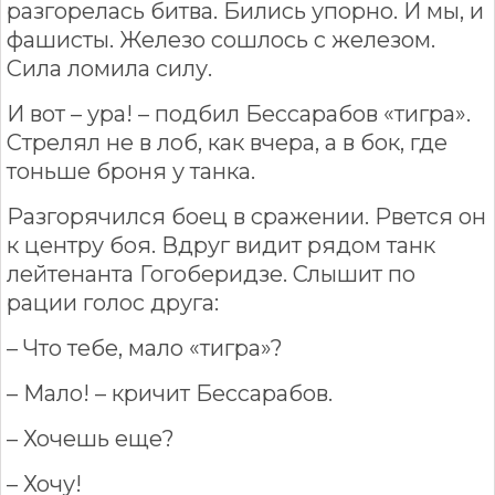
разгорелась битва. Бились упорно. И мы, и
фашисты. Железо сошлось с железом.
Сила ломила силу.
И вот – ура! – подбил Бессарабов «тигра».
Стрелял не в лоб, как вчера, а в бок, где
тоньше броня у танка.
Разгорячился боец в сражении. Рвется он
к центру боя. Вдруг видит рядом танк
лейтенанта Гогоберидзе. Слышит по
рации голос друга:
– Что тебе, мало «тигра»?
– Мало! – кричит Бессарабов.
– Хочешь еще?
– Хочу!