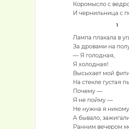
Коромысло с ведр
И чернильница с п
1
Лампа плакала в уг
За дровами на полу
— Я голодная,
Я холодная!
Высыхает мой фити
На стекле густая п
Почему —
Я не пойму —
Не нужна я ником
А бывало, зажигал
Ранним вечером м