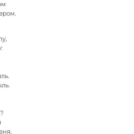
ом
ером.
лу,
:
ль.
ыль.
у?
и
еня.