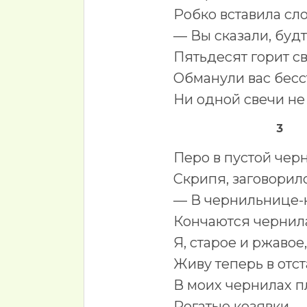
Робко вставила сло
— Вы сказали, будт
Пятьдесят горит с
Обманули вас бесс
Ни одной свечи не
3
Перо в пустой чер
Скрипя, заговорил
— В чернильнице
Кончаются чернил
Я, старое и ржавое,
Живу теперь в отст
В моих чернилах п
Рогатые козявки.