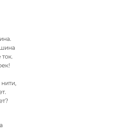
я
ина.
ашина
 ток.
рек!
нити,
т.
ет?
а