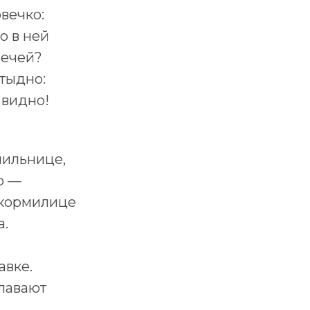
вечко:
о в ней
вечей?
тыдно:
 видно!
нильнице,
о —
-кормилице
а.
авке.
лавают