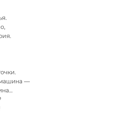
ья.
о,
рия.
очки.
 машина —
ина…
?
!