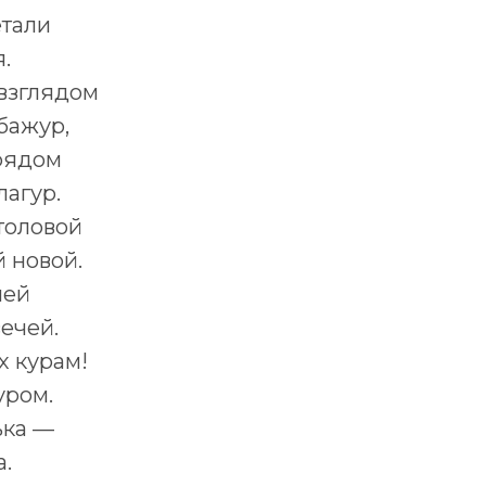
етали
.
взглядом
бажур,
рядом
агур.
толовой
й новой.
ней
ечей.
х курам!
уром.
ька —
а.