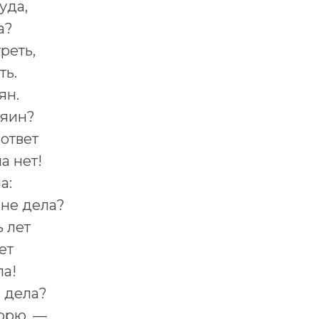
уда,
а?
реть,
ть.
ян.
зяин?
ответ
а нет!
а:
не дела?
 лет
ет
ла!
 дела?
ворю, —