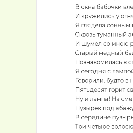
В окна бабочки вл
И кружились у огня
Я глядела сонным 
Сквозь туманный а
И шумел со мною 
Старый медный бал
Познакомилась в с
Я сегодня с лампо
Говорили, будто в 
Пятьдесят горит св
Ну и лампа! На сме
Пузырек под абаж
В середине пузыр
Три-четыре волоск