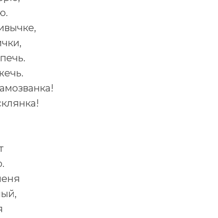
ю.
ивычке,
ички,
 печь.
жечь.
самозванка!
склянка!
т
.
меня
ный,
я