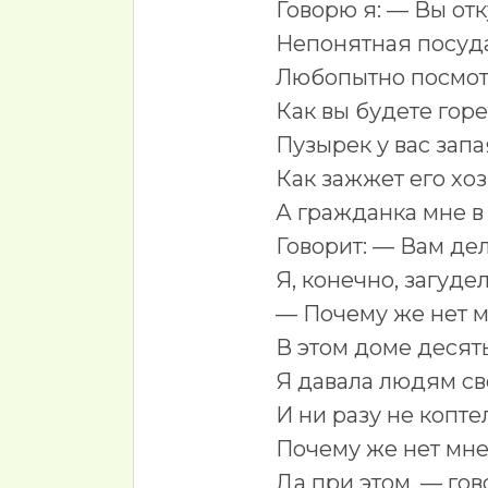
Говорю я: — Вы отк
Непонятная посуд
Любопытно посмот
Как вы будете горе
Пузырек у вас запа
Как зажжет его хо
А гражданка мне в 
Говорит: — Вам дел
Я, конечно, загудел
— Почему же нет м
В этом доме десять
Я давала людям св
И ни разу не копте
Почему же нет мне
Да при этом, — го