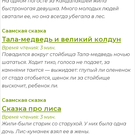
На одном погосте за Кандалакшей жила
быстроногая девушка. Много молодых людей
сватали ее, но она всегда убегала в лес.
Саамская сказка
Тала-медведь и великий колдун
Время чтения: 3 мин.
Повадился вокруг стойбища Тала-медведь ночью
шататься. Ходит тихо, голоса не подает, за
камнями таится — выжидает: глупый ли олененок
от стада отобьется, щенок ли за стойбище
выскочит, ребенок ли.
Саамская сказка
Сказка про лиса
Время чтения: 3 мин.
Жили-были старик со старухой. У них была одна
дочь. Лис-куманек взял ее в жены.