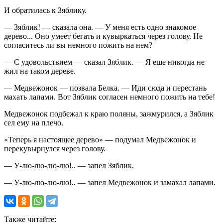
И обратилась к Зяблику.
— Зяблик! — сказала она. — У меня есть одно знакомое
дерево... Оно умеет бегать и кувыркаться через голову. Не
согласитесь ли вы немного пожить на нем?
— С удовольствием — сказал Зяблик. — Я еще никогда не
жил на таком дереве.
— Медвежонок — позвала Белка. — Иди сюда и перестань
махать лапами. Вот Зяблик согласен немного пожить на тебе!
Медвежонок подбежал к краю поляны, зажмурился, а Зяблик
сел ему на плечо.
«Теперь я настоящее дерево» — подумал Медвежонок и
перекувырнулся через голову.
— У-лю-лю-лю-лю!.. — запел Зяблик.
— У-лю-лю-лю-лю!.. — запел Медвежонок и замахал лапами.
Также читайте: