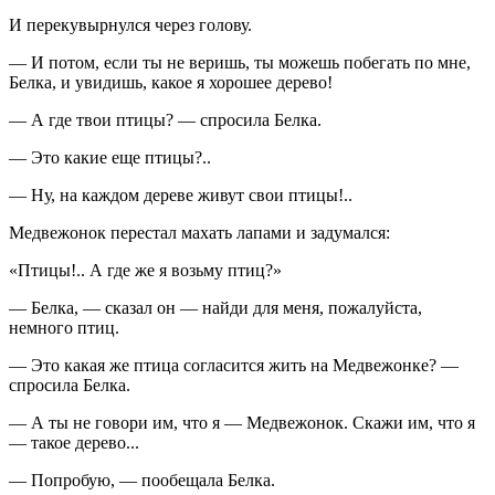
И перекувырнулся через голову.
— И потом, если ты не веришь, ты можешь побегать по мне,
Белка, и увидишь, какое я хорошее дерево!
— А где твои птицы? — спросила Белка.
— Это какие еще птицы?..
— Ну, на каждом дереве живут свои птицы!..
Медвежонок перестал махать лапами и задумался:
«Птицы!.. А где же я возьму птиц?»
— Белка, — сказал он — найди для меня, пожалуйста,
немного птиц.
— Это какая же птица согласится жить на Медвежонке? —
спросила Белка.
— А ты не говори им, что я — Медвежонок. Скажи им, что я
— такое дерево...
— Попробую, — пообещала Белка.