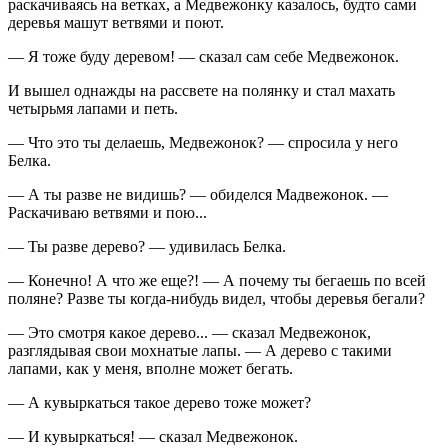
раскачиваясь на ветках, а Медвежонку казалось, будто сами
деревья машут ветвями и поют.
— Я тоже буду деревом! — сказал сам себе Медвежонок.
И вышел однажды на рассвете на полянку и стал махать
четырьмя лапами и петь.
— Что это ты делаешь, Медвежонок? — спросила у него
Белка.
— А ты разве не видишь? — обиделся Мадвежонок. —
Раскачиваю ветвями и пою...
— Ты разве дерево? — удивилась Белка.
— Конечно! А что же еще?! — А почему ты бегаешь по всей
поляне? Разве ты когда-нибудь видел, чтобы деревья бегали?
— Это смотря какое дерево... — сказал Медвежонок,
разглядывая свои мохнатые лапы. — А дерево с такими
лапами, как у меня, вполне может бегать.
— А кувыркаться такое дерево тоже может?
— И кувыркаться! — сказал Медвежонок.