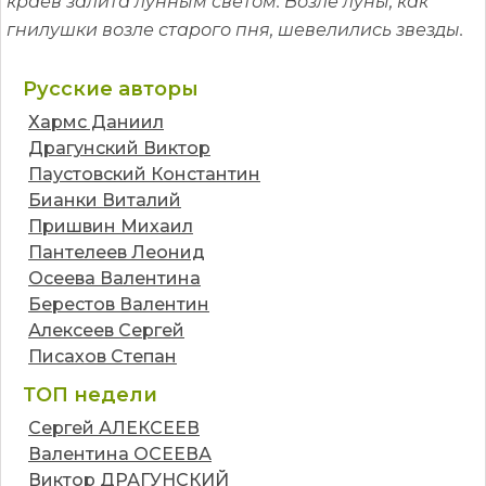
краев залита лунным светом. Возле луны, как
гнилушки возле старого пня, шевелились звезды.
Русские авторы
Хармс Даниил
Драгунский Виктор
Паустовский Константин
Бианки Виталий
Пришвин Михаил
Пантелеев Леонид
Осеева Валентина
Берестов Валентин
Алексеев Сергей
Писахов Степан
ТОП недели
Сергей АЛЕКСЕЕВ
Валентина ОСЕЕВА
Виктор ДРАГУНСКИЙ