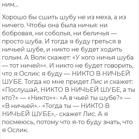
ним...
Хорошо бы сшить шубу не из меха, а из
ничего. Чтобы она была ничья: ни
бобровая, ни соболья, ни беличья —
просто шуба. И тогда я буду греться в
ничьей шубе, и никто не будет ходить
голым. А Волк скажет: «У кого ничья шуба
— тот ничей»«. И никто не будет говорить,
что я Ослик: я буду — НИКТО В НИЧЬЕЙ
ШУБЕ. Тогда ко мне придет Лис и скажет:
«Послушай, НИКТО В НИЧЬЕЙ ШУБЕ, а ты
кто?» — «Никто»«- »А в чьей ты шубе?» —
«В ничьей».- «Тогда ты — НИКТО В
НИЧЬЕЙ ШУБЕ»,- скажет Лис. А я
посмеюсь, потому что я-то буду знать, что
я Ослик.