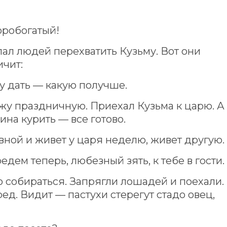
оробогатый!
лал людей перехватить Кузьму. Вот они
ичит:
у дать — какую получше.
жу праздничную. Приехал Кузьма к царю. А
вина курить — все готово.
вной и живет у царя неделю, живет другую.
едем теперь, любезный зять, к тебе в гости.
о собираться. Запрягли лошадей и поехали.
ед. Видит — пастухи стерегут стадо овец,