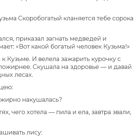
узьма Скоробогатый кланяется тебе сорока
лся, приказал загнать медведей и
мает: «Вот какой богатый человек Кузьма!»
к Кузьме. И велела зажарить курочку с
пожирнее. Скушала на здоровье — и давай
дных лесах.
цею:
ак жирно накушалась?
ях, чего хотела — пила и ела, завтра звали,
ашивать лису: