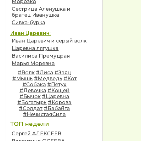
Морозко
Сестрица Аленушка и
братец Иванушка
Сивка-бурка
Иван Царевич:
Иван Царевич и серый волк
Царевна лягушка
Василиса Премудрая
Марья Моревна
#Волк
#Лиса
#Заяц
#Мышь
#Медведь
#Кот
#Собака
#Петух
#Девочка
#Кощей
#Бычок
#Царевна
#Богатырь
#Корова
#Солдат
#БабаЯга
#НечистаяСила
ТОП недели
Сергей АЛЕКСЕЕВ