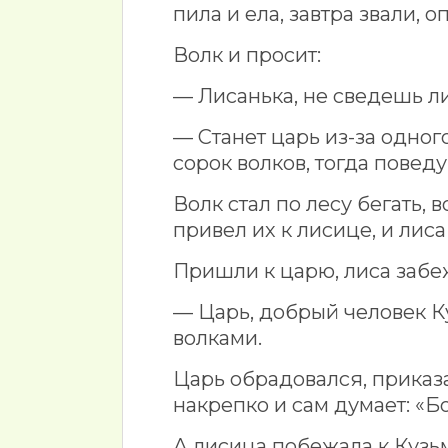
пила и ела, завтра звали, о
Волк и просит:
— Лисанька, не сведешь л
— Станет царь из-за одног
сорок волков, тогда поведу 
Волк стал по лесу бегать, 
привел их к лисице, и лиса
Пришли к царю, лиса забеж
— Царь, добрый человек К
волками.
Царь обрадовался, приказал
накрепко и сам думает: «Б
А лисица побежала к Кузь