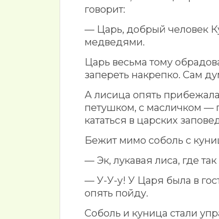
говорит:
— Царь, добрый человек К
медведями.
Царь весьма тому обрадова
запереть накрепко. Сам ду
А лисица опять прибежала 
петушком, с масличком — 
кататься в царских запове
Бежит мимо соболь с куни
— Эк, лукавая лиса, где т
— У-У-у! У Царя была в гост
опять пойду.
Соболь и куница стали упр