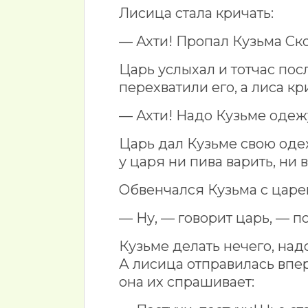
Лисица стала кричать:
— Ахти! Пропал Кузьма Ск
Царь услыхал и тотчас пос
перехватили его, а лиса кр
— Ахти! Надо Кузьме одеж
Царь дал Кузьме свою оде
у царя ни пива варить, ни 
Обвенчался Кузьма с царе
— Ну, — говорит царь, — по
Кузьме делать нечего, над
А лисица отправилась впер
она их спрашивает: