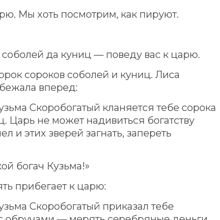
рю. Мы хоть посмотрим, как пируют.
соболей да куниц — поведу вас к царю.
орок сороков соболей и куниц. Лиса
абежала вперед:
узьма Скоробогатый кланяется тебе сорока
. Царь не может надивиться богатству
л и этих зверей загнать, запереть
кой богач Кузьма!»
ть прибегает к царю:
узьма Скоробогатый приказал тебе
 с обручами — мерять серебряные деньги.