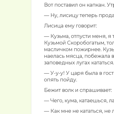
Вот поставил он капкан. У
— Ну, лисицу теперь прода
Лисица ему говорит:
— Кузьма, отпусти меня, я
Кузьмой Скоробогатым, тол
масличком пожирнее. Кузь
наелась мясца, побежала в
заповедных лугах кататься
— У-у-у! У царя была в гост
опять пойду.
Бежит волк и спрашивает:
— Чего, кума, катаешься, 
— Как мне не кататься, не л