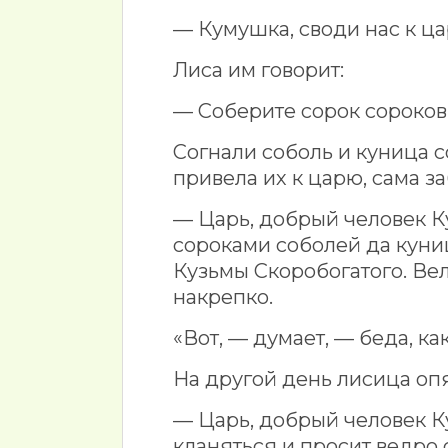
— Кумушка, своди нас к ца
Лиса им говорит:
— Соберите сорок сороков 
Согнали соболь и куница с
привела их к царю, сама з
— Царь, добрый человек К
сороками соболей да куниц
Кузьмы Скоробогатого. Веле
накрепко.
«Вот, — думает, — беда, ка
На другой день лисица опя
— Царь, добрый человек К
кланяться и просит ведро