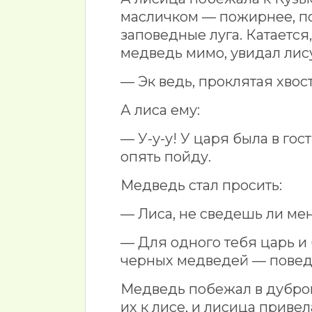
масличком — пожирнее, по
заповедные луга. Катается
медведь мимо, увидал лису
— Эк ведь, проклятая хвос
А лиса ему:
— У-у-у! У царя была в гост
опять пойду.
Медведь стал просить:
— Лиса, не сведешь ли ме
— Для одного тебя царь и 
черных медведей — поведу 
Медведь побежал в дубров
их к лисе, и лисица приве