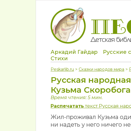
Аркадий Гайдар
Русские 
Стихи
Peskarlib.ru
>
Сказки народов мира
>
Русская народная
Кузьма Скоробог
Время чтения: 5 мин.
Распечатать
текст Русская нар
Жил-проживал Кузьма один
ни надеть у него ничего не