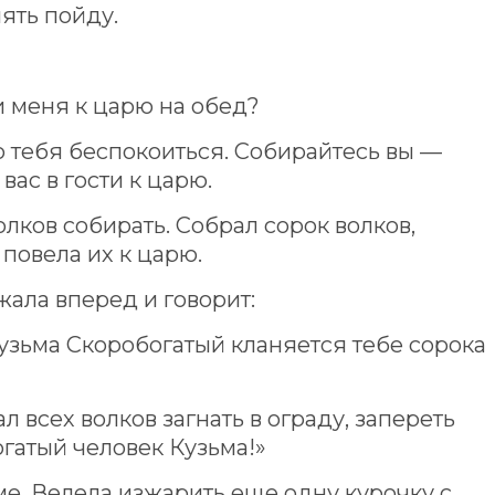
пять пойду.
и меня к царю на обед?
о тебя беспокоиться. Собирайтесь вы —
вас в гости к царю.
волков собирать. Собрал сорок волков,
 повела их к царю.
ала вперед и говорит:
узьма Скоробогатый кланяется тебе сорока
 всех волков загнать в ограду, запереть
огатый человек Кузьма!»
ме. Велела изжарить еще одну курочку с