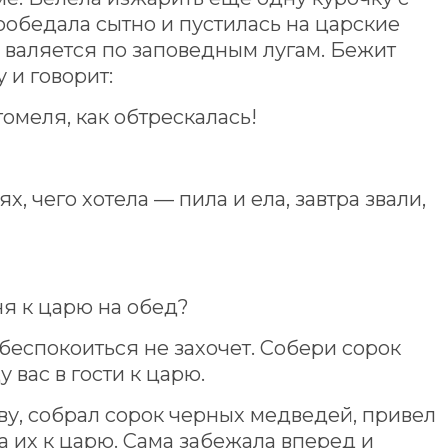
обедала сытно и пустилась на царские
, валяется по заповедным лугам. Бежит
 и говорит:
томеля, как обтрескалась!
ях, чего хотела — пила и ела, завтра звали,
ня к царю на обед?
беспокоиться не захочет. Собери сорок
вас в гости к царю.
у, собрал сорок черных медведей, привел
ла их к царю. Сама забежала вперед и