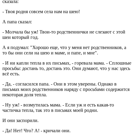
сказала:
- Твоя родня совсем села нам на шею!
А папа сказал:
- Молчала бы уж! Твои-то родственнички не слезают с этой
шеи который год.
А я подумал: "Хорошо еще, что у меня нет родственников, а
то бы они сели на шею и маме, и папе, и мне".
- И ни капли тепла в их письмах, - горевала мама. - Сплошные
просьбы: достань то, достань это. Они думают, что у нас здесь
всё есть.
- Да, - согласился папа. - Они в этом уверены. Однако в
письмах моих родственников наряду с просьбами содержится
некоторая доля тепла.
- Ну уж! - возмутилась мама. - Если уж и есть какая-то
частичка тепла, так это в письмах моей родни.
И они заспорили.
- Да! Нет! Что? А! - кричали они.