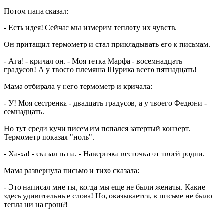
Потом папа сказал:
- Есть идея! Сейчас мы измерим теплоту их чувств.
Он притащил термометр и стал прикладывать его к письмам.
- Ага! - кричал он. - Моя тетка Марфа - восемнадцать
градусов! А у твоего племяша Шурика всего пятнадцать!
Мама отбирала у него термометр и кричала:
- У! Моя сестренка - двадцать градусов, а у твоего Федюни -
семнадцать.
Но тут среди кучи писем им попался затертый конверт.
Термометр показал "ноль".
- Ха-ха! - сказал папа. - Наверняка весточка от твоей родни.
Мама развернула письмо и тихо сказала:
- Это написал мне ты, когда мы еще не были женаты. Какие
здесь удивительные слова! Но, оказывается, в письме не было
тепла ни на грош?!