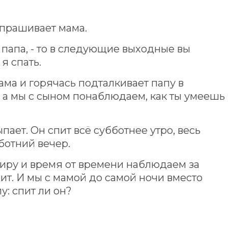
 спрашивает мама.
т папа, - то в следующие выходные вы
я спать.
мама и горячась подталкивает папу в
, а мы с сыном понаблюдаем, как ты умеешь
пает. Он спит всё субботнее утро, весь
ботний вечер.
иру и время от времени наблюдаем за
пит. И мы с мамой до самой ночи вместо
у: спит ли он?