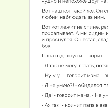
чудно и непохоже друг на 
Вот наш кот такой же. Он с
любим наблюдать за ним.
Вот кот лежит на спине, р
похрапывает. А мы сидим 
и проснулся. Он встал, сла
бок.
Папа вздохнул и говорит:
- Я так не могу: встать, по
- Ну-у-у... - говорит мама, 
- Я не умею?! - обиделся па
- Да! - говорит мама. - Не 
- Ах так! - кричит папа в а