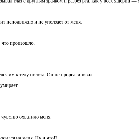
зывал глаз с круглым зрачком и разрез рта, как у всех ящериц 
ит неподвижно и не уползает от меня.
, что произошло.
лся им к телу полоза. Он не прореагировал.
 умирает.
 чувство охватило меня.
сился на меня. Ну и что!?