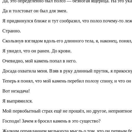
Да, это определённо был полоз — безногая ящерица. На это ука
Да и толстоват он был для змеи.
Я придвинулся ближе и тут сообразил, что полоз почему-то леж
Странно.
Скользнув взглядом вдоль его длинного тела, я, наконец, понял
Я увидел, что он ранен. До крови.
Очевидно, мой камень попал в него.
Досада охватила меня. Взяв в руку длинный прутик, я прикосну
Теперь я понял, что мой камень перебил полозу спину, и что он
Вот незадача!
Я выпрямился.
Мой первобытный страх ещё не прошёл, но другое, неприятное
Господи! Зачем я бросил камень в это существо?
Жалким оправданием мелькнула мысль о том, что он первым бро