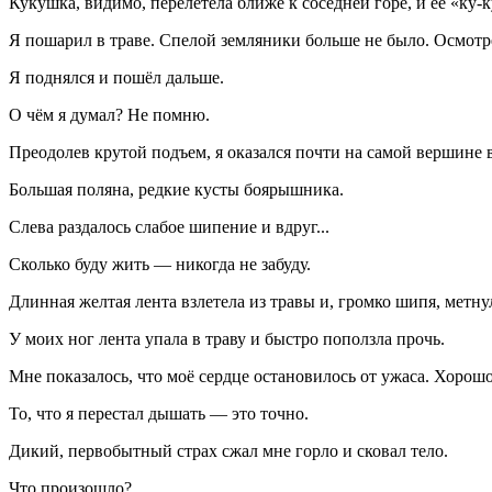
Кукушка, видимо, перелетела ближе к соседней горе, и её «ку-
Я пошарил в траве. Спелой земляники больше не было. Осмотре
Я поднялся и пошёл дальше.
О чём я думал? Не помню.
Преодолев крутой подъем, я оказался почти на самой вершине 
Большая поляна, редкие кусты боярышника.
Слева раздалось слабое шипение и вдруг...
Сколько буду жить — никогда не забуду.
Длинная желтая лента взлетела из травы и, громко шипя, метн
У моих ног лента упала в траву и быстро поползла прочь.
Мне показалось, что моё сердце остановилось от ужаса. Хорошо
То, что я перестал дышать — это точно.
Дикий, первобытный страх сжал мне горло и сковал тело.
Что произошло?