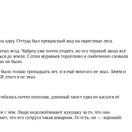
на одну. Оттуда был прекрасный вид на окрестные леса.
атых ягод. Чабрец уже почти отцвёл, но его терпкий запах всё
ться до земли. Сотни муравьев торопливо и озабоченно сновали
ах не было.
ыло только тринадцать лет, и я ещё многого не знал. Зачем и
И этого я не знал.
гибалась почти пополам, длинный хвост едва не касался её
и с чем. Люди недолюбливают кукушку за то, что она
ет, что его супруга такая коварная. То есть, он — хороший.