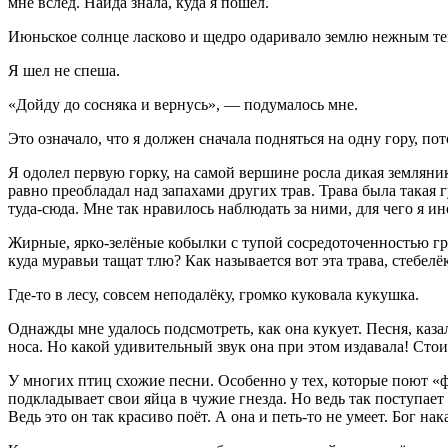
мне вслед. Найда знала, куда я пошёл.
Июньское солнце ласково и щедро одаривало землю нежным теп
Я шел не спеша.
«Дойду до сосняка и вернусь», — подумалось мне.
Это означало, что я должен сначала подняться на одну гору, п
Я одолел первую горку, на самой вершине росла дикая земляника
равно преобладал над запахами других трав. Трава была такая 
туда-сюда. Мне так нравилось наблюдать за ними, для чего я ин
Жирные, ярко-зелёные кобылки с тупой сосредоточенностью грыз
куда муравьи тащат тлю? Как называется вот эта трава, стебелё
Где-то в лесу, совсем неподалёку, громко куковала кукушка.
Однажды мне удалось подсмотреть, как она кукует. Песня, каза
носа. Но какой удивительный звук она при этом издавала! Стои
У многих птиц схожие песни. Особенно у тех, которые поют «
подкладывает свои яйца в чужие гнезда. Но ведь так поступает 
Ведь это он так красиво поёт. А она и петь-то не умеет. Бог нак