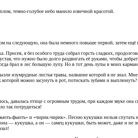
лом, темно-голубое небо манило извечной красотой.
отом на следующую, она была немного повыше первой, затем ещё 
. Присев, я без особого труда собрал горсть сладких, продолгов
густая, что нужно было долго раздвигать её руками, чтобы добра
огда брал в лес большую лупу. Но в тот день лупы в моих карман
ли изумрудные листья травы, название которой я не знал. Мне б
к которой можно засунуть в рот, потискать зубами и выплюнуть? 
лось, давалась птице с огромным трудом, при каждом звуке она с
ло так потрудиться!
фьють-фьють» и «чирик-чирик». Песню кукушки нельзя спутать н
она — кукушка, а он — самец кукушки, быть может, даже и не зна
азал!