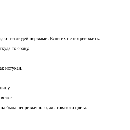
адают на людей первыми. Если их не потревожить.
ткуда-то сбоку.
ак истукан.
шину.
 ветке.
 Она была непривычного, желтоватого цвета.