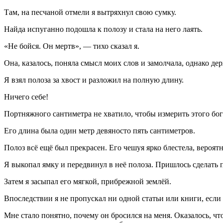
Там, на песчаной отмели я вытряхнул свою сумку.
Найда испуганно подошла к полозу и стала на него лаять.
«Не бойся. Он мертв», — тихо сказал я.
Она, казалось, поняла смысл моих слов и замолчала, однако д
Я взял полоза за хвост и разложил на полную длину.
Ничего себе!
Портняжного сантиметра не хватило, чтобы измерить этого бог
Его длина была один метр девяносто пять сантиметров.
Полоз всё ещё был прекрасен. Его чешуя ярко блестела, вероят
Я выкопал ямку и передвинул в неё полоза. Пришлось сделать п
Затем я засыпал его мягкой, прибрежной землёй.
Впоследствии я не пропускал ни одной статьи или книги, если 
Мне стало понятно, почему он бросился на меня. Оказалось, ч