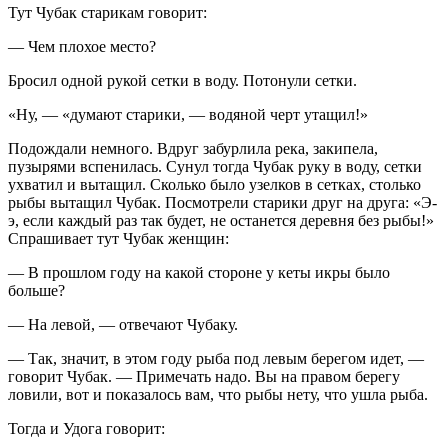
Тут Чубак старикам говорит:
— Чем плохое место?
Бросил одной рукой сетки в воду. Потонули сетки.
«Ну, — «думают старики, — водяной черт утащил!»
Подождали немного. Вдруг забурлила река, закипела,
пузырями вспенилась. Сунул тогда Чубак руку в воду, сетки
ухватил и вытащил. Сколько было узелков в сетках, столько
рыбы вытащил Чубак. Посмотрели старики друг на друга: «Э-
э, если каждый раз так будет, не останется деревня без рыбы!»
Спрашивает тут Чубак женщин:
— В прошлом году на какой стороне у кеты икры было
больше?
— На левой, — отвечают Чубаку.
— Так, значит, в этом году рыба под левым берегом идет, —
говорит Чубак. — Примечать надо. Вы на правом берегу
ловили, вот и показалось вам, что рыбы нету, что ушла рыба.
Тогда и Удога говорит: