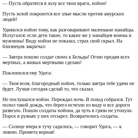
— Пусть обратятся в золу все твои враги, нойон!
Пусть золой покроются все злые мысли против амурских
людей!
Удивился нойон тому, как разговаривают маленькие нанайцы.
Испугался: если дети такие, то какие же у нанайцев воины и
мужчины! Виду нойон не показал, страх свой скрыл. На
близнецов закричал:
— Завтра пошлю солдат своих к Бельды! Огню предам всех
мертвых, а живых мертвыми сделаю!
Поклонился ему Удога:
— Твоя воля, благородный нойон, только завтра тебе удачи не
будет. Лучше сегодня сделай то, что сказал.
Не послушался нойон. Переждал ночь. В поход собрался. Тут
полил такой дождь, что берега исчезли из виду и все дороги
развезло. Пошли солдаты нойона, да чуть в грязи не утонули.
Порох в ружьях у них отсырел. Возвратились солдаты.
— Солнце вчера в тучу садилось, — говорит Удога, — к
ливню. Примета верная!