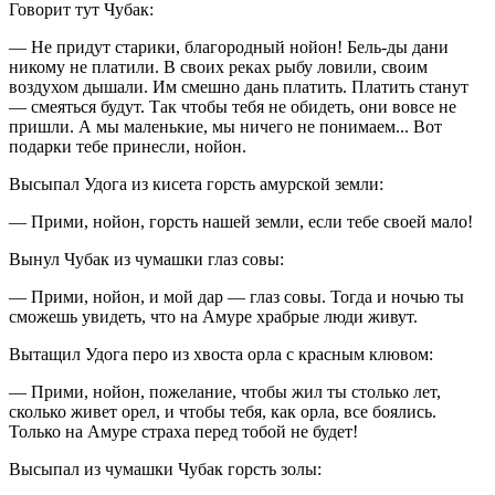
Говорит тут Чубак:
— Не придут старики, благородный нойон! Бель-ды дани
никому не платили. В своих реках рыбу ловили, своим
воздухом дышали. Им смешно дань платить. Платить станут
— смеяться будут. Так чтобы тебя не обидеть, они вовсе не
пришли. А мы маленькие, мы ничего не понимаем... Вот
подарки тебе принесли, нойон.
Высыпал Удога из кисета горсть амурской земли:
— Прими, нойон, горсть нашей земли, если тебе своей мало!
Вынул Чубак из чумашки глаз совы:
— Прими, нойон, и мой дар — глаз совы. Тогда и ночью ты
сможешь увидеть, что на Амуре храбрые люди живут.
Вытащил Удога перо из хвоста орла с красным клювом:
— Прими, нойон, пожелание, чтобы жил ты столько лет,
сколько живет орел, и чтобы тебя, как орла, все боялись.
Только на Амуре страха перед тобой не будет!
Высыпал из чумашки Чубак горсть золы: