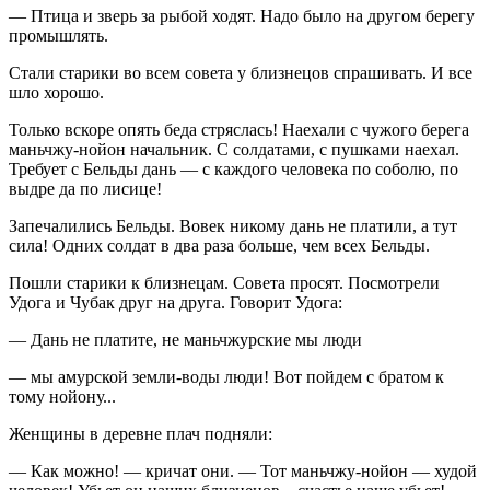
— Птица и зверь за рыбой ходят. Надо было на другом берегу
промышлять.
Стали старики во всем совета у близнецов спрашивать. И все
шло хорошо.
Только вскоре опять беда стряслась! Наехали с чужого берега
маньчжу-нойон начальник. С солдатами, с пушками наехал.
Требует с Бельды дань — с каждого человека по соболю, по
выдре да по лисице!
Запечалились Бельды. Вовек никому дань не платили, а тут
сила! Одних солдат в два раза больше, чем всех Бельды.
Пошли старики к близнецам. Совета просят. Посмотрели
Удога и Чубак друг на друга. Говорит Удога:
— Дань не платите, не маньчжурские мы люди
— мы амурской земли-воды люди! Вот пойдем с братом к
тому нойону...
Женщины в деревне плач подняли:
— Как можно! — кричат они. — Тот маньчжу-нойон — худой