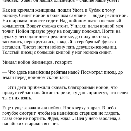
человек! Убьет он наших близнецов – счастье наше убьет!
Как ни кричали женщины, пошли Удога и Чубак к тому
нойону. Сидит нойон в большом сампане — лодке расписной.
На широком помосте сидит. Над нойоном шатер шелковый
колышется. Вокруг старжа стоит. У плахи палач кривой меч
точит. Нойон правую руку на подушку положил. Ногти на
руках у него длинные-предлинные, до полу достают,
загнулись, перекрутились, каждый в серебряный футляр
вставлен. Чистят ногти нойону пять девушек-невольниц.
Толстый писец с большой книгой у ног нойона сидит.
Увидал нойон близнецов, говорит:
— Что здесь нанайским ребятам надо? Посмотрел писец, до
земли перед нойоном склонился:
— Эти дети прибежили сказать, благородный нойон, что
придут сейчас нанайские старики, ту дань принесут, что велел
ты с них взять.
Еще пуще заважничал нойон. Нос кверху задрал. В небо
голубое смотрит, чтобы на нанайских стариков не глядеть,
глаза себе не портить. Ждал, ждал... Шея у него заболела, а
нанайских стариков все нет.