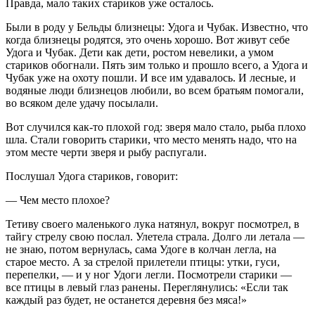
Правда, мало таких стариков уже осталось.
Были в роду у Бельды близнецы: Удога и Чубак. Известно, что
когда близнецы родятся, это очень хорошо. Вот живут себе
Удога и Чубак. Дети как дети, ростом невелики, а умом
стариков обогнали. Пять зим только и прошло всего, а Удога и
Чубак уже на охоту пошли. И все им удавалось. И лесные, и
водяные люди близнецов любили, во всем братьям помогали,
во всяком деле удачу посылали.
Вот случился как-то плохой год: зверя мало стало, рыба плохо
шла. Стали говорить старики, что место менять надо, что на
этом месте черти зверя и рыбу распугали.
Послушал Удога стариков, говорит:
— Чем место плохое?
Тетиву своего маленького лука натянул, вокруг посмотрел, в
тайгу стрелу свою послал. Улетела страла. Долго ли летала —
не знаю, потом вернулась, сама Удоге в колчан легла, на
старое место. А за стрелой прилетели птицы: утки, гуси,
перепелки, — и у ног Удоги легли. Посмотрели старики —
все птицы в левый глаз ранены. Переглянулись: «Если так
каждый раз будет, не останется деревня без мяса!»