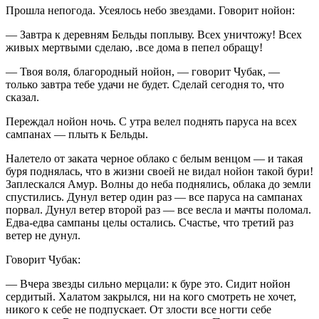
Прошла непогода. Усеялось небо звездами. Говорит нойон:
— Завтра к деревням Бельды поплыву. Всех уничтожу! Всех
живых мертвыми сделаю, .все дома в пепел обращу!
— Твоя воля, благородный нойон, — говорит Чубак, —
только завтра тебе удачи не будет. Сделай сегодня то, что
сказал.
Переждал нойон ночь. С утра велел поднять паруса на всех
сампанах — плыть к Бельды.
Налетело от заката черное облако с белым венцом — и такая
буря поднялась, что в жизни своей не видал нойон такой бури!
Заплескался Амур. Волны до неба поднялись, облака до земли
спустились. Дунул ветер один раз — все паруса на сампанах
порвал. Дунул ветер второй раз — все весла и мачты поломал.
Едва-едва сампаны целы остались. Счастье, что третий раз
ветер не дунул.
Говорит Чубак:
— Вчера звезды сильно мерцали: к буре это. Сидит нойон
сердитый. Халатом закрылся, ни на кого смотреть не хочет,
никого к себе не подпускает. От злости все ногти себе