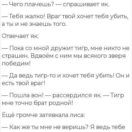
— Чего плачешь? — спрашивает як.
— Тебя жалко! Враг твой хочет тебя убить,
а ты и не знаешь того.
Отвечает як:
— Пока со мной дружит тигр, мне никто не
страшен. Вдвоём с ним мы всякого зверя
победим!
— Да ведь тигр-то и хочет тебя убить! Он и
есть твой враг!
— Пошла вон! — рассердился як. — Тигр
мне точно брат родной!
Ещё громче затявкала лиса:
— Как же ты мне не веришь? Я ведь тебе