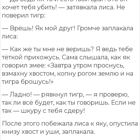
хочет тебя убить! — затявкала лиса. Не
поверил тигр:
— Врёшь! Як мой друг! Громче заплакала
лиса:
— Как же ты мне не веришь? Я ведь тебе
тёткой прихожусь. Сама слышала, как як
говорил змее: «Завтра утром проснусь,
взмахну хвостом, копну рогом землю и на
тигра брошусь!»
— Ладно! — рявкнул тигр, — я проверю,
так ли всё будет, как ты говоришь. Если не
так — шкуру с тебя сдеру!
После этого побежала лиса к яку, опустила
книзу хвост и уши, заплакала.