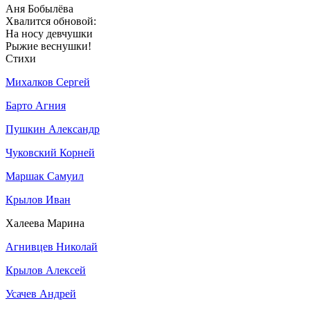
Аня Бобылёва
Хвалится обновой:
На носу девчушки
Рыжие веснушки!
Стихи
Михалков Сергей
Барто Агния
Пушкин Александр
Чуковский Корней
Маршак Самуил
Крылов Иван
Халеева Марина
Агнивцев Николай
Крылов Алексей
Усачев Андрей