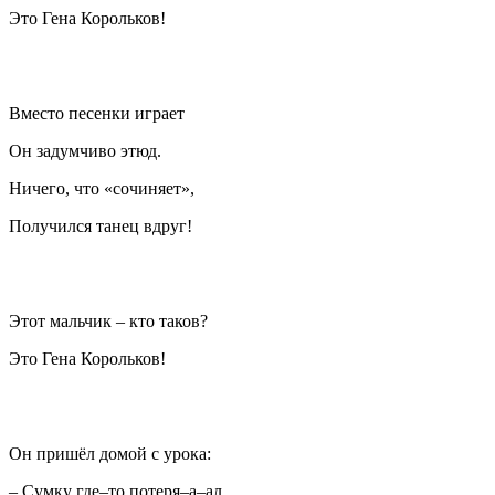
Это Гена Корольков!
Вместо песенки играет
Он задумчиво этюд.
Ничего, что «сочиняет»,
Получился танец вдруг!
Этот мальчик – кто таков?
Это Гена Корольков!
Он пришёл домой с урока:
– Сумку где–то потеря–а–ал…