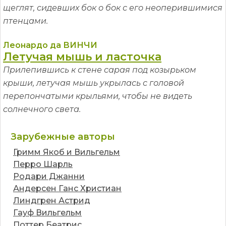
щеглят, сидевших бок о бок с его неоперившимися
птенцами.
Леонардо да ВИНЧИ
Летучая мышь и ласточка
Прилепившись к стене сарая под козырьком
крыши, летучая мышь укрылась с головой
перепончатыми крыльями, чтобы не видеть
солнечного света.
Зарубежные авторы
Гримм Якоб и Вильгельм
Перро Шарль
Родари Джанни
Андерсен Ганс Христиан
Линдгрен Астрид
Гауф Вильгельм
Поттер Беатрис