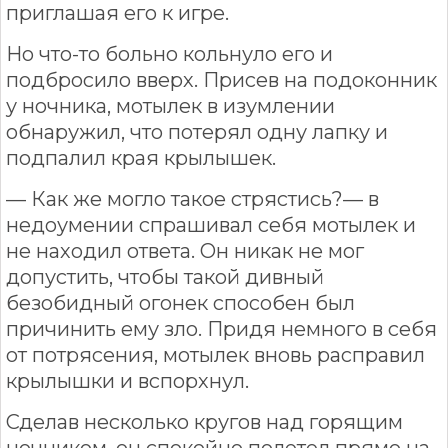
приглашая его к игре.
Но что-то больно кольнуло его и
подбросило вверх. Присев на подоконник
у ночника, мотылек в изумлении
обнаружил, что потерял одну лапку и
подпалил края крылышек.
— Как же могло такое стрястись?— в
недоумении спрашивал себя мотылек и
не находил ответа. Он никак не мог
допустить, чтобы такой дивный
безобидный огонек способен был
причинить ему зло. Придя немного в себя
от потрясения, мотылек вновь расправил
крылышки и вспорхнул.
Сделав несколько кругов над горящим
ночником, он спокойно полетел прямо на