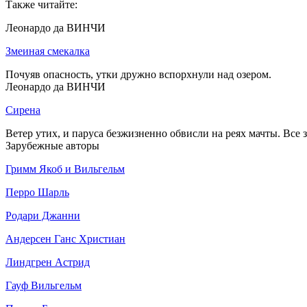
Также читайте:
Леонардо да ВИНЧИ
Змеиная смекалка
Почуяв опасность, утки дружно вспорхнули над озером.
Леонардо да ВИНЧИ
Сирена
Ветер утих, и паруса безжизненно обвисли на реях мачты. Все 
Зарубежные авторы
Гримм Якоб и Вильгельм
Перро Шарль
Родари Джанни
Андерсен Ганс Христиан
Линдгрен Астрид
Гауф Вильгельм