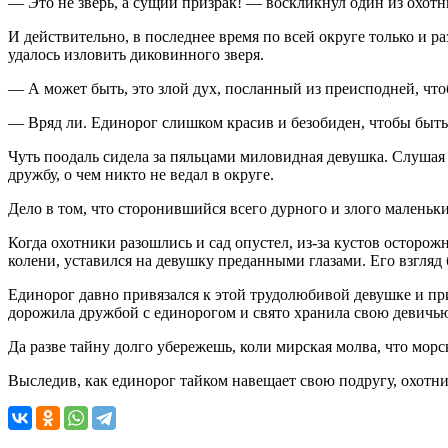
— Это не зверь, а сущий призрак! — воскликнул один из охотн
И действительно, в последнее время по всей округе только и р
удалось изловить диковинного зверя.
— А может быть, это злой дух, посланный из преисподней, чт
— Вряд ли. Единорог слишком красив и безобиден, чтобы быть
Чуть поодаль сидела за пяльцами миловидная девушка. Слушая э
дружбу, о чем никто не ведал в округе.
Дело в том, что сторонившийся всего дурного и злого малень
Когда охотники разошлись и сад опустел, из-за кустов осторож
колени, уставился на девушку преданными глазами. Его взгля
Единорог давно привязался к этой трудолюбивой девушке и при
дорожила дружбой с единорогом и свято хранила свою девичью
Да разве тайну долго убережешь, коли мирская молва, что морс
Выследив, как единорог тайком навещает свою подругу, охотн