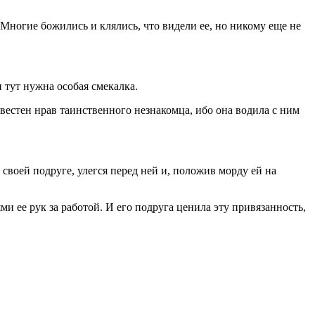
 Многие божились и клялись, что видели ее, но никому еще не
 тут нужна особая смекалка.
звестен нрав таинственного незнакомца, ибо она водила с ним
своей подруге, улегся перед ней и, положив морду ей на
 ее рук за работой. И его подруга ценила эту привязанность,