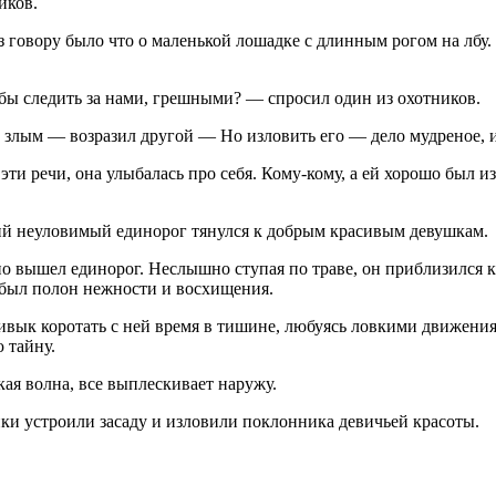
иков.
аз говору было что о маленькой лошадке с длинным рогом на лбу.
обы следить за нами, грешными? — спросил один из охотников.
 злым — возразил другой — Но изловить его — дело мудреное, и
ти речи, она улыбалась про себя. Кому-кому, а ей хорошо был и
кий неуловимый единорог тянулся к добрым красивым девушкам.
но вышел единорог. Неслышно ступая по траве, он приблизился к 
д был полон нежности и восхищения.
вык коротать с ней время в тишине, любуясь ловкими движениями
 тайну.
кая волна, все выплескивает наружу.
ики устроили засаду и изловили поклонника девичьей красоты.