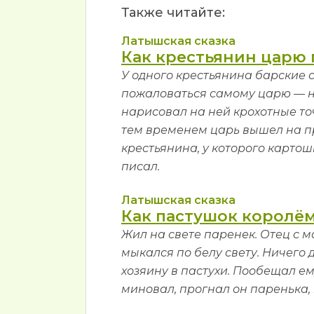
Также читайте:
Латышская сказка
Как крестьянин царю 
У одного крестьянина барские 
пожаловаться самому царю — на
нарисовал на ней крохотные то
тем временем царь вышел на пр
крестьянина, у которого карто
писал.
Латышская сказка
Как пастушок королём
Жил на свете паренек. Отец с м
мыкался по белу свету. Ничего 
хозяину в пастухи. Пообещал ему
миновал, прогнал он паренька, 