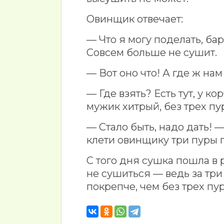
Овинщик отвечает:
— Что я могу поделать, бар
Совсем больше не сушит.
— Вот оно что! А где ж на
— Где взять? Есть тут, у к
мужик хитрый, без трех пу
— Стало быть, надо дать! 
клети овинщику три пуры
С того дня сушка пошла в р
не сушиться — ведь за тр
покрепче, чем без трех пур