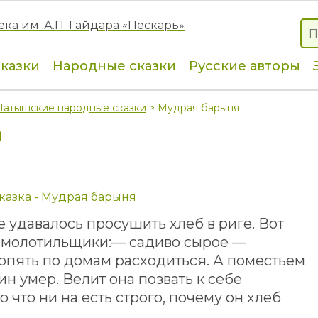
сказки
Народные сказки
Русские авторы
Латышские народные сказки
> Мудрая барыня
а
казка - Мудрая барыня
 удавалось просушить хлеб в риге. Вот
 молотильщики:— садиво сырое —
 опять по домам расходиться. А поместьем
ин умер. Велит она позвать к себе
 что ни на есть строго, почему он хлеб