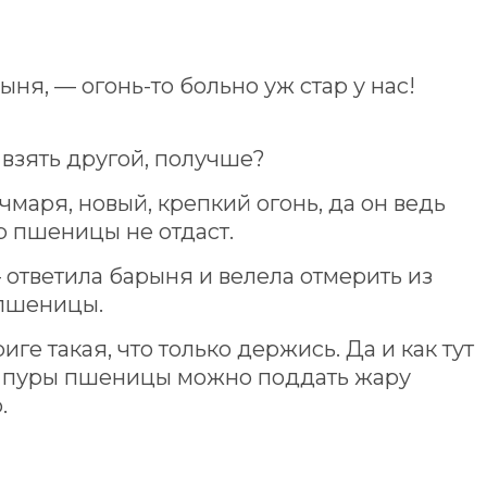
ыня, — огонь-то больно уж стар у нас!
м взять другой, получше?
орчмаря, новый, крепкий огонь, да он ведь
р пшеницы не отдаст.
— ответила барыня и велела отмерить из
 пшеницы.
иге такая, что только держись. Да и как тут
и пуры пшеницы можно поддать жару
.