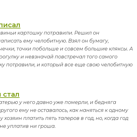
писал
свиньи картошку потравили. Решил он
писать ему челобитную. Взял он бумагу,
чечки, точки побольше и совсем большие кляксы. А
огулку и невзначай повстречал того самого
шку потравили, и который все еще свою челобитную
 стал
атерью у него давно уже померли, и бедняга
другого ему не оставалось, как наняться к одному
 хозяин платить пять талеров в год, но, когда год
не уплатив ни гроша.