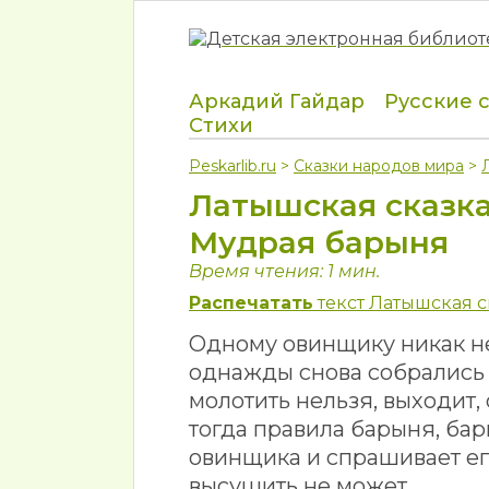
Аркадий Гайдар
Русские 
Стихи
Peskarlib.ru
>
Сказки народов мира
>
Латышская сказк
Мудрая барыня
Время чтения: 1 мин.
Распечатать
текст Латышская с
Одному овинщику никак не
однажды снова собрались
молотить нельзя, выходит,
тогда правила барыня, бар
овинщика и спрашивает его
высушить не может.