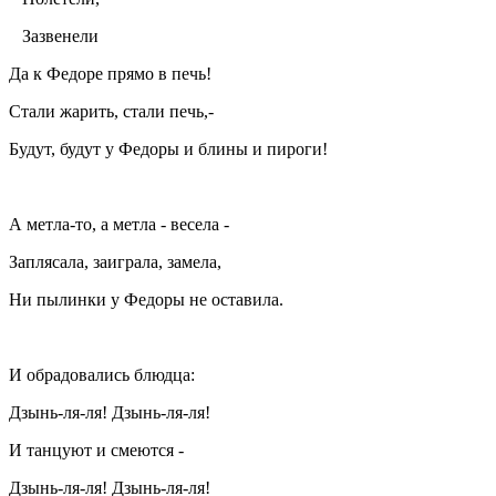
Зазвенели
Да к Федоре прямо в печь!
Стали жарить, стали печь,-
Будут, будут у Федоры и блины и пироги!
А метла-то, а метла - весела -
Заплясала, заиграла, замела,
Ни пылинки у Федоры не оставила.
И обрадовались блюдца:
Дзынь-ля-ля! Дзынь-ля-ля!
И танцуют и смеются -
Дзынь-ля-ля! Дзынь-ля-ля!