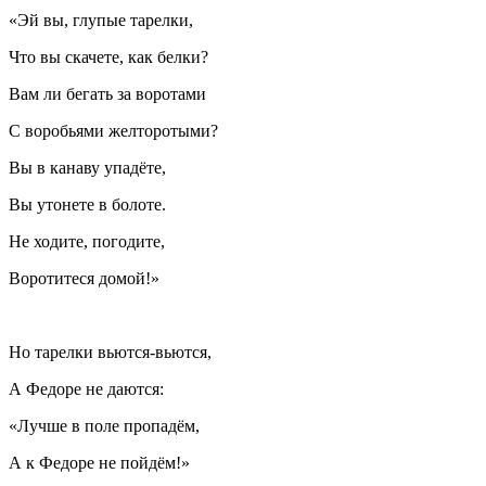
«Эй вы, глупые тарелки,
Что вы скачете, как белки?
Вам ли бегать за воротами
С воробьями желторотыми?
Вы в канаву упадёте,
Вы утонете в болоте.
Не ходите, погодите,
Воротитеся домой!»
Но тарелки вьются-вьются,
А Федоре не даются:
«Лучше в поле пропадём,
А к Федоре не пойдём!»