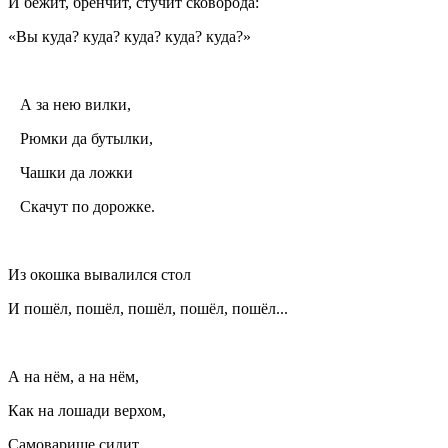
И бежит, бренчит, стучит сковорода:
«Вы куда? куда? куда? куда? куда?»
А за нею вилки,
Рюмки да бутылки,
Чашки да ложки
Скачут по дорожке.
Из окошка вывалился стол
И пошёл, пошёл, пошёл, пошёл, пошёл...
А на нём, а на нём,
Как на лошади верхом,
Самоварище сидит