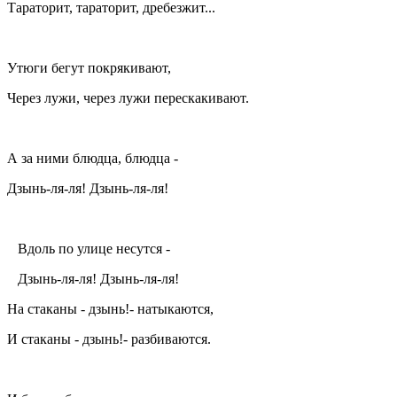
Тараторит, тараторит, дребезжит...
Утюги бегут покрякивают,
Через лужи, через лужи перескакивают.
А за ними блюдца, блюдца -
Дзынь-ля-ля! Дзынь-ля-ля!
Вдоль по улице несутся -
Дзынь-ля-ля! Дзынь-ля-ля!
На стаканы - дзынь!- натыкаются,
И стаканы - дзынь!- разбиваются.