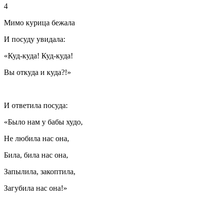
4
Мимо курица бежала
И посуду увидала:
«Куд-куда! Куд-куда!
Вы откуда и куда?!»
И ответила посуда:
«Было нам у бабы худо,
Не любила нас она,
Била, била нас она,
Запылила, закоптила,
Загубила нас она!»