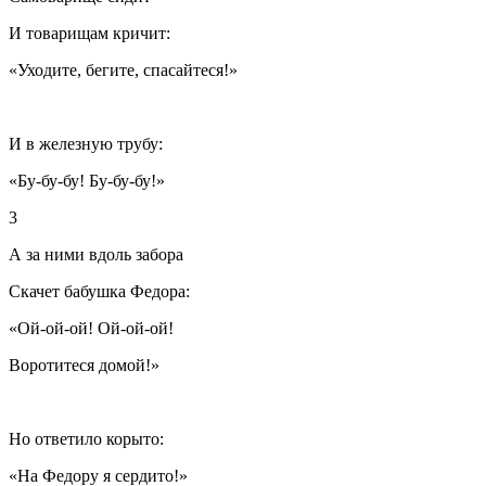
И товарищам кричит:
«Уходите, бегите, спасайтеся!»
И в железную трубу:
«Бу-бу-бу! Бу-бу-бу!»
3
А за ними вдоль забора
Скачет бабушка Федора:
«Ой-ой-ой! Ой-ой-ой!
Воротитеся домой!»
Но ответило корыто:
«На Федору я сердито!»