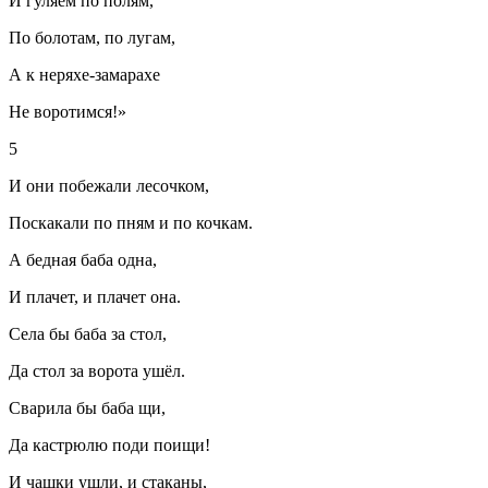
И гуляем по полям,
По болотам, по лугам,
А к неряхе-замарахе
Не воротимся!»
5
И они побежали лесочком,
Поскакали по пням и по кочкам.
А бедная баба одна,
И плачет, и плачет она.
Села бы баба за стол,
Да стол за ворота ушёл.
Сварила бы баба щи,
Да кастрюлю поди поищи!
И чашки ушли, и стаканы,