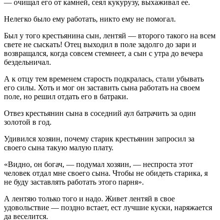
— очищал его от камней, сеял кукурузу, выхаживал ее.
Нелегко было ему работать, никто ему не помогал.
Был у того крестьянина сын, лентяй — второго такого на всем
свете не сыскать! Отец выходил в поле задолго до зари и
возвращался, когда совсем стемнеет, а сын с утра до вечера
бездельничал.
А к отцу тем временем старость подкралась, стали убывать
его силы. Хоть и мог он заставить сына работать на своем
поле, но решил отдать его в батраки.
Отвез крестьянин сына в соседний аул батрачить за один
золотой в год.
Удивился хозяин, почему старик крестьянин запросил за
своего сына такую малую плату.
«Видно, он богач, — подумал хозяин, — неспроста этот
человек отдал мне своего сына. Чтобы не обидеть старика, я
не буду заставлять работать этого парня».
А лентяю только того и надо. Живет лентяй в свое
удовольствие — поздно встает, ест лучшие куски, наряжается
да веселится.