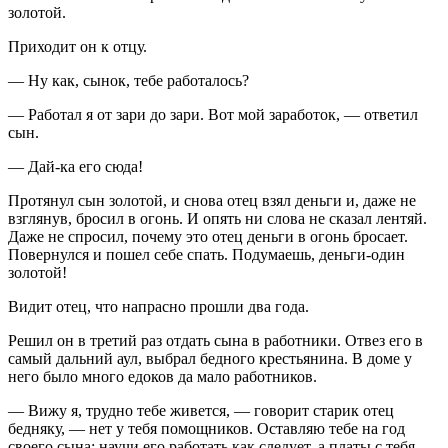
золотой.
Приходит он к отцу.
— Ну как, сынок, тебе работалось?
— Работал я от зари до зари. Вот мой заработок, — ответил
сын.
— Дай-ка его сюда!
Протянул сын золотой, и снова отец взял деньги и, даже не
взглянув, бросил в огонь. И опять ни слова не сказал лентяй.
Даже не спросил, почему это отец деньги в огонь бросает.
Повернулся и пошел себе спать. Подумаешь, деньги-один
золотой!
Видит отец, что напрасно прошли два года.
Решил он в третий раз отдать сына в работники. Отвез его в
самый дальний аул, выбрал бедного крестьянина. В доме у
него было много едоков да мало работников.
— Вижу я, трудно тебе живется, — говорит старик отец
бедняку, — нет у тебя помощников. Оставляю тебе на год
своего сына: научи его работать как следует, а платы с тебя